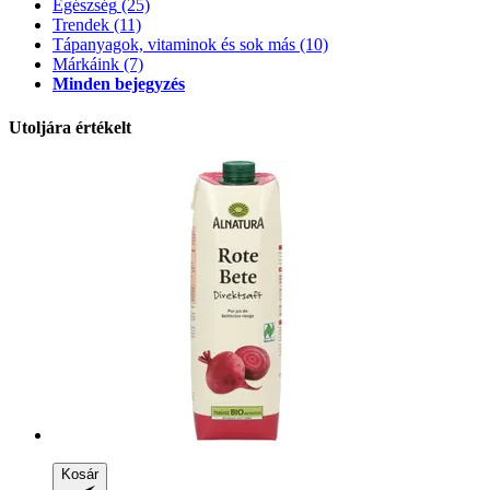
Egészség
(25)
Trendek
(11)
Tápanyagok, vitaminok és sok más
(10)
Márkáink
(7)
Minden bejegyzés
Utoljára értékelt
Kosár