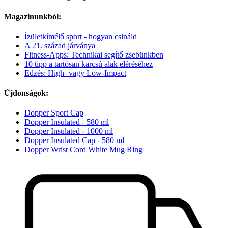
Magazinunkból:
Ízületkímélő sport - hogyan csináld
A 21. század járványa
Fitness-Apps: Technikai segítő zsebünkben
10 tipp a tartósan karcsú alak eléréséhez
Edzés: High- vagy Low-Impact
Újdonságok:
Dopper Sport Cap
Dopper Insulated - 580 ml
Dopper Insulated - 1000 ml
Dopper Insulated Cap - 580 ml
Dopper Wrist Cord White Mug Ring