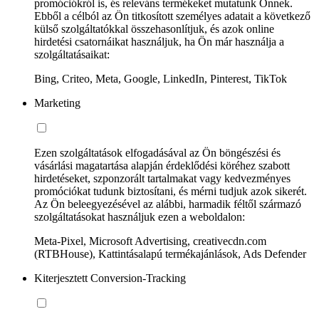
promóciókról is, és releváns termékeket mutatunk Önnek.
Ebből a célból az Ön titkosított személyes adatait a következő
külső szolgáltatókkal összehasonlítjuk, és azok online
hirdetési csatornáikat használjuk, ha Ön már használja a
szolgáltatásaikat:
Bing, Criteo, Meta, Google, LinkedIn, Pinterest, TikTok
Marketing
Ezen szolgáltatások elfogadásával az Ön böngészési és
vásárlási magatartása alapján érdeklődési köréhez szabott
hirdetéseket, szponzorált tartalmakat vagy kedvezményes
promóciókat tudunk biztosítani, és mérni tudjuk azok sikerét.
Az Ön beleegyezésével az alábbi, harmadik féltől származó
szolgáltatásokat használjuk ezen a weboldalon:
Meta-Pixel, Microsoft Advertising, creativecdn.com
(RTBHouse), Kattintásalapú termékajánlások, Ads Defender
Kiterjesztett Conversion-Tracking