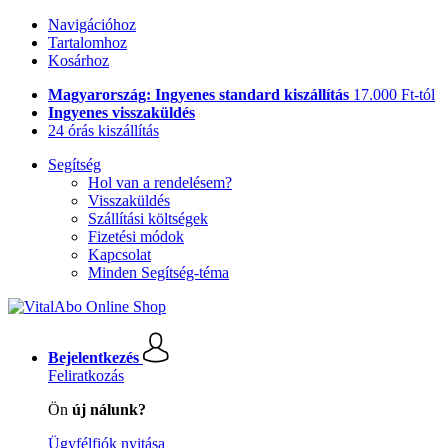
Navigációhoz
Tartalomhoz
Kosárhoz
Magyarország: Ingyenes standard kiszállítás
17.000 Ft-tól
Ingyenes visszaküldés
24 órás kiszállítás
Segítség
Hol van a rendelésem?
Visszaküldés
Szállítási költségek
Fizetési módok
Kapcsolat
Minden Segítség-téma
Bejelentkezés
Feliratkozás
Ön
új nálunk?
Ügyfélfiók nyitása