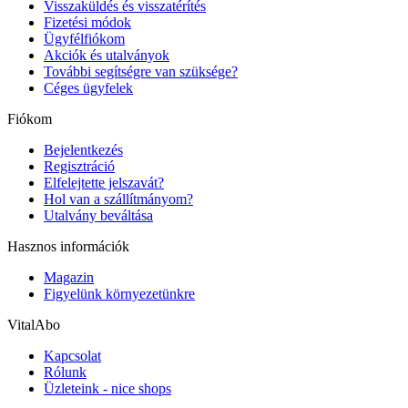
Visszaküldés és visszatérítés
Fizetési módok
Ügyfélfiókom
Akciók és utalványok
További segítségre van szüksége?
Céges ügyfelek
Fiókom
Bejelentkezés
Regisztráció
Elfelejtette jelszavát?
Hol van a szállítmányom?
Utalvány beváltása
Hasznos információk
Magazin
Figyelünk környezetünkre
VitalAbo
Kapcsolat
Rólunk
Üzleteink - nice shops