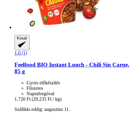
Kosár
1.0 (1)
Feelfood
BIO Instant Lunch -​ Chili Sin Carne,
85 g
Gyors előkészítés
Fűszeres
Napraforgóval
1.720 Ft
(20.235 Ft / kg)
Szállítás eddig: augusztus 11.