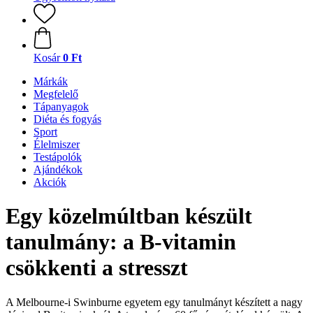
Kosár
0 Ft
Márkák
Megfelelő
Tápanyagok
Diéta és fogyás
Sport
Élelmiszer
Testápolók
Ajándékok
Akciók
Egy közelmúltban készült
tanulmány: a B-vitamin
csökkenti a stresszt
A Melbourne-i Swinburne egyetem egy tanulmányt készített a nagy