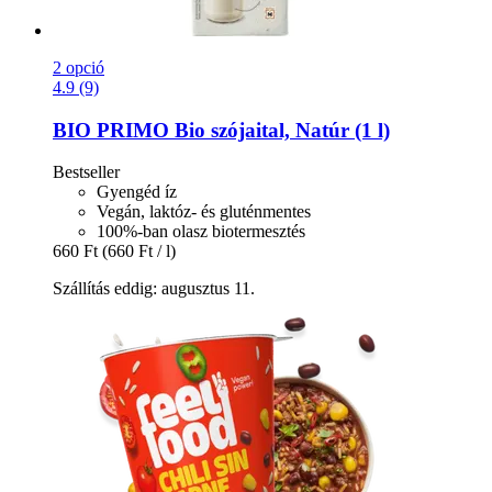
2 opció
4.9 (9)
BIO PRIMO
Bio szójaital, Natúr (1 l)
Bestseller
Gyengéd íz
Vegán, laktóz- és gluténmentes
100%-ban olasz biotermesztés
660 Ft
(660 Ft / l)
Szállítás eddig: augusztus 11.