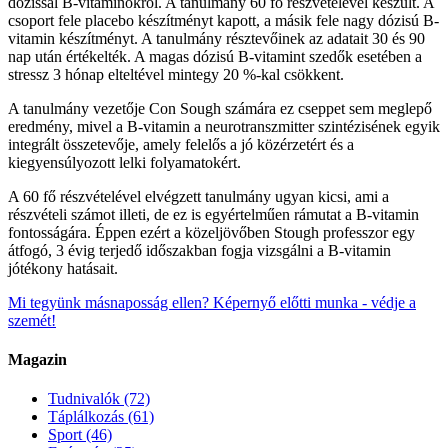
dózissal B-vitaminokról. A tanulmány 60 fő részvételével készült. A
csoport fele placebo készítményt kapott, a másik fele nagy dózisú B-
vitamin készítményt. A tanulmány résztevőinek az adatait 30 és 90
nap után értékelték. A magas dózisú B-vitamint szedők esetében a
stressz 3 hónap elteltével mintegy 20 %-kal csökkent.
A tanulmány vezetője Con Sough számára ez cseppet sem meglepő
eredmény, mivel a B-vitamin a neurotranszmitter szintézisének egyik
integrált összetevője, amely felelős a jó közérzetért és a
kiegyensúlyozott lelki folyamatokért.
A 60 fő részvételével elvégzett tanulmány ugyan kicsi, ami a
részvételi számot illeti, de ez is egyértelműen rámutat a B-vitamin
fontosságára. Éppen ezért a közeljövőben Stough professzor egy
átfogó, 3 évig terjedő időszakban fogja vizsgálni a B-vitamin
jótékony hatásait.
Mi tegyünk másnaposság ellen?
Képernyő előtti munka - védje a
szemét!
Magazin
Tudnivalók
(72)
Táplálkozás
(61)
Sport
(46)