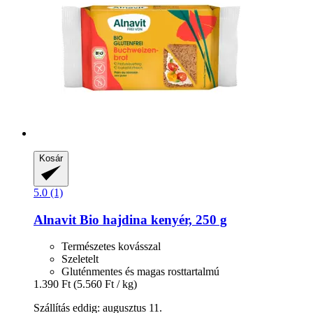
Kosár
5.0 (1)
Alnavit
Bio hajdina kenyér, 250 g
Természetes kovásszal
Szeletelt
Gluténmentes és magas rosttartalmú
1.390 Ft
(5.560 Ft / kg)
Szállítás eddig: augusztus 11.