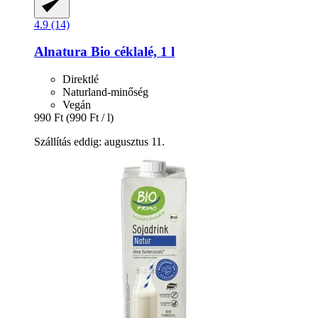
4.9 (14)
Alnatura
Bio céklalé, 1 l
Direktlé
Naturland-minőség
Vegán
990 Ft
(990 Ft / l)
Szállítás eddig: augusztus 11.