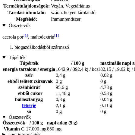
Terméktulajdonságok:
Vegán, Vegetáriánus
Tárolási útmutató:
száraz helyen tárolandó
Megfelelő:
Immunrendszer
Összetevők
[1]
[1]
acerola por
, maltodextrin
biogazdálkodásból származó
Tápérték
Tápérték
/ 100 g
maximális napi a
energia tartalom / energia
1642,9 / 392,4 kj / kcal
82,15 / 19,62 kj / 
zsír
0,4 g
0,02 g
ebből telített zsírsavak
0 g
0 g
szénhidrát
95,6 g
4,78 g
ebből cukor
11,46 g
0,58 g
ballasztanyag
0,8 g
0,04 g
fehérje
2,1 g
0,11 g
só
0 g
0 g
Összetevők
Összetevők
/ 100 g
napi adag (5 g)
Vitamin C
17.000 mg
850 mg
Jogi információk