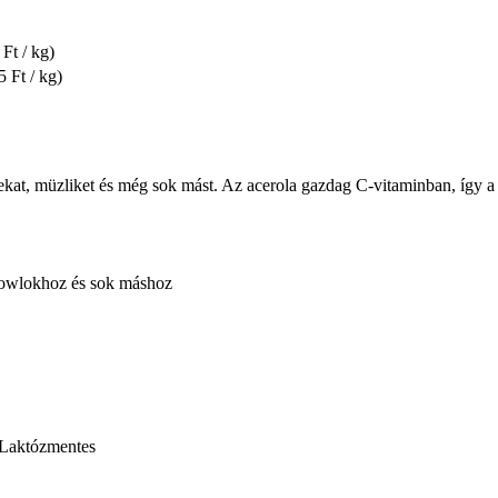
Ft / kg)
5 Ft / kg)
kat, müzliket és még sok mást. Az acerola gazdag C-vitaminban, így a p
bowlokhoz és sok máshoz
 Laktózmentes