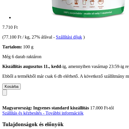
7.710 Ft
(
77.100 Ft / kg
, 27% áfával
-
Szállítási díjak
)
Tartalom:
100 g
Még 6 darab raktáron
Kiszállítás augusztus 11., kedd
-ig, amennyiben
vasárnap 23:59-ig
re
Ebből a termékből már csak 6 db elérhető. A következő szállítmány má
Kosárba
Magyarország: Ingyenes standard kiszállítás
17.000 Ft-tól
Szállítás és kézbesítés - További információk
Tulajdonságok és előnyök