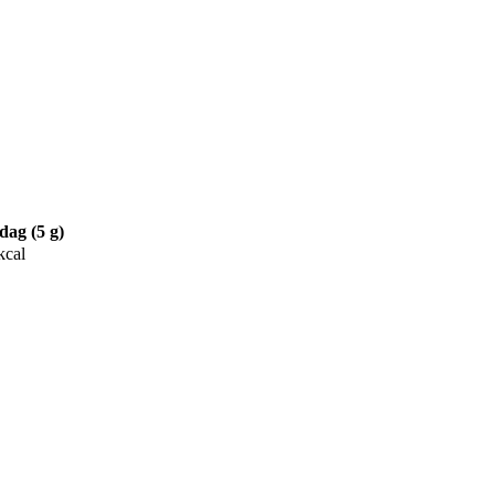
dag (5 g)
kcal