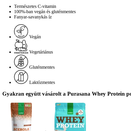
Természetes C-vitamin
100%-ban vegán és gluténmentes
Fanyar-savanykás íz
Vegán
Vegetáriánus
Gluténmentes
Laktózmentes
Gyakran együtt vásárolt a Purasana Whey Protein por