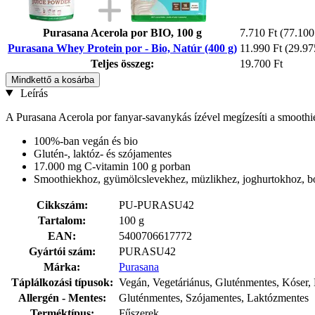
Purasana Acerola por BIO, 100 g
7.710 Ft
(77.100 
Purasana Whey Protein por - Bio, Natúr (400 g)
11.990 Ft
(29.97
Teljes összeg:
19.700 Ft
Mindkettő a kosárba
Leírás
A Purasana Acerola por fanyar-savanykás ízével megízesíti a smoothie
100%-ban vegán és bio
Glutén-, laktóz- és szójamentes
17.000 mg C-vitamin 100 g porban
Smoothiekhoz, gyümölcslevekhez, müzlikhez, joghurtokhoz, 
Cikkszám:
PU-PURASU42
Tartalom:
100 g
EAN:
5400706617772
Gyártói szám:
PURASU42
Márka:
Purasana
Táplálkozási típusok:
Vegán, Vegetáriánus, Gluténmentes, Kóser,
Allergén - Mentes:
Gluténmentes, Szójamentes, Laktózmentes
Terméktípus:
Fűszerek