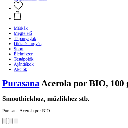
Márkák
Megfelelő
Tápanyagok
Diéta és fogyás
Sport
Élelmiszer
Testápolók
Ajándékok
Akciók
Purasana
Acerola por BIO, 100 
Smoothiekhoz, müzlikhez stb.
Purasana Acerola por BIO