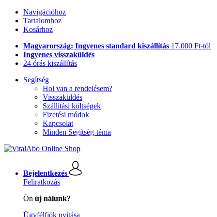
Navigációhoz
Tartalomhoz
Kosárhoz
Magyarország: Ingyenes standard kiszállítás
17.000 Ft-tól
Ingyenes visszaküldés
24 órás kiszállítás
Segítség
Hol van a rendelésem?
Visszaküldés
Szállítási költségek
Fizetési módok
Kapcsolat
Minden Segítség-téma
Bejelentkezés
Feliratkozás
Ön
új nálunk?
Ügyfélfiók nyitása