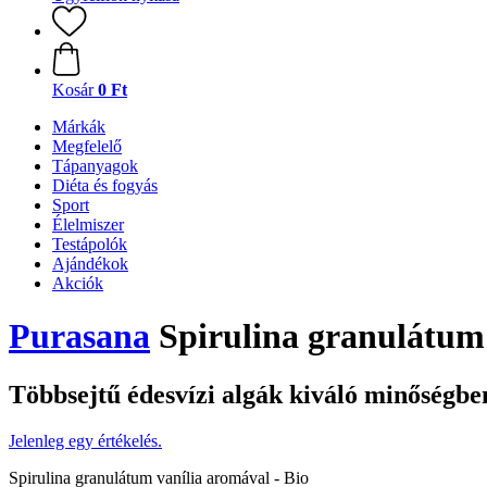
Kosár
0 Ft
Márkák
Megfelelő
Tápanyagok
Diéta és fogyás
Sport
Élelmiszer
Testápolók
Ajándékok
Akciók
Purasana
Spirulina granulátum 
Többsejtű édesvízi algák kiváló minőségbe
Jelenleg egy értékelés.
Spirulina granulátum vanília aromával - Bio