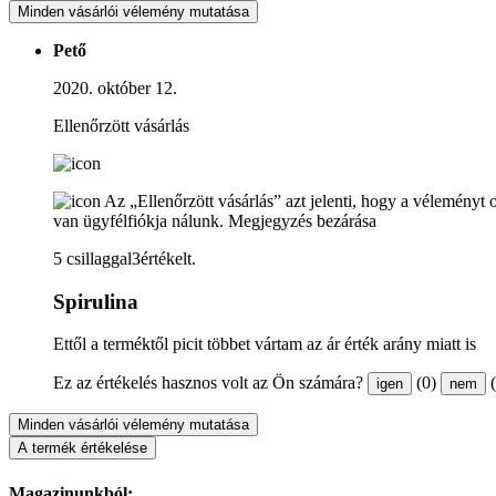
Minden vásárlói vélemény mutatása
Pető
2020. október 12.
Ellenőrzött vásárlás
Az „Ellenőrzött vásárlás” azt jelenti, hogy a véleményt 
van ügyfélfiókja nálunk.
Megjegyzés bezárása
5 csillaggal3értékelt.
Spirulina
Ettől a terméktől picit többet vártam az ár érték arány miatt is
Ez az értékelés hasznos volt az Ön számára?
(0)
igen
nem
Minden vásárlói vélemény mutatása
A termék értékelése
Magazinunkból: