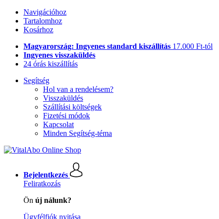
Navigációhoz
Tartalomhoz
Kosárhoz
Magyarország: Ingyenes standard kiszállítás
17.000 Ft-tól
Ingyenes visszaküldés
24 órás kiszállítás
Segítség
Hol van a rendelésem?
Visszaküldés
Szállítási költségek
Fizetési módok
Kapcsolat
Minden Segítség-téma
Bejelentkezés
Feliratkozás
Ön
új nálunk?
Ügyfélfiók nyitása