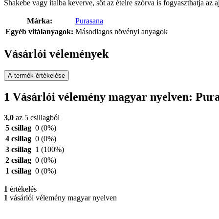
Shakebe vagy italba keverve, sőt az ételre szórva is fogyaszthatja az a
Márka:
Purasana
Egyéb vitálanyagok:
Másodlagos növényi anyagok
Vásárlói vélemények
A termék értékelése
1 Vásárlói vélemény magyar nyelven: Pura
3,0
az 5 csillagból
5 csillag
0
(0%)
4 csillag
0
(0%)
3 csillag
1
(100%)
2 csillag
0
(0%)
1 csillag
0
(0%)
1
értékelés
1
vásárlói vélemény magyar nyelven