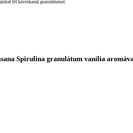
jánlott fél kávéskanál granulátumot.
sana Spirulina granulátum vanília aromáva