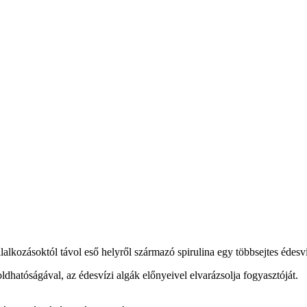
lalkozásoktól távol eső helyről származó spirulina egy többsejtes édesví
oldhatóságával, az édesvízi algák előnyeivel elvarázsolja fogyasztóját.