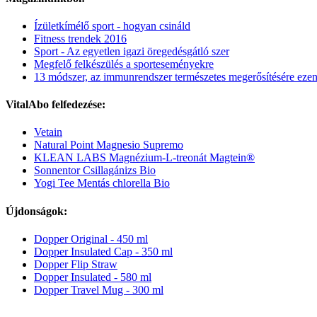
Ízületkímélő sport - hogyan csináld
Fitness trendek 2016
Sport - Az egyetlen igazi öregedésgátló szer
Megfelő felkészülés a sporteseményekre
13 módszer, az immunrendszer természetes megerősítésére ezen
VitalAbo felfedezése:
Vetain
Natural Point Magnesio Supremo
KLEAN LABS Magnézium-L-treonát Magtein®
Sonnentor Csillagánizs Bio
Yogi Tee Mentás chlorella Bio
Újdonságok:
Dopper Original - 450 ml
Dopper Insulated Cap - 350 ml
Dopper Flip Straw
Dopper Insulated - 580 ml
Dopper Travel Mug - 300 ml