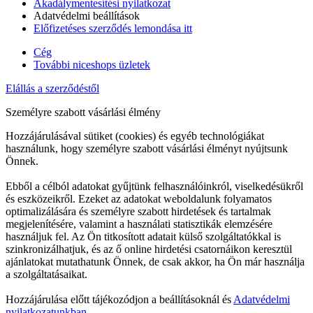
Akadálymentesítési nyilatkozat
Adatvédelmi beállítások
Előfizetéses szerződés lemondása itt
Cég
További niceshops üzletek
Elállás a szerződéstől
Személyre szabott vásárlási élmény
Hozzájárulásával sütiket (cookies) és egyéb technológiákat
használunk, hogy személyre szabott vásárlási élményt nyújtsunk
Önnek.
Ebből a célból adatokat gyűjtünk felhasználóinkról, viselkedésükről
és eszközeikről. Ezeket az adatokat weboldalunk folyamatos
optimalizálására és személyre szabott hirdetések és tartalmak
megjelenítésére, valamint a használati statisztikák elemzésére
használjuk fel. Az Ön titkosított adatait külső szolgáltatókkal is
szinkronizálhatjuk, és az ő online hirdetési csatornáikon keresztül
ajánlatokat mutathatunk Önnek, de csak akkor, ha Ön már használja
a szolgáltatásaikat.
Hozzájárulása előtt tájékozódjon a beállításoknál és
Adatvédelmi
nyilatkozatunkban.
.