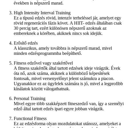
években is népszerű marad.
High Intensity Interval Training
Ez a típusú edzés rövid, intenzív terheléssel jár, amelyet egy
rövid regenerációs fázis követ. A HIIT- edzés általában csak
30 percig tart, ezért különösen népszerű azoknak az
embereknek a körében, akiknek nincs sok idejük.
Erősítő edzés
A klasszikus, amely továbbra is népszerű marad, mivel
minden edzésprogrammba beépíthető.
Fitness edzővel vagy szakértővel
A fitness szakértők által tartott edzések ideje virágzik. Évek
óta nő, azok száma, akiknek a különböző képesítések
fontosak, mivel versenyelőnyt jelent számukra a piacon.
Ugyanakkor ez az ügyfelek számára is jó, mivel a legprofibb
kínálatok között válogathatnak.
Personal Training
Mivel egyre több szakképzett fitneszedző van, így a személyi
edző által tartott edzés ipari egyre jobban virágzik.
Functional Fitness
Ez az edzésforma olyan mozdulatokat utánozz, amelyeket a