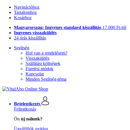
Navigációhoz
Tartalomhoz
Kosárhoz
Magyarország: Ingyenes standard kiszállítás
17.000 Ft-tól
Ingyenes visszaküldés
24 órás kiszállítás
Segítség
Hol van a rendelésem?
Visszaküldés
Szállítási költségek
Fizetési módok
Kapcsolat
Minden Segítség-téma
Bejelentkezés
Feliratkozás
Ön
új nálunk?
Ügyfélfiók nyitása