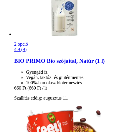
2 opció
4.9 (9)
BIO PRIMO
Bio szójaital, Natúr (1 l)
Gyengéd íz
Vegán, laktóz- és gluténmentes
100%-ban olasz biotermesztés
660 Ft
(660 Ft / l)
Szállítás eddig: augusztus 11.