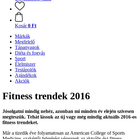
Kosár
0 Ft
Márkák
Megfelelő
Tápanyagok
Diéta és fogyás
Sport
Élelmiszer
Testápolók
Ajándékok
Akciók
Fitness trendek 2016
Jósolgatni mindig nehéz, azonban mi minden év elején szívesen
megteszük. Tehát lássuk az új vagy még mindig aktuális 2016-os
fitness trendeket.
Már a tizedik éve folyamatosan az American College of Sports
Medicine, szakértői felmérést végeznek az aktuális évi fitness