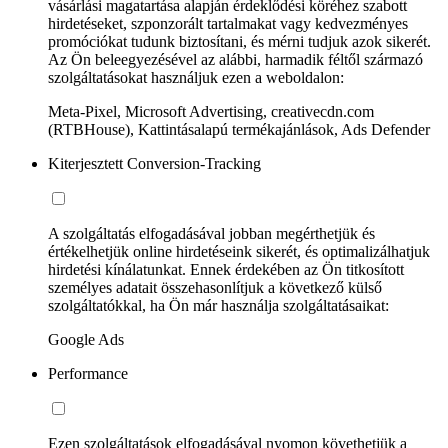
vásárlási magatartása alapján érdeklődési köréhez szabott
hirdetéseket, szponzorált tartalmakat vagy kedvezményes
promóciókat tudunk biztosítani, és mérni tudjuk azok sikerét.
Az Ön beleegyezésével az alábbi, harmadik féltől származó
szolgáltatásokat használjuk ezen a weboldalon:
Meta-Pixel, Microsoft Advertising, creativecdn.com
(RTBHouse), Kattintásalapú termékajánlások, Ads Defender
Kiterjesztett Conversion-Tracking
A szolgáltatás elfogadásával jobban megérthetjük és
értékelhetjük online hirdetéseink sikerét, és optimalizálhatjuk
hirdetési kínálatunkat. Ennek érdekében az Ön titkosított
személyes adatait összehasonlítjuk a következő külső
szolgáltatókkal, ha Ön már használja szolgáltatásaikat:
Google Ads
Performance
Ezen szolgáltatások elfogadásával nyomon követhetjük a