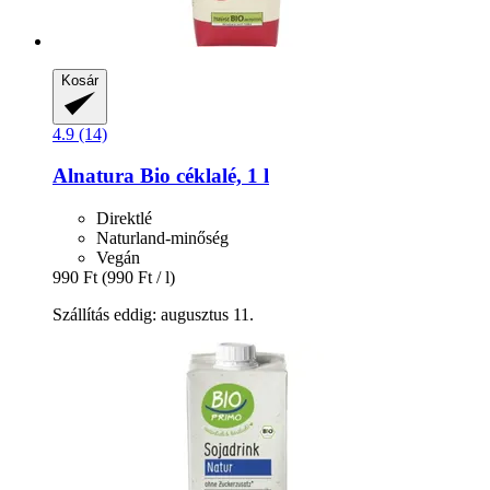
Kosár
4.9 (14)
Alnatura
Bio céklalé, 1 l
Direktlé
Naturland-minőség
Vegán
990 Ft
(990 Ft / l)
Szállítás eddig: augusztus 11.