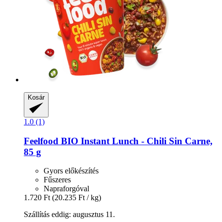
Kosár
1.0 (1)
Feelfood
BIO Instant Lunch -​ Chili Sin Carne,
85 g
Gyors előkészítés
Fűszeres
Napraforgóval
1.720 Ft
(20.235 Ft / kg)
Szállítás eddig: augusztus 11.