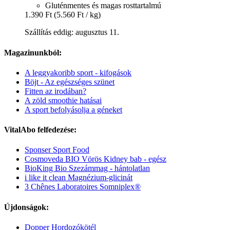
Gluténmentes és magas rosttartalmú
1.390 Ft
(5.560 Ft / kg)
Szállítás eddig: augusztus 11.
Magazinunkból:
A leggyakoribb sport - kifogások
Böjt - Az egészséges szünet
Fitten az irodában?
A zöld smoothie hatásai
A sport befolyásolja a géneket
VitalAbo felfedezése:
Sponser Sport Food
Cosmoveda BIO Vörös Kidney bab - egész
BioKing Bio Szezámmag - hántolatlan
i like it clean Magnézium-glicinát
3 Chênes Laboratoires Somniplex®
Újdonságok:
Dopper Hordozókötél