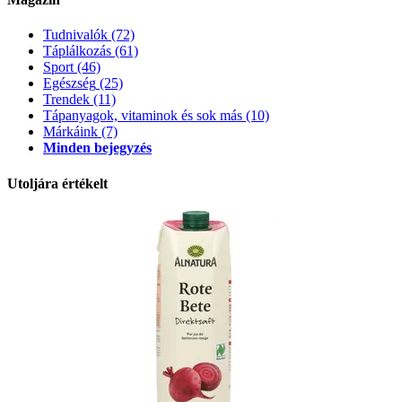
Tudnivalók
(72)
Táplálkozás
(61)
Sport
(46)
Egészség
(25)
Trendek
(11)
Tápanyagok, vitaminok és sok más
(10)
Márkáink
(7)
Minden bejegyzés
Utoljára értékelt