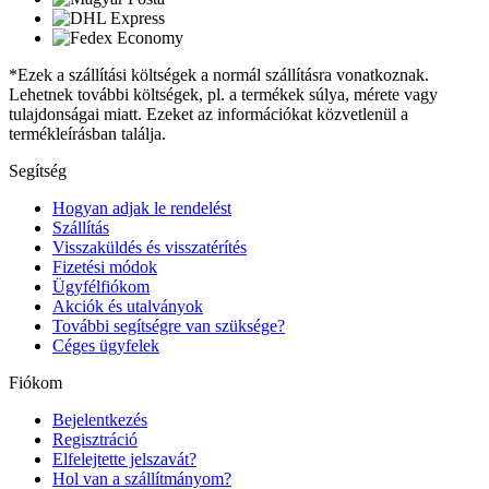
*Ezek a szállítási költségek a normál szállításra vonatkoznak.
Lehetnek további költségek, pl. a termékek súlya, mérete vagy
tulajdonságai miatt. Ezeket az információkat közvetlenül a
termékleírásban találja.
Segítség
Hogyan adjak le rendelést
Szállítás
Visszaküldés és visszatérítés
Fizetési módok
Ügyfélfiókom
Akciók és utalványok
További segítségre van szüksége?
Céges ügyfelek
Fiókom
Bejelentkezés
Regisztráció
Elfelejtette jelszavát?
Hol van a szállítmányom?