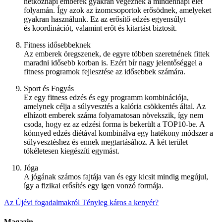
hétköznapi emberek gyakran végeznek a mindennapi élet
folyamán. Így azok az izomcsoportok erősödnek, amelyeket
gyakran használunk. Ez az erősítő edzés egyensúlyt
és koordinációt, valamint erőt és kitartást biztosít.
Fitness idősebbeknek
Az emberek öregszenek, de egyre többen szeretnének fittek
maradni idősebb korban is. Ezért bír nagy jelentőséggel a
fitness programok fejlesztése az idősebbek számára.
Sport és Fogyás
Ez egy fitness edzés és egy programm kombinációja,
amelynek célja a súlyvesztés a kalória csökkentés által. Az
elhízott emberek száma folyamatosan növekszik, így nem
csoda, hogy ez az edzési forma is bekerült a TOP10-be. A
könnyed edzés diétával kombinálva egy hatékony módszer a
súlyvesztéshez és ennek megtartásához. A két terület
tökéletesen kiegészíti egymást.
Jóga
A jógának számos fajtája van és egy kicsit mindig megújul,
így a fizikai erősítés egy igen vonzó formája.
Az Újévi fogadalmakról
Tényleg káros a kenyér?
Magazin