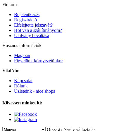
Fiókom
Bejelentkezés
Regisztráció
Elfelejtette jelszavát?
Hol van a szállítmányom?
Utalvány beváltása
Hasznos információk
Magazin
Figyelünk környezetünkre
VitalAbo
Kapcsolat
Rólunk
Üzleteink - nice shops
Kövessen minket itt:
Ország / Nyelv változtatás