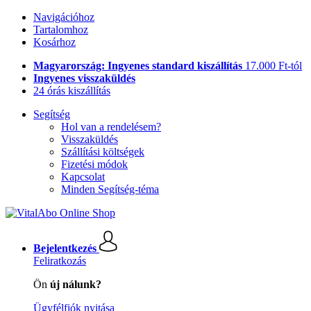
Navigációhoz
Tartalomhoz
Kosárhoz
Magyarország: Ingyenes standard kiszállítás
17.000 Ft-tól
Ingyenes visszaküldés
24 órás kiszállítás
Segítség
Hol van a rendelésem?
Visszaküldés
Szállítási költségek
Fizetési módok
Kapcsolat
Minden Segítség-téma
Bejelentkezés
Feliratkozás
Ön
új nálunk?
Ügyfélfiók nyitása