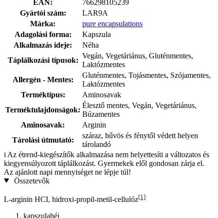
EAN:
766298105239
Gyártói szám:
LAR9A
Márka:
pure encapsulations
Adagolási forma:
Kapszula
Alkalmazás ideje:
Néha
Vegán, Vegetáriánus, Gluténmentes,
Táplálkozási típusok:
Laktózmentes
Gluténmentes, Tojásmentes, Szójamentes,
Allergén - Mentes:
Laktózmentes
Terméktípus:
Aminosavak
Élesztő mentes, Vegán, Vegetáriánus,
Terméktulajdonságok:
Búzamentes
Aminosavak:
Arginin
száraz, hűvös és fénytől védett helyen
Tárolási útmutató:
tárolandó
i
Az étrend-kiegészítők alkalmazása nem helyettesíti a változatos és
kiegyensúlyozott táplálkozást. Gyermekek elől gondosan zárja el.
Az ajánlott napi mennyiséget ne lépje túl!
Összetevők
[1]
L-arginin HCI, hidroxi-propil-metil-cellulóz
kapszulahéj