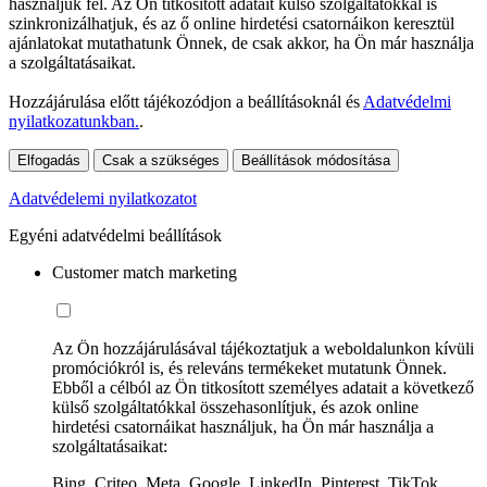
használjuk fel. Az Ön titkosított adatait külső szolgáltatókkal is
szinkronizálhatjuk, és az ő online hirdetési csatornáikon keresztül
ajánlatokat mutathatunk Önnek, de csak akkor, ha Ön már használja
a szolgáltatásaikat.
Hozzájárulása előtt tájékozódjon a beállításoknál és
Adatvédelmi
nyilatkozatunkban.
.
Elfogadás
Csak a szükséges
Beállítások módosítása
Adatvédelemi nyilatkozatot
Egyéni adatvédelmi beállítások
Customer match marketing
Az Ön hozzájárulásával tájékoztatjuk a weboldalunkon kívüli
promóciókról is, és releváns termékeket mutatunk Önnek.
Ebből a célból az Ön titkosított személyes adatait a következő
külső szolgáltatókkal összehasonlítjuk, és azok online
hirdetési csatornáikat használjuk, ha Ön már használja a
szolgáltatásaikat:
Bing, Criteo, Meta, Google, LinkedIn, Pinterest, TikTok