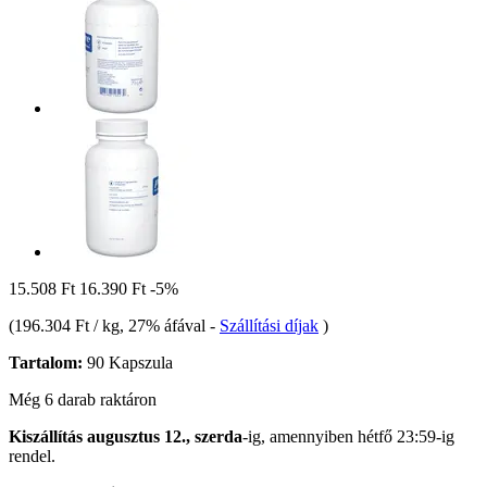
15.508 Ft
16.390 Ft
-5%
(
196.304 Ft / kg
, 27% áfával
-
Szállítási díjak
)
Tartalom:
90 Kapszula
Még 6 darab raktáron
Kiszállítás augusztus 12., szerda
-ig, amennyiben
hétfő 23:59-ig
rendel.