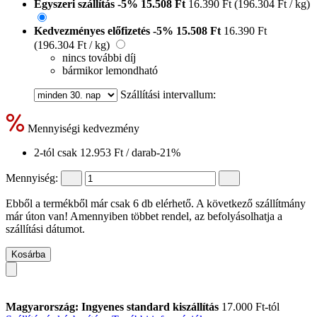
Egyszeri szállítás
-5%
15.508 Ft
16.390 Ft
(196.304 Ft / kg)
Kedvezményes előfizetés
-5%
15.508 Ft
16.390 Ft
(196.304 Ft / kg)
nincs további díj
bármikor lemondható
Szállítási intervallum:
Mennyiségi kedvezmény
2-tól csak
12.953 Ft
/ darab
-21%
Mennyiség:
Ebből a termékből már csak 6 db elérhető. A következő szállítmány
már úton van! Amennyiben többet rendel, az befolyásolhatja a
szállítási dátumot.
Kosárba
Magyarország: Ingyenes standard kiszállítás
17.000 Ft-tól