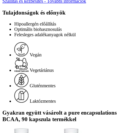
Szállítás és kézbesítés - További információk
Tulajdonságok és előnyök
Hipoallergén előállítás
Optimális biohasznosulás
Felesleges adalékanyagok nélkül
Vegán
Vegetáriánus
Gluténmentes
Laktózmentes
Gyakran együtt vásárolt a pure encapsulations
BCAA, 90 kapszula termékkel