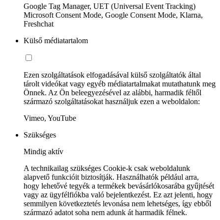
Google Tag Manager, UET (Universal Event Tracking)
Microsoft Consent Mode, Google Consent Mode, Klarna,
Freshchat
Külső médiatartalom
Ezen szolgáltatások elfogadásával külső szolgáltatók által
tárolt videókat vagy egyéb médiatartalmakat mutathatunk meg
Önnek. Az Ön beleegyezésével az alábbi, harmadik féltől
származó szolgáltatásokat használjuk ezen a weboldalon:
Vimeo, YouTube
Szükséges
Mindig aktív
A technikailag szükséges Cookie-k csak weboldalunk
alapvető funkcióit biztosítják. Használhatók például arra,
hogy lehetővé tegyék a termékek bevásárlókosarába gyűjtését
vagy az ügyfélfiókba való bejelentkezést. Ez azt jelenti, hogy
semmilyen következtetés levonása nem lehetséges, így ebből
származó adatot soha nem adunk át harmadik félnek.