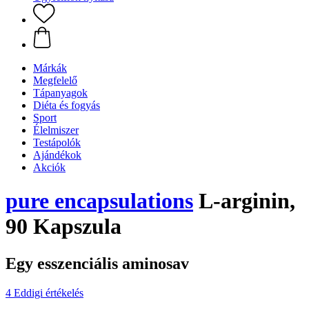
Márkák
Megfelelő
Tápanyagok
Diéta és fogyás
Sport
Élelmiszer
Testápolók
Ajándékok
Akciók
pure encapsulations
L-arginin,
90 Kapszula
Egy esszenciális aminosav
4 Eddigi értékelés