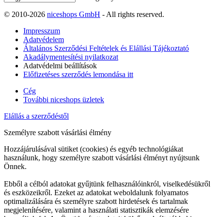
© 2010-2026
niceshops GmbH
- All rights reserved.
Impresszum
Adatvédelem
Általános Szerződési Feltételek és Elállási Tájékoztató
Akadálymentesítési nyilatkozat
Adatvédelmi beállítások
Előfizetéses szerződés lemondása itt
Cég
További niceshops üzletek
Elállás a szerződéstől
Személyre szabott vásárlási élmény
Hozzájárulásával sütiket (cookies) és egyéb technológiákat
használunk, hogy személyre szabott vásárlási élményt nyújtsunk
Önnek.
Ebből a célból adatokat gyűjtünk felhasználóinkról, viselkedésükről
és eszközeikről. Ezeket az adatokat weboldalunk folyamatos
optimalizálására és személyre szabott hirdetések és tartalmak
megjelenítésére, valamint a használati statisztikák elemzésére