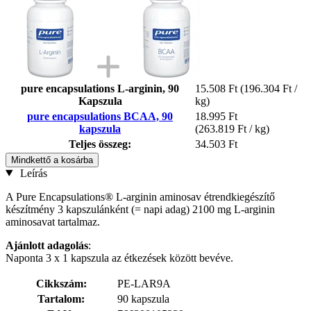
pure encapsulations L-arginin, 90
15.508 Ft
(196.304 Ft /
Kapszula
kg)
pure encapsulations BCAA, 90
18.995 Ft
kapszula
(263.819 Ft / kg)
Teljes összeg:
34.503 Ft
Mindkettő a kosárba
Leírás
A Pure Encapsulations® L-arginin aminosav étrendkiegészítő
készítmény 3 kapszulánként (= napi adag) 2100 mg L-arginin
aminosavat tartalmaz.
Ajánlott
adagolás
:
Naponta 3 x 1 kapszula az étkezések között bevéve.
Cikkszám:
PE-LAR9A
Tartalom:
90 kapszula