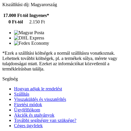
Kiszállítási díj: Magyarország
17.000 Ft-tól
Ingyenes*
0 Ft-tól
2.150 Ft
*Ezek a szállítási költségek a normál szállításra vonatkoznak.
Lehetnek további költségek, pl. a termékek súlya, mérete vagy
tulajdonságai miatt. Ezeket az információkat közvetlenül a
termékleírásban találja.
Segítség
Hogyan adjak le rendelést
Szállítás
Visszaküldés és visszatérítés
Fizetési módok
Ügyfélfiókom
Akciók és utalványok
További segítségre van szüksége?
Céges ügyfelek