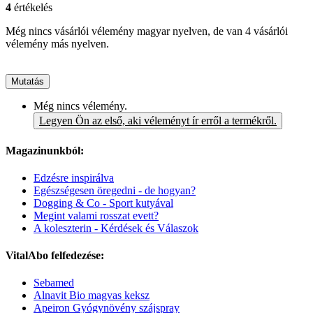
4
értékelés
Még nincs vásárlói vélemény magyar nyelven, de van 4 vásárlói
vélemény más nyelven.
Mutatás
Még nincs vélemény.
Legyen Ön az első, aki véleményt ír erről a termékről.
Magazinunkból:
Edzésre inspirálva
Egészségesen öregedni - de hogyan?
Dogging & Co - Sport kutyával
Megint valami rosszat evett?
A koleszterin - Kérdések és Válaszok
VitalAbo felfedezése:
Sebamed
Alnavit Bio magvas keksz
Apeiron Gyógynövény szájspray