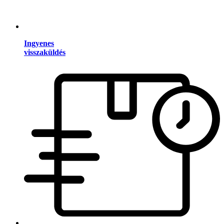
Ingyenes
visszaküldés