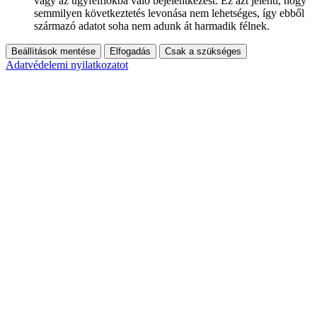
vagy az ügyfélfiókba való bejelentkezést. Ez azt jelenti, hogy
semmilyen következtetés levonása nem lehetséges, így ebből
származó adatot soha nem adunk át harmadik félnek.
Beállítások mentése
Elfogadás
Csak a szükséges
Adatvédelemi nyilatkozatot