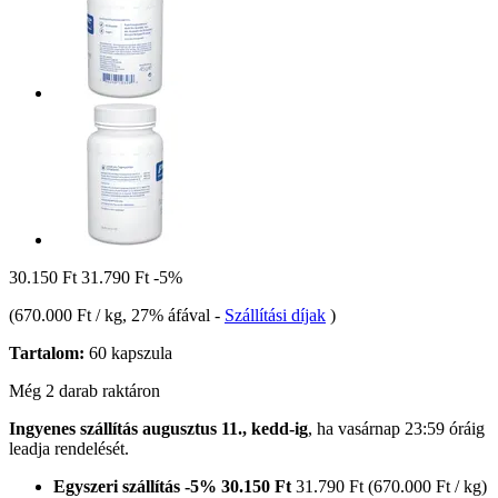
30.150 Ft
31.790 Ft
-5%
(
670.000 Ft / kg
, 27% áfával
-
Szállítási díjak
)
Tartalom:
60 kapszula
Még 2 darab raktáron
Ingyenes szállítás augusztus 11., kedd-ig
, ha
vasárnap 23:59 óráig
leadja rendelését.
Egyszeri szállítás
-5%
30.150 Ft
31.790 Ft
(670.000 Ft / kg)