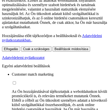
és eszközeikről. Ezeket az adatokat weboldalunk folyamatos
optimalizálására és személyre szabott hirdetések és tartalmak
megjelenítésére, valamint a használati statisztikák elemzésére
használjuk fel. Az Ön titkosított adatait külső szolgáltatókkal is
szinkronizálhatjuk, és az ő online hirdetési csatornáikon keresztül
ajánlatokat mutathatunk Önnek, de csak akkor, ha Ön már használja
a szolgáltatásaikat.
Hozzájárulása előtt tájékozódjon a beállításoknál és
Adatvédelmi
nyilatkozatunkban.
.
Elfogadás
Csak a szükséges
Beállítások módosítása
Adatvédelemi nyilatkozatot
Egyéni adatvédelmi beállítások
Customer match marketing
Az Ön hozzájárulásával tájékoztatjuk a weboldalunkon kívüli
promóciókról is, és releváns termékeket mutatunk Önnek.
Ebből a célból az Ön titkosított személyes adatait a következő
külső szolgáltatókkal összehasonlítjuk, és azok online
hirdetési csatornáikat használjuk, ha Ön már használja a