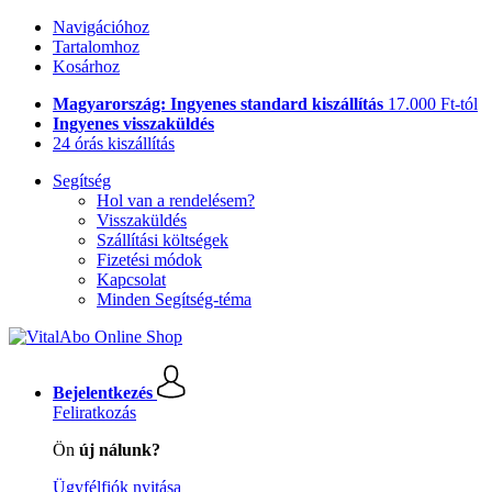
Navigációhoz
Tartalomhoz
Kosárhoz
Magyarország: Ingyenes standard kiszállítás
17.000 Ft-tól
Ingyenes visszaküldés
24 órás kiszállítás
Segítség
Hol van a rendelésem?
Visszaküldés
Szállítási költségek
Fizetési módok
Kapcsolat
Minden Segítség-téma
Bejelentkezés
Feliratkozás
Ön
új nálunk?
Ügyfélfiók nyitása