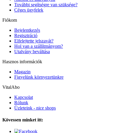
További segítségre van szüksége?
Céges ügyfelek
Fiókom
Bejelentkezés
Regisztráció
Elfelejtette jelszavát?
Hol van a szállítmányom?
Utalvány beváltása
Hasznos információk
Magazin
Figyelünk környezetünkre
VitalAbo
Kapcsolat
Rólunk
Üzleteink - nice shops
Kövessen minket itt: