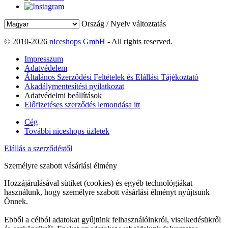
Ország / Nyelv változtatás
© 2010-2026
niceshops GmbH
- All rights reserved.
Impresszum
Adatvédelem
Általános Szerződési Feltételek és Elállási Tájékoztató
Akadálymentesítési nyilatkozat
Adatvédelmi beállítások
Előfizetéses szerződés lemondása itt
Cég
További niceshops üzletek
Elállás a szerződéstől
Személyre szabott vásárlási élmény
Hozzájárulásával sütiket (cookies) és egyéb technológiákat
használunk, hogy személyre szabott vásárlási élményt nyújtsunk
Önnek.
Ebből a célból adatokat gyűjtünk felhasználóinkról, viselkedésükről