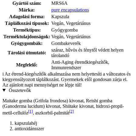
Gyártói szám:
MRS6A
Márka:
pure encapsulations
Adagolási forma:
Kapszula
Táplálkozási típusok:
Vegán, Vegetáriánus
Terméktípus:
Gyógygomba
Terméktulajdonságok:
Vegán, Vegetáriánus
Gyógygombák:
Gombakeverék
száraz, hűvös és fénytől védett helyen
Tárolási útmutató:
tárolandó
Anti-Aging étrendkiegészítők,
Megfelelő:
Immunrendszer
i
Az étrend-kiegészítők alkalmazása nem helyettesíti a változatos és
kiegyensúlyozott táplálkozást. Gyermekek elől gondosan zárja el.
Az ajánlott napi mennyiséget ne lépje túl!
Összetevők
Maitake gomba (Grifola frondosa) kivonat, Reishi gomba
(Ganoderma lucidum) kivonat, Shiitake kivonat, hidroxi-propil-
[1]
[2]
metil-cellulóz
, aszkorbil-palmitát
kapszulahéj
antioxidánsszer