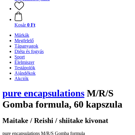
Kosár
0 Ft
Márkák
Megfelelő
Tápanyagok
Diéta és fogyás
Sport
Élelmiszer
Testápolók
Ajándékok
Akciók
pure encapsulations
M/R/S
Gomba formula, 60 kapszula
Maitake / Reishi / shiitake kivonat
pure encapsulations M/R/S Gomba formula