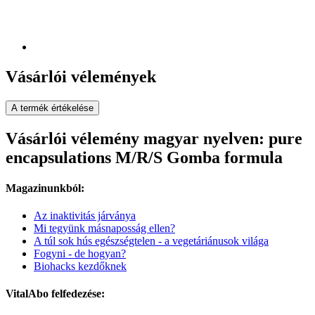
Vásárlói vélemények
A termék értékelése
Vásárlói vélemény magyar nyelven: pure
encapsulations M/R/S Gomba formula
Magazinunkból:
Az inaktivitás járványa
Mi tegyünk másnaposság ellen?
A túl sok hús egészségtelen - a vegetáriánusok világa
Fogyni - de hogyan?
Biohacks kezdőknek
VitalAbo felfedezése: