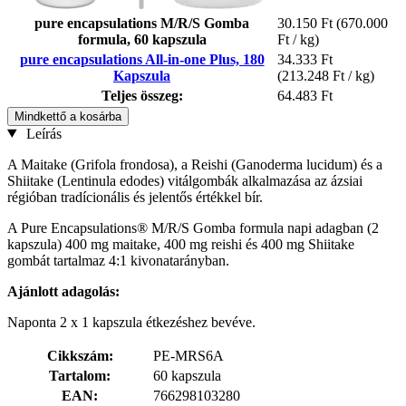
pure encapsulations M/R/S Gomba
30.150 Ft
(670.000
formula, 60 kapszula
Ft / kg)
pure encapsulations All-in-one Plus, 180
34.333 Ft
Kapszula
(213.248 Ft / kg)
Teljes összeg:
64.483 Ft
Mindkettő a kosárba
Leírás
A Maitake (Grifola frondosa), a Reishi (Ganoderma lucidum) és a
Shiitake (Lentinula edodes) vitálgombák alkalmazása az ázsiai
régióban tradícionális és jelentős értékkel bír.
A Pure Encapsulations® M/R/S Gomba formula napi adagban (2
kapszula) 400 mg maitake, 400 mg reishi és 400 mg Shiitake
gombát tartalmaz 4:1 kivonatarányban.
Ajánlott adagolás:
Naponta 2 x 1 kapszula étkezéshez bevéve.
Cikkszám:
PE-MRS6A
Tartalom:
60 kapszula
EAN:
766298103280