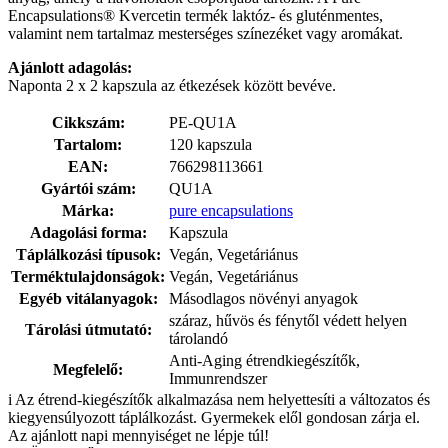
Encapsulations® Kvercetin termék laktóz- és gluténmentes,
valamint nem tartalmaz mesterséges színezéket vagy aromákat.
Ajánlott adagolás:
Naponta 2 x 2 kapszula az étkezések között bevéve.
Cikkszám:
PE-QU1A
Tartalom:
120 kapszula
EAN:
766298113661
Gyártói szám:
QU1A
Márka:
pure encapsulations
Adagolási forma:
Kapszula
Táplálkozási típusok:
Vegán, Vegetáriánus
Terméktulajdonságok:
Vegán, Vegetáriánus
Egyéb vitálanyagok:
Másodlagos növényi anyagok
száraz, hűvös és fénytől védett helyen
Tárolási útmutató:
tárolandó
Anti-Aging étrendkiegészítők,
Megfelelő:
Immunrendszer
i
Az étrend-kiegészítők alkalmazása nem helyettesíti a változatos és
kiegyensúlyozott táplálkozást. Gyermekek elől gondosan zárja el.
Az ajánlott napi mennyiséget ne lépje túl!