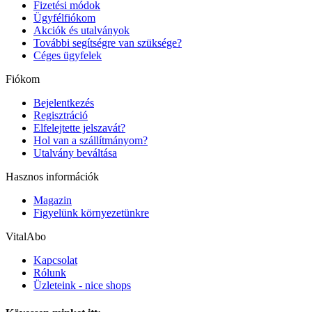
Fizetési módok
Ügyfélfiókom
Akciók és utalványok
További segítségre van szüksége?
Céges ügyfelek
Fiókom
Bejelentkezés
Regisztráció
Elfelejtette jelszavát?
Hol van a szállítmányom?
Utalvány beváltása
Hasznos információk
Magazin
Figyelünk környezetünkre
VitalAbo
Kapcsolat
Rólunk
Üzleteink - nice shops