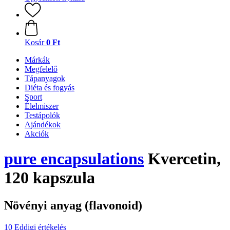
Kosár
0 Ft
Márkák
Megfelelő
Tápanyagok
Diéta és fogyás
Sport
Élelmiszer
Testápolók
Ajándékok
Akciók
pure encapsulations
Kvercetin,
120 kapszula
Növényi anyag (flavonoid)
10 Eddigi értékelés