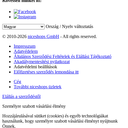
Kövessen minket itt:
Ország / Nyelv változtatás
© 2010-2026
niceshops GmbH
- All rights reserved.
Impresszum
Adatvédelem
Általános Szerződési Feltételek és Elállási Tájékoztató
Akadálymentesítési nyilatkozat
Adatvédelmi beállítások
Előfizetéses szerződés lemondása itt
Cég
További niceshops üzletek
Elállás a szerződéstől
Személyre szabott vásárlási élmény
Hozzájárulásával sütiket (cookies) és egyéb technológiákat
használunk, hogy személyre szabott vásárlási élményt nyújtsunk
Önnek.