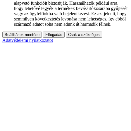
alapvető funkcióit biztosítják. Használhatók például arra,
hogy lehetővé tegyék a termékek bevásárlókosarába gyűjtését
vagy az ügyfélfiókba való bejelentkezést. Ez azt jelenti, hogy
semmilyen következtetés levonása nem lehetséges, így ebből
származó adatot soha nem adunk át harmadik félnek.
Beállítások mentése
Elfogadás
Csak a szükséges
Adatvédelemi nyilatkozatot