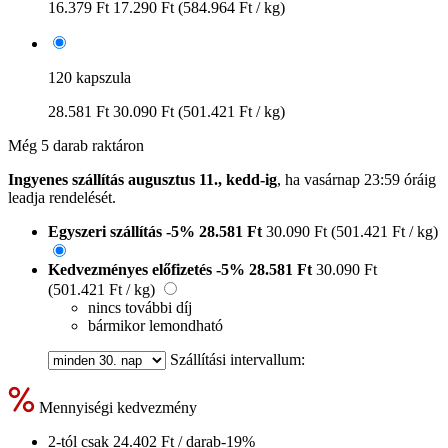
16.379 Ft
17.290 Ft
(584.964 Ft / kg)
120 kapszula
28.581 Ft
30.090 Ft
(501.421 Ft / kg)
Még 5 darab raktáron
Ingyenes szállítás augusztus 11., kedd-ig
, ha
vasárnap 23:59 óráig
leadja rendelését.
Egyszeri szállítás
-5%
28.581 Ft
30.090 Ft
(501.421 Ft / kg)
Kedvezményes előfizetés
-5%
28.581 Ft
30.090 Ft
(501.421 Ft / kg)
nincs további díj
bármikor lemondható
Szállítási intervallum:
Mennyiségi kedvezmény
2-tól csak
24.402 Ft
/ darab
-19%