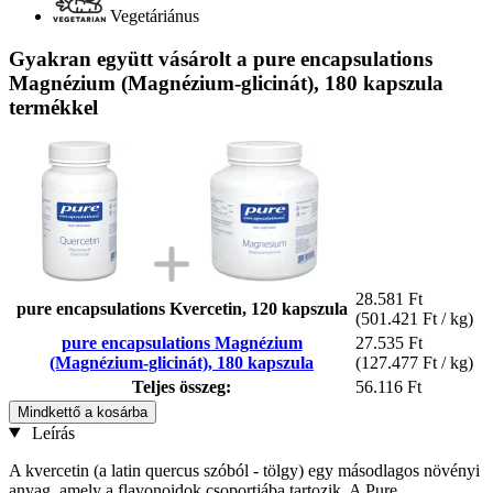
Vegetáriánus
Gyakran együtt vásárolt a pure encapsulations
Magnézium (Magnézium-glicinát), 180 kapszula
termékkel
28.581 Ft
pure encapsulations Kvercetin, 120 kapszula
(501.421 Ft / kg)
pure encapsulations Magnézium
27.535 Ft
(Magnézium-glicinát), 180 kapszula
(127.477 Ft / kg)
Teljes összeg:
56.116 Ft
Mindkettő a kosárba
Leírás
A kvercetin (a latin quercus szóból - tölgy) egy másodlagos növényi
anyag, amely a flavonoidok csoportjába tartozik. A Pure