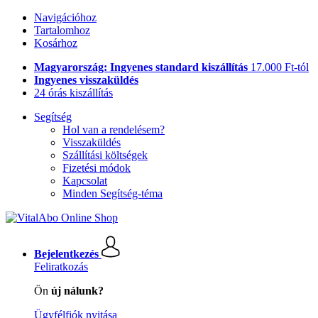
Navigációhoz
Tartalomhoz
Kosárhoz
Magyarország: Ingyenes standard kiszállítás
17.000 Ft-tól
Ingyenes visszaküldés
24 órás kiszállítás
Segítség
Hol van a rendelésem?
Visszaküldés
Szállítási költségek
Fizetési módok
Kapcsolat
Minden Segítség-téma
Bejelentkezés
Feliratkozás
Ön
új nálunk?
Ügyfélfiók nyitása