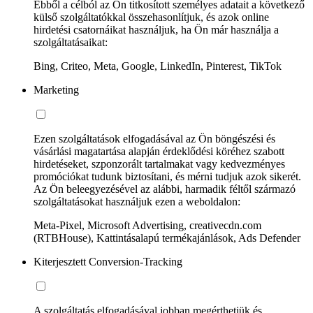
Ebből a célból az Ön titkosított személyes adatait a következő
külső szolgáltatókkal összehasonlítjuk, és azok online
hirdetési csatornáikat használjuk, ha Ön már használja a
szolgáltatásaikat:
Bing, Criteo, Meta, Google, LinkedIn, Pinterest, TikTok
Marketing
Ezen szolgáltatások elfogadásával az Ön böngészési és
vásárlási magatartása alapján érdeklődési köréhez szabott
hirdetéseket, szponzorált tartalmakat vagy kedvezményes
promóciókat tudunk biztosítani, és mérni tudjuk azok sikerét.
Az Ön beleegyezésével az alábbi, harmadik féltől származó
szolgáltatásokat használjuk ezen a weboldalon:
Meta-Pixel, Microsoft Advertising, creativecdn.com
(RTBHouse), Kattintásalapú termékajánlások, Ads Defender
Kiterjesztett Conversion-Tracking
A szolgáltatás elfogadásával jobban megérthetjük és