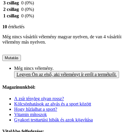
3 csillag
0
(0%)
2 csillag
0
(0%)
1 csillag
0
(0%)
10
értékelés
Még nincs vásárlói vélemény magyar nyelven, de van 4 vásárlói
vélemény más nyelven.
Mutatás
Még nincs vélemény.
Legyen Ön az első, aki véleményt ír erről a termékről.
Magazinunkból:
A zsír tényleg olyan rossz?
Kölcsönhatások az alvás és a sport között
Hogy hízlalhat a sport?
Vitamin mítoszok
Gyakori testtartási hibák és azok kijavítása
VitalAbo felfedezése: