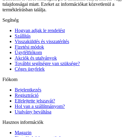
tulajdonságai miatt. Ezeket az információkat közvetlenül a
termékleírásban találja.
Segítség
Hogyan adjak le rendelést
Szállítás
Visszaküldés és visszatérítés
Fizetési módok
Ügyfélfiókom
Akciók és utalványok
További segítségre van szüksége?
Céges ügyfelek
Fiókom
Bejelentkezés
Regisztráció
Elfelejtette jelszavát?
Hol van a szállítmányom?
Utalvány beváltása
Hasznos információk
Magazin