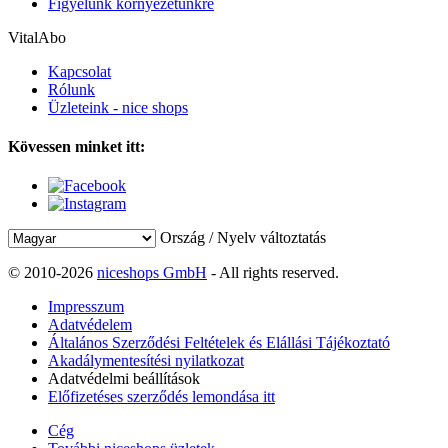
Figyelünk környezetünkre
VitalAbo
Kapcsolat
Rólunk
Üzleteink - nice shops
Kövessen minket itt:
Ország / Nyelv változtatás
© 2010-2026
niceshops GmbH
- All rights reserved.
Impresszum
Adatvédelem
Általános Szerződési Feltételek és Elállási Tájékoztató
Akadálymentesítési nyilatkozat
Adatvédelmi beállítások
Előfizetéses szerződés lemondása itt
Cég