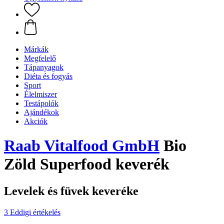
Márkák
Megfelelő
Tápanyagok
Diéta és fogyás
Sport
Élelmiszer
Testápolók
Ajándékok
Akciók
Raab Vitalfood GmbH
Bio
Zöld Superfood keverék
Levelek és füvek keveréke
3 Eddigi értékelés