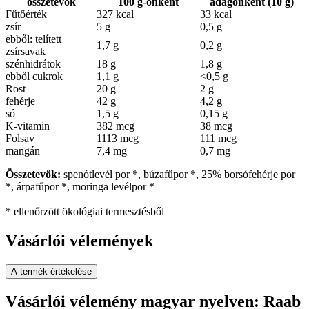
összetevők
100 g-onként
adagonként (10 g)
Fűtőérték
327 kcal
33 kcal
zsír
5 g
0,5 g
ebből: telített
1,7 g
0,2 g
zsírsavak
szénhidrátok
18 g
1,8 g
ebből cukrok
1,1 g
<0,5 g
Rost
20 g
2 g
fehérje
42 g
4,2 g
só
1,5 g
0,15 g
K-vitamin
382 mcg
38 mcg
Folsav
1113 mcg
111 mcg
mangán
7,4 mg
0,7 mg
Összetevők:
spenótlevél por *, búzafűpor *, 25% borsófehérje por
*, árpafűpor *, moringa levélpor *
* ellenőrzött ökológiai termesztésből
Vásárlói vélemények
A termék értékelése
Vásárlói vélemény magyar nyelven: Raab