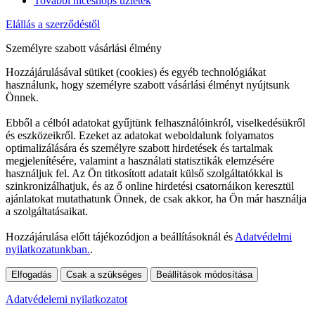
További niceshops üzletek
Elállás a szerződéstől
Személyre szabott vásárlási élmény
Hozzájárulásával sütiket (cookies) és egyéb technológiákat
használunk, hogy személyre szabott vásárlási élményt nyújtsunk
Önnek.
Ebből a célból adatokat gyűjtünk felhasználóinkról, viselkedésükről
és eszközeikről. Ezeket az adatokat weboldalunk folyamatos
optimalizálására és személyre szabott hirdetések és tartalmak
megjelenítésére, valamint a használati statisztikák elemzésére
használjuk fel. Az Ön titkosított adatait külső szolgáltatókkal is
szinkronizálhatjuk, és az ő online hirdetési csatornáikon keresztül
ajánlatokat mutathatunk Önnek, de csak akkor, ha Ön már használja
a szolgáltatásaikat.
Hozzájárulása előtt tájékozódjon a beállításoknál és
Adatvédelmi
nyilatkozatunkban.
.
Elfogadás
Csak a szükséges
Beállítások módosítása
Adatvédelemi nyilatkozatot