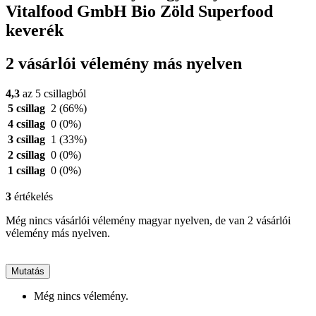
Vitalfood GmbH Bio Zöld Superfood
keverék
2 vásárlói vélemény más nyelven
4,3
az 5 csillagból
5 csillag
2
(66%)
4 csillag
0
(0%)
3 csillag
1
(33%)
2 csillag
0
(0%)
1 csillag
0
(0%)
3
értékelés
Még nincs vásárlói vélemény magyar nyelven, de van 2 vásárlói
vélemény más nyelven.
Mutatás
Még nincs vélemény.