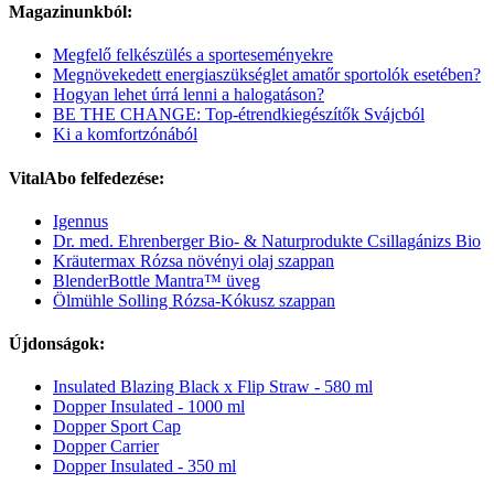
Magazinunkból:
Megfelő felkészülés a sporteseményekre
Megnövekedett energiaszükséglet amatőr sportolók esetében?
Hogyan lehet úrrá lenni a halogatáson?
BE THE CHANGE: Top-étrendkiegészítők Svájcból
Ki a komfortzónából
VitalAbo felfedezése:
Igennus
Dr. med. Ehrenberger Bio- & Naturprodukte Csillagánizs Bio
Kräutermax Rózsa növényi olaj szappan
BlenderBottle Mantra™ üveg
Ölmühle Solling Rózsa-Kókusz szappan
Újdonságok:
Insulated Blazing Black x Flip Straw - 580 ml
Dopper Insulated - 1000 ml
Dopper Sport Cap
Dopper Carrier
Dopper Insulated - 350 ml