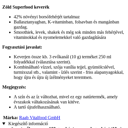
Zöld Superfood keverék
42% növényi borsófehérjét tartalmaz
Ballasztanyagban, K-vitaminban, folsavban és mangánban
gazdag.
Smoothiek, levek, shakek és még sok minden más fehérjével,
vitaminokkal és nyomelemekkel való gazdagítására
Fogyasztási javaslat:
Keverjen össze kb. 3 evőkanál (10 g) terméket 250 ml
folyadékkal (választása szerint).
Kombinálható vízzel, szója vanília tejjel, gyümölcslével,
turmixszal stb., valamint - ízlés szerint - friss alapanyagokkal,
hogy újra és újra új ízélményeket teremtsen.
Megjegyzés:
A szín és az íz változhat, mivel ez egy natúrtermék, amely
évszakok váltakozásának van kitéve.
A tartó újrafelhasználható.
Márka:
Raab Vitalfood GmbH
Kiegészítő információ