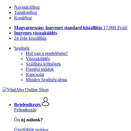
Navigációhoz
Tartalomhoz
Kosárhoz
Magyarország: Ingyenes standard kiszállítás
17.000 Ft-tól
Ingyenes visszaküldés
24 órás kiszállítás
Segítség
Hol van a rendelésem?
Visszaküldés
Szállítási költségek
Fizetési módok
Kapcsolat
Minden Segítség-téma
Bejelentkezés
Feliratkozás
Ön
új nálunk?
Ügyfélfiók nyitása