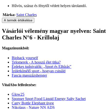
Hűvös, száraz és fénytől védett helyen tárolandó.
Márka:
Saint Charles
A termék értékelése
Vásárlói vélemény magyar nyelven: Saint
Charles N°6 - Krillolaj
Magazinunkból:
Biohack yourself
Telomerek - A hosszú élet titka?
Érdekes tudnivalók: „Sport és Elhízás”
Ízületkímélő sport - hogyan csináld
Fascia masszázshenger
VitalAbo felfedezése:
Glow25
Sponser Sport Food Liquid Energy Salty Sachet
Carry Bottle Elephant üveg
Nikolaus - Nature NN ADS