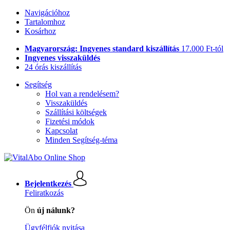
Navigációhoz
Tartalomhoz
Kosárhoz
Magyarország: Ingyenes standard kiszállítás
17.000 Ft-tól
Ingyenes visszaküldés
24 órás kiszállítás
Segítség
Hol van a rendelésem?
Visszaküldés
Szállítási költségek
Fizetési módok
Kapcsolat
Minden Segítség-téma
Bejelentkezés
Feliratkozás
Ön
új nálunk?
Ügyfélfiók nyitása