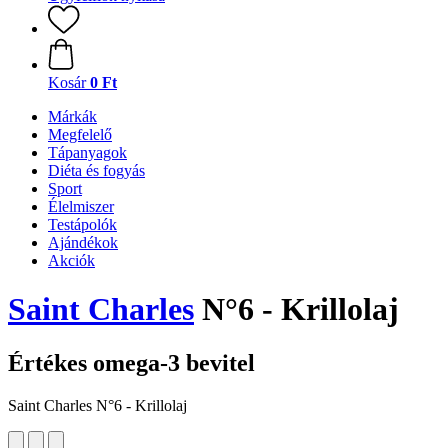
Kosár
0 Ft
Márkák
Megfelelő
Tápanyagok
Diéta és fogyás
Sport
Élelmiszer
Testápolók
Ajándékok
Akciók
Saint Charles
N°6 - Krillolaj
Értékes omega-3 bevitel
Saint Charles N°6 - Krillolaj