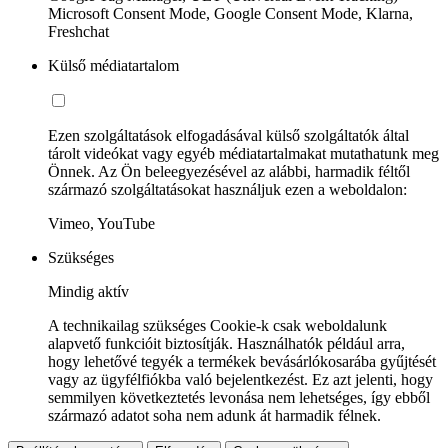
Microsoft Consent Mode, Google Consent Mode, Klarna,
Freshchat
Külső médiatartalom
Ezen szolgáltatások elfogadásával külső szolgáltatók által
tárolt videókat vagy egyéb médiatartalmakat mutathatunk meg
Önnek. Az Ön beleegyezésével az alábbi, harmadik féltől
származó szolgáltatásokat használjuk ezen a weboldalon:
Vimeo, YouTube
Szükséges
Mindig aktív
A technikailag szükséges Cookie-k csak weboldalunk
alapvető funkcióit biztosítják. Használhatók például arra,
hogy lehetővé tegyék a termékek bevásárlókosarába gyűjtését
vagy az ügyfélfiókba való bejelentkezést. Ez azt jelenti, hogy
semmilyen következtetés levonása nem lehetséges, így ebből
származó adatot soha nem adunk át harmadik félnek.