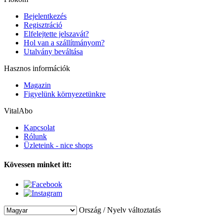
Bejelentkezés
Regisztráció
Elfelejtette jelszavát?
Hol van a szállítmányom?
Utalvány beváltása
Hasznos információk
Magazin
Figyelünk környezetünkre
VitalAbo
Kapcsolat
Rólunk
Üzleteink - nice shops
Kövessen minket itt:
Ország / Nyelv változtatás