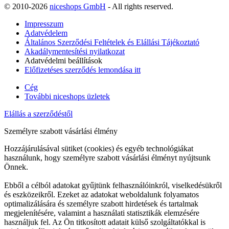
© 2010-2026
niceshops GmbH
- All rights reserved.
Impresszum
Adatvédelem
Általános Szerződési Feltételek és Elállási Tájékoztató
Akadálymentesítési nyilatkozat
Adatvédelmi beállítások
Előfizetéses szerződés lemondása itt
Cég
További niceshops üzletek
Elállás a szerződéstől
Személyre szabott vásárlási élmény
Hozzájárulásával sütiket (cookies) és egyéb technológiákat
használunk, hogy személyre szabott vásárlási élményt nyújtsunk
Önnek.
Ebből a célból adatokat gyűjtünk felhasználóinkról, viselkedésükről
és eszközeikről. Ezeket az adatokat weboldalunk folyamatos
optimalizálására és személyre szabott hirdetések és tartalmak
megjelenítésére, valamint a használati statisztikák elemzésére
használjuk fel. Az Ön titkosított adatait külső szolgáltatókkal is