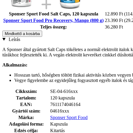
Sponser Sport Food Salt Caps, 120 kapszula
12.890 Ft
(114
Sponser Sport Food Pro Recovery, Mango (800 g)
23.390 Ft
(29.
Teljes összeg:
36.280 Ft
Mindkettő a kosárba
Leírás
A Sponser által gyártott Salt Caps tökéletes a normál elektrolit italok
túrákhoz fejlesztették ki. A vegán elektrolit keveréket cinkkel dúsítottá
Alkalmazás:
Hosszan tartó, hőségben töltött fizikai aktivitás közben vegyen
Vegye figyelembe az egyidejűleg fogyasztott egyéb italok és tá
Cikkszám:
SE-04-616xxx
Tartalom:
120 kapszula
EAN:
7611174046164
Gyártói szám:
04616xxx
Márka:
Sponser Sport Food
Adagolási forma:
Kapszula
Edzés célja:
Kitartás