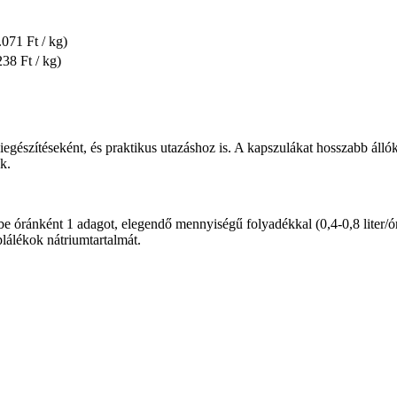
.071 Ft / kg)
238 Ft / kg)
 kiegészítéseként, és praktikus utazáshoz is. A kapszulákat hosszabb áll
k.
 be óránként 1 adagot, elegendő mennyiségű folyadékkal (0,4-0,8 liter/ó
plálékok nátriumtartalmát.