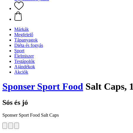
Márkák
Megfelelő
Tápanyagok
Diéta és fogyás
Sport
Élelmiszer
Testápolók
Ajándékok
Akciók
Sponser Sport Food
Salt Caps, 
Sós és jó
Sponser Sport Food Salt Caps