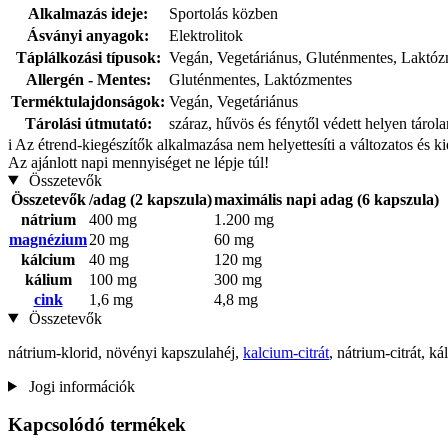
Alkalmazás ideje:
Sportolás közben
Ásványi anyagok:
Elektrolitok
Táplálkozási típusok:
Vegán, Vegetáriánus, Gluténmentes, Laktó
Allergén - Mentes:
Gluténmentes, Laktózmentes
Terméktulajdonságok:
Vegán, Vegetáriánus
Tárolási útmutató:
száraz, hűvös és fénytől védett helyen tárol
i
Az étrend-kiegészítők alkalmazása nem helyettesíti a változatos és k
Az ajánlott napi mennyiséget ne lépje túl!
Összetevők
Összetevők
/adag (2 kapszula)
maximális napi adag (6 kapszula)
nátrium
400 mg
1.200 mg
magnézium
20 mg
60 mg
kálcium
40 mg
120 mg
kálium
100 mg
300 mg
cink
1,6 mg
4,8 mg
Összetevők
nátrium-klorid, növényi kapszulahéj,
kalcium-citrát
, nátrium-citrát, k
Jogi információk
Kapcsolódó termékek