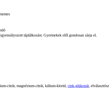
zmentes
andó
iegyensúlyozott táplálkozást. Gyermekek elől gondosan zárja el.
álium-citrát, magnézium-citrát, kálium-klorid,
cink-glükonát
, elválasztósz