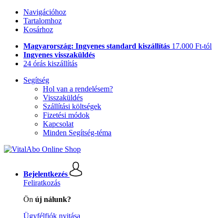
Navigációhoz
Tartalomhoz
Kosárhoz
Magyarország: Ingyenes standard kiszállítás
17.000 Ft-tól
Ingyenes visszaküldés
24 órás kiszállítás
Segítség
Hol van a rendelésem?
Visszaküldés
Szállítási költségek
Fizetési módok
Kapcsolat
Minden Segítség-téma
Bejelentkezés
Feliratkozás
Ön
új nálunk?
Ügyfélfiók nyitása