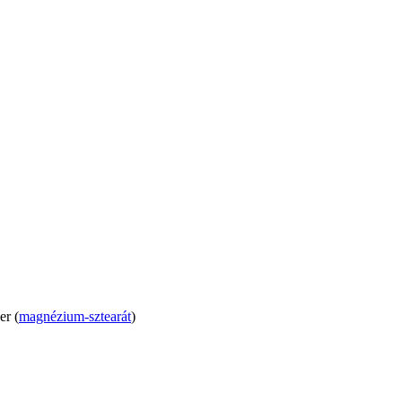
er (
magnézium-sztearát
)