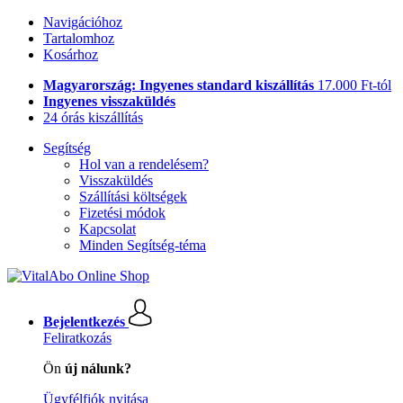
Navigációhoz
Tartalomhoz
Kosárhoz
Magyarország: Ingyenes standard kiszállítás
17.000 Ft-tól
Ingyenes visszaküldés
24 órás kiszállítás
Segítség
Hol van a rendelésem?
Visszaküldés
Szállítási költségek
Fizetési módok
Kapcsolat
Minden Segítség-téma
Bejelentkezés
Feliratkozás
Ön
új nálunk?
Ügyfélfiók nyitása