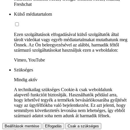
Freshchat
Külső médiatartalom
Ezen szolgáltatások elfogadásával külső szolgáltatók által
tárolt videókat vagy egyéb médiatartalmakat mutathatunk meg
Önnek. Az Ön beleegyezésével az alábbi, harmadik féltől
származó szolgáltatásokat használjuk ezen a weboldalon:
Vimeo, YouTube
Szükséges
Mindig aktív
A technikailag szükséges Cookie-k csak weboldalunk
alapvető funkcióit biztosítják. Használhatók például arra,
hogy lehetővé tegyék a termékek bevásárlókosarába gyűjtését
vagy az ügyfélfiókba való bejelentkezést. Ez azt jelenti, hogy
semmilyen következtetés levonása nem lehetséges, így ebből
származó adatot soha nem adunk át harmadik félnek.
Beállítások mentése
Elfogadás
Csak a szükséges