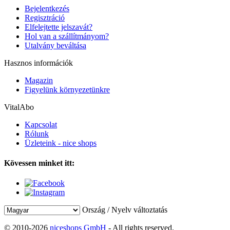
Bejelentkezés
Regisztráció
Elfelejtette jelszavát?
Hol van a szállítmányom?
Utalvány beváltása
Hasznos információk
Magazin
Figyelünk környezetünkre
VitalAbo
Kapcsolat
Rólunk
Üzleteink - nice shops
Kövessen minket itt:
Ország / Nyelv változtatás
© 2010-2026
niceshops GmbH
- All rights reserved.