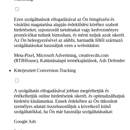
Ezen szolgáltatások elfogadásával az Ön böngészési és
vásárlási magatartása alapján érdeklődési köréhez szabott
hirdetéseket, szponzorált tartalmakat vagy kedvezményes
promóciókat tudunk biztosítani, és mérni tudjuk azok sikerét.
Az Ön beleegyezésével az alábbi, harmadik féltől származó
szolgáltatásokat használjuk ezen a weboldalon:
Meta-Pixel, Microsoft Advertising, creativecdn.com
(RTBHouse), Kattintásalapú termékajánlások, Ads Defender
Kiterjesztett Conversion-Tracking
A szolgáltatás elfogadásával jobban megérthetjük és
értékelhetjük online hirdetéseink sikerét, és optimalizálhatjuk
hirdetési kínálatunkat. Ennek érdekében az Ön titkosított
személyes adatait összehasonlítjuk a következő külső
szolgáltatókkal, ha Ön már használja szolgáltatásaikat:
Google Ads