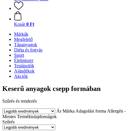
Kosár
0 Ft
Márkák
Megfelelő
Tápanyagok
Diéta és fogyás
Sport
Élelmiszer
Testápolók
Ajándékok
Akciók
Keserű anyagok csepp formában
Szűrés és rendezés
Ár
Márka
Adagolási forma
Allergén -
Mentes
Terméktulajdonságok
Szűrés