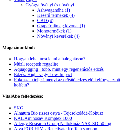
Gyógynövényi és növényi
Ashwagandha (1)
Keserű termékek (4)
CBD (4)
Grapefruitmag kivonat (1)
Monotermékek (1)
Növényi keverékek (4)
Magazinunkból:
Hogyan lehet úrrá lenni a halogatáson?
Müzli receptek reggelire
Aquajogging - több, mint egy regenerációs edzés
Edzés: High- vagy Low-Impact
Fokozza a teljesítményt az erősítő edzés előtt elfogyasztott
koffein?
VitalAbo felfedezése:
SKG
Alnatura Bio rizses ostya - Tejcsokoládé-Kókusz
KAL Aminosav Komplex 1000
Allergy Research Group Nattokináz NSK-SD 50 mg
Alva FOR HIM - Reactivate Koffein sampon