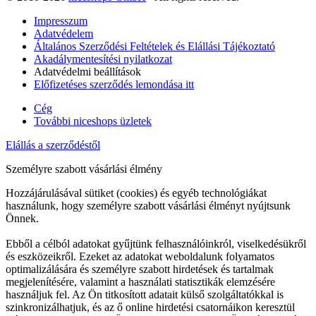
Impresszum
Adatvédelem
Általános Szerződési Feltételek és Elállási Tájékoztató
Akadálymentesítési nyilatkozat
Adatvédelmi beállítások
Előfizetéses szerződés lemondása itt
Cég
További niceshops üzletek
Elállás a szerződéstől
Személyre szabott vásárlási élmény
Hozzájárulásával sütiket (cookies) és egyéb technológiákat
használunk, hogy személyre szabott vásárlási élményt nyújtsunk
Önnek.
Ebből a célból adatokat gyűjtünk felhasználóinkról, viselkedésükről
és eszközeikről. Ezeket az adatokat weboldalunk folyamatos
optimalizálására és személyre szabott hirdetések és tartalmak
megjelenítésére, valamint a használati statisztikák elemzésére
használjuk fel. Az Ön titkosított adatait külső szolgáltatókkal is
szinkronizálhatjuk, és az ő online hirdetési csatornáikon keresztül