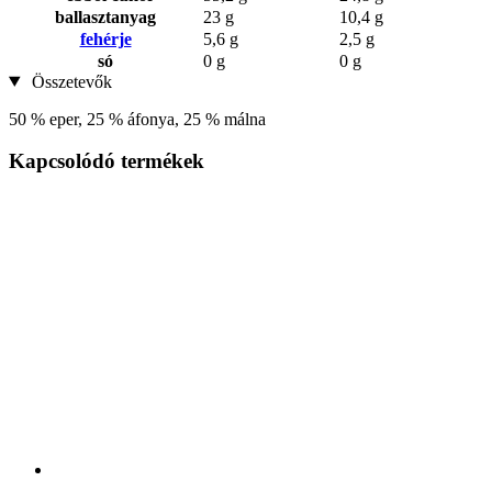
ballasztanyag
23 g
10,4 g
fehérje
5,6 g
2,5 g
só
0 g
0 g
Összetevők
50 % eper, 25 % áfonya, 25 % málna
Kapcsolódó termékek