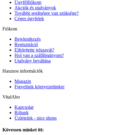
Ügyfélfiókom
Akciók és utalványok
További segítségre van szüksége?
Céges ügyfelek
Fiókom
Bejelentkezés
Regisztráció
Elfelejtette jelszavát?
Hol van a szállítmányom?
Utalvány beváltása
Hasznos információk
Magazin
Figyelünk környezetünkre
VitalAbo
Kapcsolat
Rólunk
Üzleteink - nice shops
Kövessen minket itt: