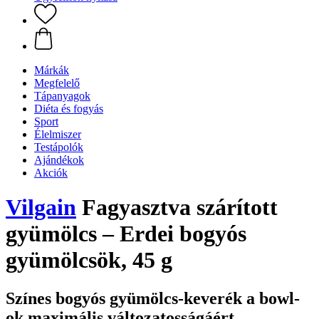
Márkák
Megfelelő
Tápanyagok
Diéta és fogyás
Sport
Élelmiszer
Testápolók
Ajándékok
Akciók
Vilgain
Fagyasztva szárított
gyümölcs – Erdei bogyós
gyümölcsök, 45 g
Színes bogyós gyümölcs-keverék a bowl-
ok maximális változatosságáért