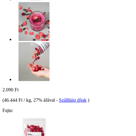
2.090 Ft
(
46.444 Ft / kg
, 27% áfával
-
Szállítási díjak
)
Fajta: