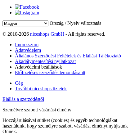
Ország / Nyelv változtatás
© 2010-2026
niceshops GmbH
- All rights reserved.
Impresszum
Adatvédelem
Általános Szerződési Feltételek és Elállási Tájékoztató
Akadálymentesítési nyilatkozat
Adatvédelmi beállítások
Előfizetéses szerződés lemondása itt
Cég
További niceshops üzletek
Elállás a szerződéstől
Személyre szabott vásárlási élmény
Hozzájárulásával sütiket (cookies) és egyéb technológiákat
használunk, hogy személyre szabott vásárlási élményt nyújtsunk
Önnek.