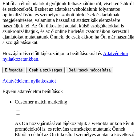
Ebből a célból adatokat gyűjtünk felhasználóinkról, viselkedésükről
és eszközeikről. Ezeket az adatokat weboldalunk folyamatos
optimalizálására és személyre szabott hirdetések és tartalmak
megjelenítésére, valamint a használati statisztikák elemzésére
használjuk fel. Az Ön titkosított adatait külső szolgáltatókkal is
szinkronizálhatjuk, és az ő online hirdetési csatornáikon keresztül
ajánlatokat mutathatunk Önnek, de csak akkor, ha Ön már használja
a szolgáltatásaikat.
Hozzájárulása előtt tájékozódjon a beállításoknál és
Adatvédelmi
nyilatkozatunkban.
.
Elfogadás
Csak a szükséges
Beállítások módosítása
Adatvédelemi nyilatkozatot
Egyéni adatvédelmi beállítások
Customer match marketing
Az Ön hozzájárulásával tájékoztatjuk a weboldalunkon kívüli
promóciókról is, és releváns termékeket mutatunk Önnek.
Ebből a célból az Ön titkosított személyes adatait a következő