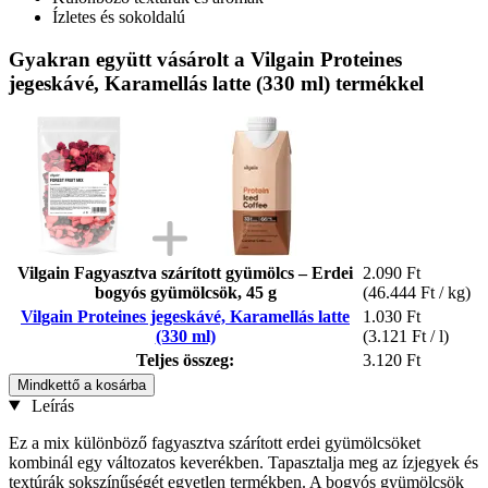
Ízletes és sokoldalú
Gyakran együtt vásárolt a Vilgain Proteines
jegeskávé, Karamellás latte (330 ml) termékkel
Vilgain Fagyasztva szárított gyümölcs – Erdei
2.090 Ft
bogyós gyümölcsök, 45 g
(46.444 Ft / kg)
Vilgain Proteines jegeskávé, Karamellás latte
1.030 Ft
(330 ml)
(3.121 Ft / l)
Teljes összeg:
3.120 Ft
Mindkettő a kosárba
Leírás
Ez a mix különböző fagyasztva szárított erdei gyümölcsöket
kombinál egy változatos keverékben. Tapasztalja meg az ízjegyek és
textúrák sokszínűségét egyetlen termékben. A bogyós gyümölcsök