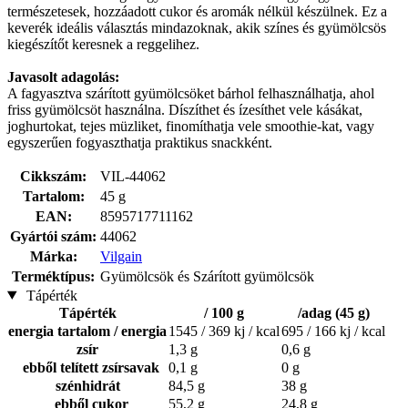
természetesek, hozzáadott cukor és aromák nélkül készülnek. Ez a
keverék ideális választás mindazoknak, akik színes és gyümölcsös
kiegészítőt keresnek a reggelihez.
Javasolt adagolás:
A fagyasztva szárított gyümölcsöket bárhol felhasználhatja, ahol
friss gyümölcsöt használna. Díszíthet és ízesíthet vele kásákat,
joghurtokat, tejes müzliket, finomíthatja vele smoothie-kat, vagy
egyszerűen fogyaszthatja praktikus snackként.
Cikkszám:
VIL-44062
Tartalom:
45 g
EAN:
8595717711162
Gyártói szám:
44062
Márka:
Vilgain
Terméktípus:
Gyümölcsök és Szárított gyümölcsök
Tápérték
Tápérték
/ 100 g
/adag (45 g)
energia tartalom / energia
1545 / 369 kj / kcal
695 / 166 kj / kcal
zsír
1,3 g
0,6 g
ebből telített zsírsavak
0,1 g
0 g
szénhidrát
84,5 g
38 g
ebből cukor
55,2 g
24,8 g