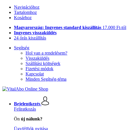
Navigációhoz
Tartalomhoz
Kosárhoz
Magyarország: Ingyenes standard kiszállítás
17.000 Ft-tól
Ingyenes visszaküldés
24 órás kiszállítás
Segítség
Hol van a rendelésem?
Visszaküldés
Szállítási költségek
Fizetési módok
Kapcsolat
Minden Segítség-téma
Bejelentkezés
Feliratkozás
Ön
új nálunk?
Ügyfélfiók nyitása