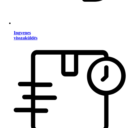
Ingyenes
visszaküldés