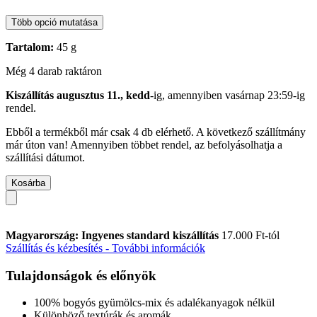
Több opció mutatása
Tartalom:
45 g
Még 4 darab raktáron
Kiszállítás augusztus 11., kedd
-ig, amennyiben
vasárnap 23:59-ig
rendel.
Ebből a termékből már csak 4 db elérhető. A következő szállítmány
már úton van! Amennyiben többet rendel, az befolyásolhatja a
szállítási dátumot.
Kosárba
Magyarország: Ingyenes standard kiszállítás
17.000 Ft-tól
Szállítás és kézbesítés - További információk
Tulajdonságok és előnyök
100% bogyós gyümölcs-mix és adalékanyagok nélkül
Különböző textúrák és aromák