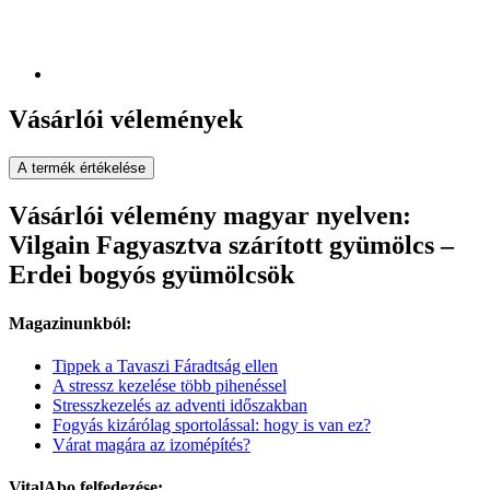
Vásárlói vélemények
A termék értékelése
Vásárlói vélemény magyar nyelven:
Vilgain Fagyasztva szárított gyümölcs –
Erdei bogyós gyümölcsök
Magazinunkból:
Tippek a Tavaszi Fáradtság ellen
A stressz kezelése több pihenéssel
Stresszkezelés az adventi időszakban
Fogyás kizárólag sportolással: hogy is van ez?
Várat magára az izomépítés?
VitalAbo felfedezése: