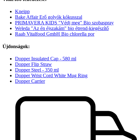
Kneipp
Bake Affair Erő golyók kókusszal
PRIMAVERA KIDS "Védj meg" Bio szobaspray
Weleda "Az én éjszakám" bio étrend-kiegészítő
Raab Vitalfood GmbH Bio chlorella por
Újdonságok:
Dopper Insulated Cap - 580 ml
Dopper Flip Straw
Dopper Steel - 350 ml
Dopper Wrist Cord White Mug Ring
Dopper Carrier