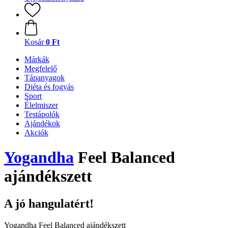
Kosár
0 Ft
Márkák
Megfelelő
Tápanyagok
Diéta és fogyás
Sport
Élelmiszer
Testápolók
Ajándékok
Akciók
Yogandha
Feel Balanced
ajándékszett
A jó hangulatért!
Yogandha Feel Balanced ajándékszett