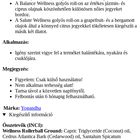
A Balance Wellness golyós roll-on az értékes jázmin- és
ciprus olajnak köszönhetően különösen nőies jegyeket
hordoz.
A Salute Wellness golyós roll-on a grapefruit- és a bergamott
olajok által a könnyed citrus jegyekkel tökéletesen kiegészíti a
másik két illatot.
Alkalmazás:
Igény szerint vigye fel a terméket halántékára, nyakára és
csuklójára.
Megjegyzés:
Figyelem: Csak külső használatra!
Nem alkalmas terhesség alatt!
Tartsa távol a közvetlen napfénytől.
Felbontás után 6 hónapig felhasználható.
Márka:
Yogandha
Kiegészítő információ
Összetevők (INCI):
Wellness Rollerball Ground:
Capric Triglyceride (Coconut) oil,
Cedrus Atlantica Bark (Cedarwood) oil, Santalum Spicatum