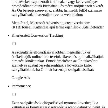
hirdetéseket, szponzorált tartalmakat vagy kedvezményes
promóciókat tudunk biztosítani, és mérni tudjuk azok sikerét.
Az Ön beleegyezésével az alábbi, harmadik féltől származó
szolgáltatásokat használjuk ezen a weboldalon:
Meta-Pixel, Microsoft Advertising, creativecdn.com
(RTBHouse), Kattintásalapú termékajánlások, Ads Defender
Kiterjesztett Conversion-Tracking
A szolgáltatás elfogadásával jobban megérthetjük és
értékelhetjük online hirdetéseink sikerét, és optimalizálhatjuk
hirdetési kínálatunkat. Ennek érdekében az Ön titkosított
személyes adatait összehasonlítjuk a következő külső
szolgáltatókkal, ha Ön már használja szolgáltatásaikat:
Google Ads
Performance
Ezen szolgáltatások elfogadásával nyomon követhetjük a
kattintási és böngészési viselkedést a weboldalunkon belül, és