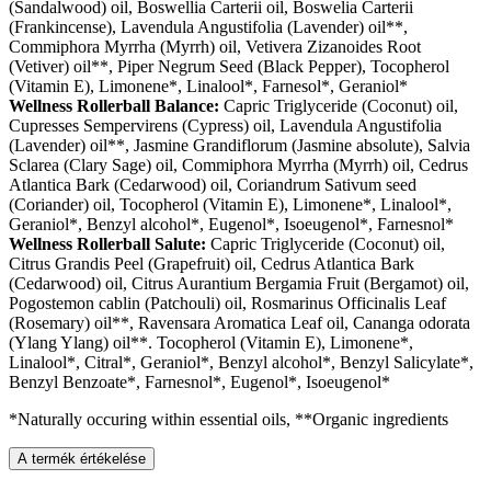
(Sandalwood) oil, Boswellia Carterii oil, Boswelia Carterii
(Frankincense), Lavendula Angustifolia (Lavender) oil**,
Commiphora Myrrha (Myrrh) oil, Vetivera Zizanoides Root
(Vetiver) oil**, Piper Negrum Seed (Black Pepper), Tocopherol
(Vitamin E), Limonene*, Linalool*, Farnesol*, Geraniol*
Wellness Rollerball Balance:
Capric Triglyceride (Coconut) oil,
Cupresses Sempervirens (Cypress) oil, Lavendula Angustifolia
(Lavender) oil**, Jasmine Grandiflorum (Jasmine absolute), Salvia
Sclarea (Clary Sage) oil, Commiphora Myrrha (Myrrh) oil, Cedrus
Atlantica Bark (Cedarwood) oil, Coriandrum Sativum seed
(Coriander) oil, Tocopherol (Vitamin E), Limonene*, Linalool*,
Geraniol*, Benzyl alcohol*, Eugenol*, Isoeugenol*, Farnesnol*
Wellness Rollerball Salute:
Capric Triglyceride (Coconut) oil,
Citrus Grandis Peel (Grapefruit) oil, Cedrus Atlantica Bark
(Cedarwood) oil, Citrus Aurantium Bergamia Fruit (Bergamot) oil,
Pogostemon cablin (Patchouli) oil, Rosmarinus Officinalis Leaf
(Rosemary) oil**, Ravensara Aromatica Leaf oil, Cananga odorata
(Ylang Ylang) oil**. Tocopherol (Vitamin E), Limonene*,
Linalool*, Citral*, Geraniol*, Benzyl alcohol*, Benzyl Salicylate*,
Benzyl Benzoate*, Farnesnol*, Eugenol*, Isoeugenol*
*Naturally occuring within essential oils, **Organic ingredients
A termék értékelése