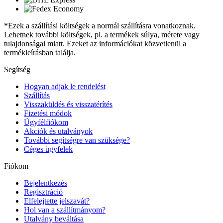
*Ezek a szállítási költségek a normál szállításra vonatkoznak.
Lehetnek további költségek, pl. a termékek súlya, mérete vagy
tulajdonságai miatt. Ezeket az információkat közvetlenül a
termékleírásban találja.
Segítség
Hogyan adjak le rendelést
Szállítás
Visszaküldés és visszatérítés
Fizetési módok
Ügyfélfiókom
Akciók és utalványok
További segítségre van szüksége?
Céges ügyfelek
Fiókom
Bejelentkezés
Regisztráció
Elfelejtette jelszavát?
Hol van a szállítmányom?
Utalvány beváltása