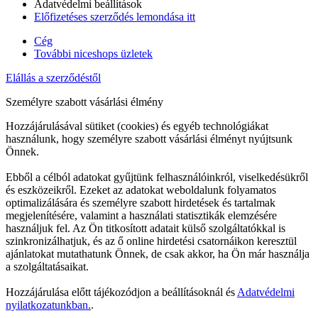
Adatvédelmi beállítások
Előfizetéses szerződés lemondása itt
Cég
További niceshops üzletek
Elállás a szerződéstől
Személyre szabott vásárlási élmény
Hozzájárulásával sütiket (cookies) és egyéb technológiákat
használunk, hogy személyre szabott vásárlási élményt nyújtsunk
Önnek.
Ebből a célból adatokat gyűjtünk felhasználóinkról, viselkedésükről
és eszközeikről. Ezeket az adatokat weboldalunk folyamatos
optimalizálására és személyre szabott hirdetések és tartalmak
megjelenítésére, valamint a használati statisztikák elemzésére
használjuk fel. Az Ön titkosított adatait külső szolgáltatókkal is
szinkronizálhatjuk, és az ő online hirdetési csatornáikon keresztül
ajánlatokat mutathatunk Önnek, de csak akkor, ha Ön már használja
a szolgáltatásaikat.
Hozzájárulása előtt tájékozódjon a beállításoknál és
Adatvédelmi
nyilatkozatunkban.
.