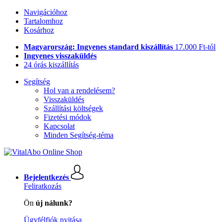
Navigációhoz
Tartalomhoz
Kosárhoz
Magyarország: Ingyenes standard kiszállítás
17.000 Ft-tól
Ingyenes visszaküldés
24 órás kiszállítás
Segítség
Hol van a rendelésem?
Visszaküldés
Szállítási költségek
Fizetési módok
Kapcsolat
Minden Segítség-téma
Bejelentkezés
Feliratkozás
Ön
új nálunk?
Ügyfélfiók nyitása