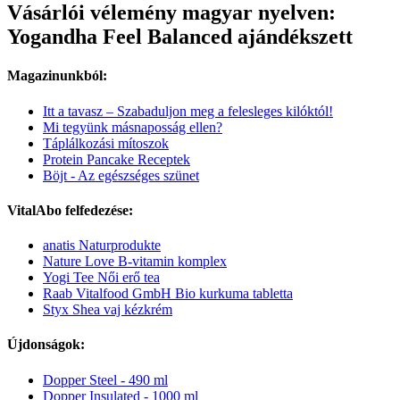
Vásárlói vélemény magyar nyelven:
Yogandha Feel Balanced ajándékszett
Magazinunkból:
Itt a tavasz – Szabaduljon meg a felesleges kilóktól!
Mi tegyünk másnaposság ellen?
Táplálkozási mítoszok
Protein Pancake Receptek
Böjt - Az egészséges szünet
VitalAbo felfedezése:
anatis Naturprodukte
Nature Love B-vitamin komplex
Yogi Tee Női erő tea
Raab Vitalfood GmbH Bio kurkuma tabletta
Styx Shea vaj kézkrém
Újdonságok:
Dopper Steel - 490 ml
Dopper Insulated - 1000 ml