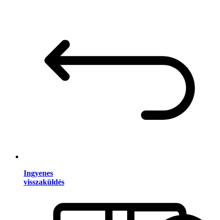
Ingyenes
visszaküldés