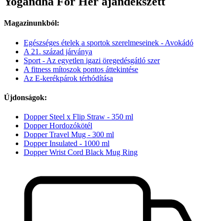
Yogandha For Her ajándékszett
Magazinunkból:
Egészséges ételek a sportok szerelmeseinek - Avokádó
A 21. század járványa
Sport - Az egyetlen igazi öregedésgátló szer
A fitness mítoszok pontos áttekintése
Az E-kerékpárok térhódítása
Újdonságok:
Dopper Steel x Flip Straw - 350 ml
Dopper Hordozókötél
Dopper Travel Mug - 300 ml
Dopper Insulated - 1000 ml
Dopper Wrist Cord Black Mug Ring