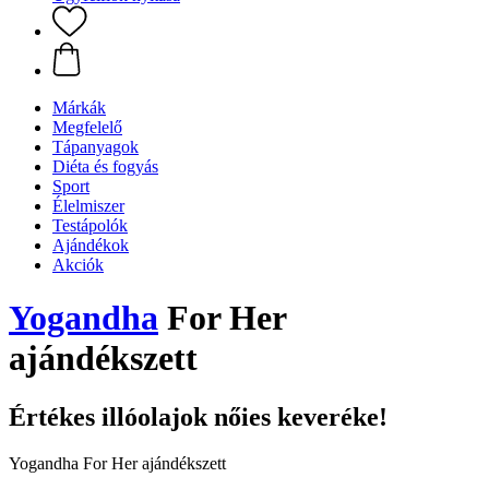
Márkák
Megfelelő
Tápanyagok
Diéta és fogyás
Sport
Élelmiszer
Testápolók
Ajándékok
Akciók
Yogandha
For Her
ajándékszett
Értékes illóolajok nőies keveréke!
Yogandha For Her ajándékszett