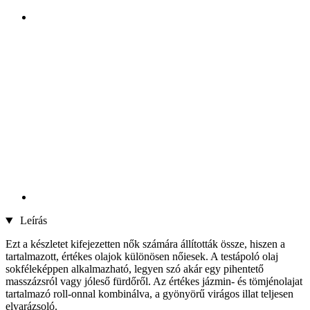
Leírás
Ezt a készletet kifejezetten nők számára állították össze, hiszen a
tartalmazott, értékes olajok különösen nőiesek. A testápoló olaj
sokféleképpen alkalmazható, legyen szó akár egy pihentető
masszázsról vagy jóleső fürdőről. Az értékes jázmin- és tömjénolajat
tartalmazó roll-onnal kombinálva, a gyönyörű virágos illat teljesen
elvarázsoló.