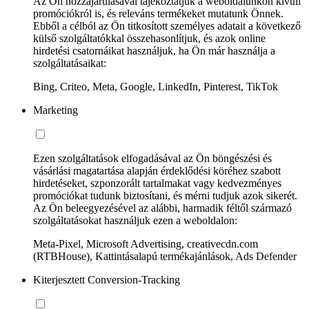
Az Ön hozzájárulásával tájékoztatjuk a weboldalunkon kívüli
promóciókról is, és releváns termékeket mutatunk Önnek.
Ebből a célból az Ön titkosított személyes adatait a következő
külső szolgáltatókkal összehasonlítjuk, és azok online
hirdetési csatornáikat használjuk, ha Ön már használja a
szolgáltatásaikat:
Bing, Criteo, Meta, Google, LinkedIn, Pinterest, TikTok
Marketing
Ezen szolgáltatások elfogadásával az Ön böngészési és
vásárlási magatartása alapján érdeklődési köréhez szabott
hirdetéseket, szponzorált tartalmakat vagy kedvezményes
promóciókat tudunk biztosítani, és mérni tudjuk azok sikerét.
Az Ön beleegyezésével az alábbi, harmadik féltől származó
szolgáltatásokat használjuk ezen a weboldalon:
Meta-Pixel, Microsoft Advertising, creativecdn.com
(RTBHouse), Kattintásalapú termékajánlások, Ads Defender
Kiterjesztett Conversion-Tracking