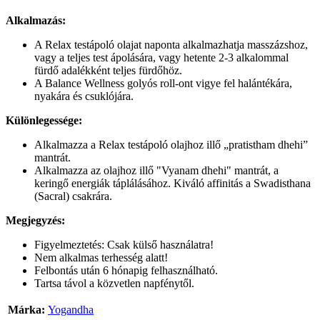
Alkalmazás:
A Relax testápoló olajat naponta alkalmazhatja masszázshoz,
vagy a teljes test ápolására, vagy hetente 2-3 alkalommal
fürdő adalékként teljes fürdőhöz.
A Balance Wellness golyós roll-ont vigye fel halántékára,
nyakára és csuklójára.
Különlegessége:
Alkalmazza a Relax testápoló olajhoz illő „pratistham dhehi”
mantrát.
Alkalmazza az olajhoz illő "Vyanam dhehi" mantrát, a
keringő energiák táplálásához. Kiváló affinitás a Swadisthana
(Sacral) csakrára.
Megjegyzés:
Figyelmeztetés: Csak külső használatra!
Nem alkalmas terhesség alatt!
Felbontás után 6 hónapig felhasználható.
Tartsa távol a közvetlen napfénytől.
Márka:
Yogandha