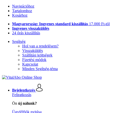
Navigációhoz
Tartalomhoz
Kosárhoz
Magyarország: Ingyenes standard kiszállítás
17.000 Ft-tól
Ingyenes visszaküldés
24 órás kiszállítás
Segítség
Hol van a rendelésem?
Visszaküldés
Szállítási költségek
Fizetési módok
Kapcsolat
Minden Segítség-téma
Bejelentkezés
Feliratkozás
Ön
új nálunk?
Ügyfélfiók nyitása