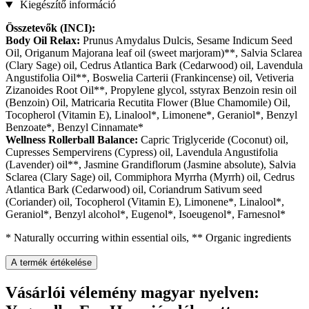
Kiegészítő információ
Összetevők (INCI):
Body Oil Relax:
Prunus Amydalus Dulcis, Sesame Indicum Seed
Oil, Origanum Majorana leaf oil (sweet marjoram)**, Salvia Sclarea
(Clary Sage) oil, Cedrus Atlantica Bark (Cedarwood) oil, Lavendula
Angustifolia Oil**, Boswelia Carterii (Frankincense) oil, Vetiveria
Zizanoides Root Oil**, Propylene glycol, sstyrax Benzoin resin oil
(Benzoin) Oil, Matricaria Recutita Flower (Blue Chamomile) Oil,
Tocopherol (Vitamin E), Linalool*, Limonene*, Geraniol*, Benzyl
Benzoate*, Benzyl Cinnamate*
Wellness Rollerball Balance:
Capric Triglyceride (Coconut) oil,
Cupresses Sempervirens (Cypress) oil, Lavendula Angustifolia
(Lavender) oil**, Jasmine Grandiflorum (Jasmine absolute), Salvia
Sclarea (Clary Sage) oil, Commiphora Myrrha (Myrrh) oil, Cedrus
Atlantica Bark (Cedarwood) oil, Coriandrum Sativum seed
(Coriander) oil, Tocopherol (Vitamin E), Limonene*, Linalool*,
Geraniol*, Benzyl alcohol*, Eugenol*, Isoeugenol*, Farnesnol*
* Naturally occurring within essential oils, ** Organic ingredients
A termék értékelése
Vásárlói vélemény magyar nyelven: