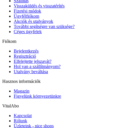
Szállítás
Visszaküldés és visszatérítés
Fizetési módok
Ügyfélfiókom
Akciók és utalványok
További segítségre van szüksége?
Céges ügyfelek
Fiókom
Bejelentkezés
Regisztráció
Elfelejtette jelszavát?
Hol van a szállítmányom?
Utalvány beváltása
Hasznos információk
Magazin
Figyelünk környezetünkre
VitalAbo
Kapcsolat
Rólunk
Üzleteink - nice shops