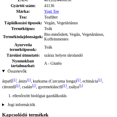
Gyártói szám:
41136
Márka:
Yogi Tee
Tea:
Teafilter
Táplálkozási típusok:
Vegán, Vegetáriánus
Terméktípus:
Teák
Bio-minősített, Vegán, Vegetáriánus,
Terméktulajdonságok:
Koffeinmentes
Ayurveda
Teák
terméktípusok:
Tárolási útmutató:
száraz helyen tárolandó
Nyomokban
A - Glutén
tartalmazhat:
Összetevők
[1]
[1]
[1]
[1]
árpafű
, ánizs
, kurkuma (Curcuma longa)
, echinácia
,
[1]
[1]
[1]
[1]
citromfű
, csalán
, gyermekláncfű
, zsálya
ellenőrzött biológiai gazdálkodás
Jogi információk
Kapcsolódó termékek