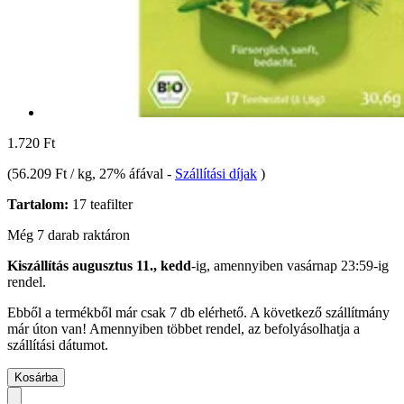
1.720 Ft
(
56.209 Ft / kg
, 27% áfával
-
Szállítási díjak
)
Tartalom:
17 teafilter
Még 7 darab raktáron
Kiszállítás augusztus 11., kedd
-ig, amennyiben
vasárnap 23:59-ig
rendel.
Ebből a termékből már csak 7 db elérhető. A következő szállítmány
már úton van! Amennyiben többet rendel, az befolyásolhatja a
szállítási dátumot.
Kosárba