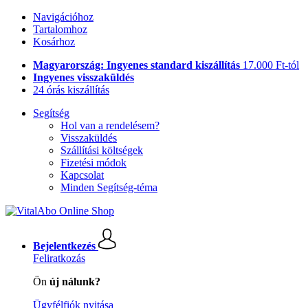
Navigációhoz
Tartalomhoz
Kosárhoz
Magyarország: Ingyenes standard kiszállítás
17.000 Ft-tól
Ingyenes visszaküldés
24 órás kiszállítás
Segítség
Hol van a rendelésem?
Visszaküldés
Szállítási költségek
Fizetési módok
Kapcsolat
Minden Segítség-téma
Bejelentkezés
Feliratkozás
Ön
új nálunk?
Ügyfélfiók nyitása