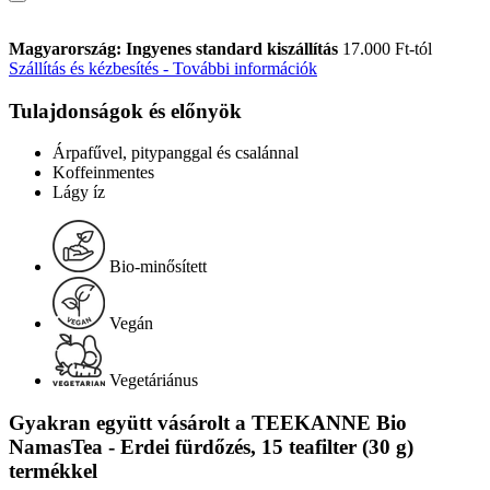
Magyarország: Ingyenes standard kiszállítás
17.000 Ft-tól
Szállítás és kézbesítés - További információk
Tulajdonságok és előnyök
Árpafűvel, pitypanggal és csalánnal
Koffeinmentes
Lágy íz
Bio-minősített
Vegán
Vegetáriánus
Gyakran együtt vásárolt a TEEKANNE Bio
NamasTea - Erdei fürdőzés, 15 teafilter (30 g)
termékkel