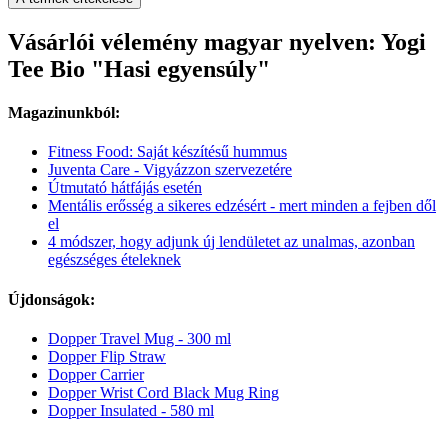
Vásárlói vélemény magyar nyelven: Yogi
Tee Bio "Hasi egyensúly"
Magazinunkból:
Fitness Food: Saját készítésű hummus
Juventa Care - Vigyázzon szervezetére
Útmutató hátfájás esetén
Mentális erősség a sikeres edzésért - mert minden a fejben dől
el
4 módszer, hogy adjunk új lendületet az unalmas, azonban
egészséges ételeknek
Újdonságok:
Dopper Travel Mug - 300 ml
Dopper Flip Straw
Dopper Carrier
Dopper Wrist Cord Black Mug Ring
Dopper Insulated - 580 ml