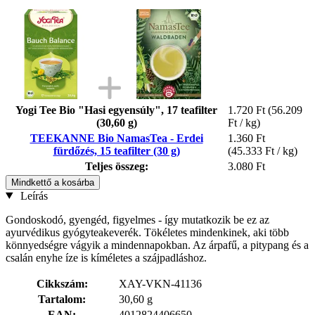
Yogi Tee Bio "Hasi egyensúly", 17 teafilter
1.720 Ft
(56.209
(30,60 g)
Ft / kg)
TEEKANNE Bio NamasTea - Erdei
1.360 Ft
fürdőzés, 15 teafilter (30 g)
(45.333 Ft / kg)
Teljes összeg:
3.080 Ft
Mindkettő a kosárba
Leírás
Gondoskodó, gyengéd, figyelmes - így mutatkozik be ez az
ayurvédikus gyógyteakeverék. Tökéletes mindenkinek, aki több
könnyedségre vágyik a mindennapokban. Az árpafű, a pitypang és a
csalán enyhe íze is kíméletes a szájpadláshoz.
Cikkszám:
XAY-VKN-41136
Tartalom:
30,60 g
EAN:
4012824406650