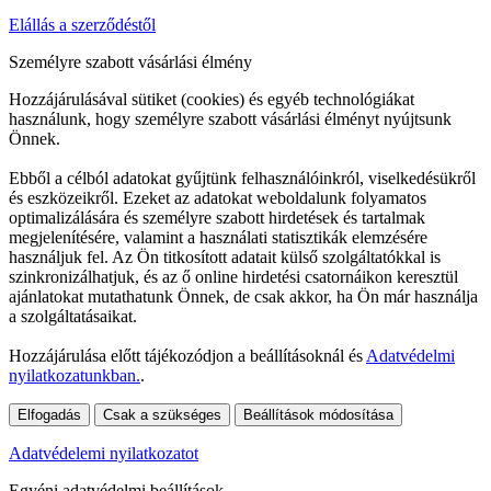
Elállás a szerződéstől
Személyre szabott vásárlási élmény
Hozzájárulásával sütiket (cookies) és egyéb technológiákat
használunk, hogy személyre szabott vásárlási élményt nyújtsunk
Önnek.
Ebből a célból adatokat gyűjtünk felhasználóinkról, viselkedésükről
és eszközeikről. Ezeket az adatokat weboldalunk folyamatos
optimalizálására és személyre szabott hirdetések és tartalmak
megjelenítésére, valamint a használati statisztikák elemzésére
használjuk fel. Az Ön titkosított adatait külső szolgáltatókkal is
szinkronizálhatjuk, és az ő online hirdetési csatornáikon keresztül
ajánlatokat mutathatunk Önnek, de csak akkor, ha Ön már használja
a szolgáltatásaikat.
Hozzájárulása előtt tájékozódjon a beállításoknál és
Adatvédelmi
nyilatkozatunkban.
.
Elfogadás
Csak a szükséges
Beállítások módosítása
Adatvédelemi nyilatkozatot
Egyéni adatvédelmi beállítások