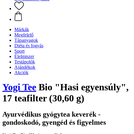
Márkák
Megfelelő
Tápanyagok
Diéta és fogyás
Sport
Élelmiszer
Testápolók
Ajándékok
Akciók
Yogi Tee
Bio "Hasi egyensúly",
17 teafilter (30,60 g)
Ayurvédikus gyógytea keverék -
gondoskodó, gyengéd és figyelmes