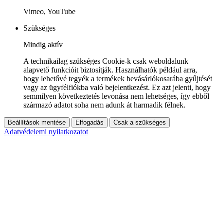
Vimeo, YouTube
Szükséges
Mindig aktív
A technikailag szükséges Cookie-k csak weboldalunk
alapvető funkcióit biztosítják. Használhatók például arra,
hogy lehetővé tegyék a termékek bevásárlókosarába gyűjtését
vagy az ügyfélfiókba való bejelentkezést. Ez azt jelenti, hogy
semmilyen következtetés levonása nem lehetséges, így ebből
származó adatot soha nem adunk át harmadik félnek.
Beállítások mentése
Elfogadás
Csak a szükséges
Adatvédelemi nyilatkozatot