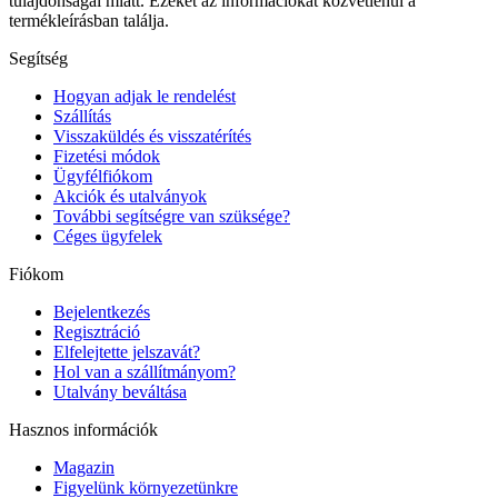
tulajdonságai miatt. Ezeket az információkat közvetlenül a
termékleírásban találja.
Segítség
Hogyan adjak le rendelést
Szállítás
Visszaküldés és visszatérítés
Fizetési módok
Ügyfélfiókom
Akciók és utalványok
További segítségre van szüksége?
Céges ügyfelek
Fiókom
Bejelentkezés
Regisztráció
Elfelejtette jelszavát?
Hol van a szállítmányom?
Utalvány beváltása
Hasznos információk
Magazin
Figyelünk környezetünkre