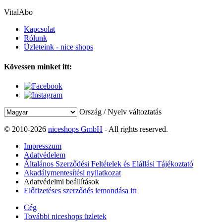
VitalAbo
Kapcsolat
Rólunk
Üzleteink - nice shops
Kövessen minket itt:
Ország / Nyelv változtatás
© 2010-2026
niceshops GmbH
- All rights reserved.
Impresszum
Adatvédelem
Általános Szerződési Feltételek és Elállási Tájékoztató
Akadálymentesítési nyilatkozat
Adatvédelmi beállítások
Előfizetéses szerződés lemondása itt
Cég
További niceshops üzletek