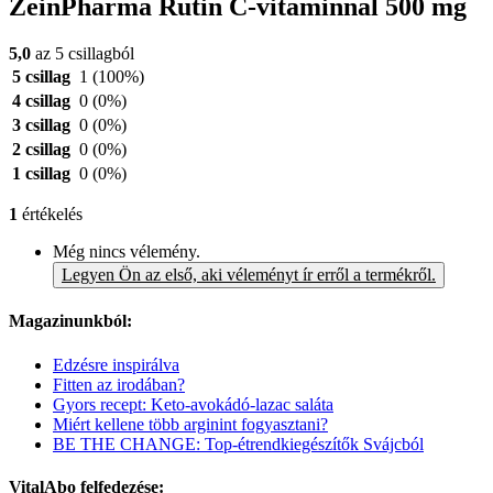
ZeinPharma Rutin C-vitaminnal 500 mg
5,0
az 5 csillagból
5 csillag
1
(100%)
4 csillag
0
(0%)
3 csillag
0
(0%)
2 csillag
0
(0%)
1 csillag
0
(0%)
1
értékelés
Még nincs vélemény.
Legyen Ön az első, aki véleményt ír erről a termékről.
Magazinunkból:
Edzésre inspirálva
Fitten az irodában?
Gyors recept: Keto-avokádó-lazac saláta
Miért kellene több arginint fogyasztani?
BE THE CHANGE: Top-étrendkiegészítők Svájcból
VitalAbo felfedezése: