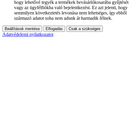
hogy lehetővé tegyék a termékek bevásárlókosarába gyűjtését
vagy az ügyfélfiókba való bejelentkezést. Ez azt jelenti, hogy
semmilyen következtetés levonása nem lehetséges, így ebből
származó adatot soha nem adunk át harmadik félnek.
Beállítások mentése
Elfogadás
Csak a szükséges
Adatvédelemi nyilatkozatot