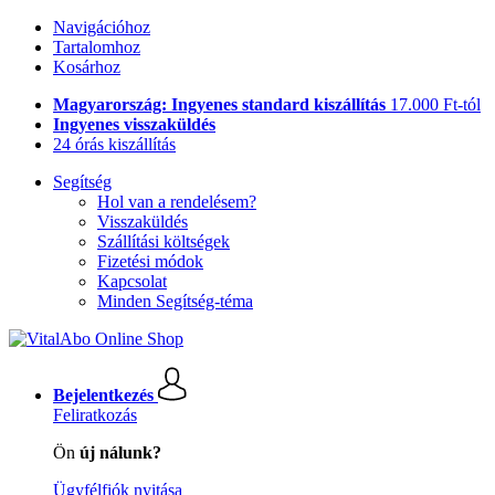
Navigációhoz
Tartalomhoz
Kosárhoz
Magyarország: Ingyenes standard kiszállítás
17.000 Ft-tól
Ingyenes visszaküldés
24 órás kiszállítás
Segítség
Hol van a rendelésem?
Visszaküldés
Szállítási költségek
Fizetési módok
Kapcsolat
Minden Segítség-téma
Bejelentkezés
Feliratkozás
Ön
új nálunk?
Ügyfélfiók nyitása