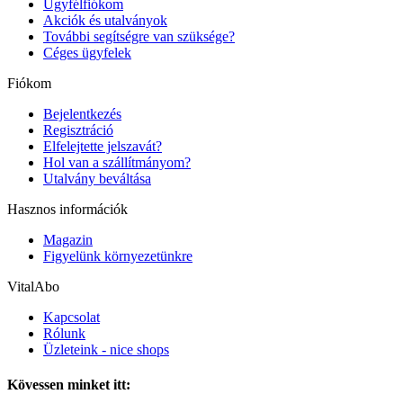
Ügyfélfiókom
Akciók és utalványok
További segítségre van szüksége?
Céges ügyfelek
Fiókom
Bejelentkezés
Regisztráció
Elfelejtette jelszavát?
Hol van a szállítmányom?
Utalvány beváltása
Hasznos információk
Magazin
Figyelünk környezetünkre
VitalAbo
Kapcsolat
Rólunk
Üzleteink - nice shops
Kövessen minket itt: