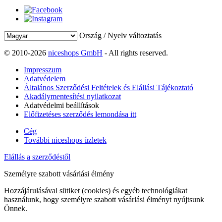
Ország / Nyelv változtatás
© 2010-2026
niceshops GmbH
- All rights reserved.
Impresszum
Adatvédelem
Általános Szerződési Feltételek és Elállási Tájékoztató
Akadálymentesítési nyilatkozat
Adatvédelmi beállítások
Előfizetéses szerződés lemondása itt
Cég
További niceshops üzletek
Elállás a szerződéstől
Személyre szabott vásárlási élmény
Hozzájárulásával sütiket (cookies) és egyéb technológiákat
használunk, hogy személyre szabott vásárlási élményt nyújtsunk
Önnek.