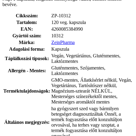
bevéve.
Cikkszám:
ZP-10312
Tartalom:
120 veg. kapszula
EAN:
4260085384990
Gyártói szám:
10312
Márka:
ZeinPharma
Adagolási forma:
Kapszula
Vegán, Vegetáriánus, Gluténmentes,
Táplálkozási típusok:
Laktózmentes
Gluténmentes, Szójamentes,
Allergén - Mentes:
Laktózmentes
GMO-mentes, Állatkísérlet nélkül, Vegán,
Vegetáriánus, Tartósítószer nélkül,
Terméktulajdonságok:
Magnézium-sztearát NÉLKÜL,
Mesterséges színezékektől mentes,
Mesterséges aromáktól mentes
ha gyógyszert szed vagy bármilyen
betegséget diagnosztizáltak Önnél, a
termék fogyasztása előtt konzultáljon
Általános megjegyzés:
orvosával, ha terhes vagy szoptat, a
termék fogyasztása előtt konzultáljon
orvosával