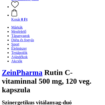
Kosár
0 Ft
Márkák
Megfelelő
Tápanyagok
Diéta és fogyás
Sport
Élelmiszer
Testápolók
Ajándékok
Akciók
ZeinPharma
Rutin C-
vitaminnal 500 mg, 120 veg.
kapszula
Szinergetikus vitálanyag-duó