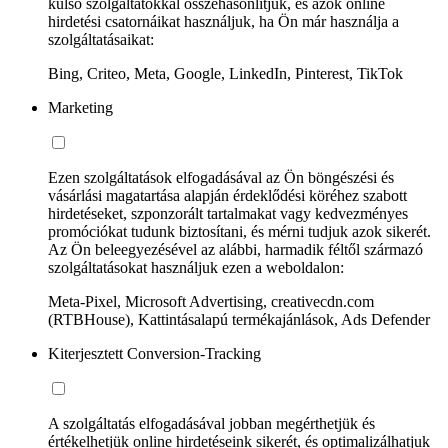
külső szolgáltatókkal összehasonlítjuk, és azok online
hirdetési csatornáikat használjuk, ha Ön már használja a
szolgáltatásaikat:
Bing, Criteo, Meta, Google, LinkedIn, Pinterest, TikTok
Marketing
Ezen szolgáltatások elfogadásával az Ön böngészési és
vásárlási magatartása alapján érdeklődési köréhez szabott
hirdetéseket, szponzorált tartalmakat vagy kedvezményes
promóciókat tudunk biztosítani, és mérni tudjuk azok sikerét.
Az Ön beleegyezésével az alábbi, harmadik féltől származó
szolgáltatásokat használjuk ezen a weboldalon:
Meta-Pixel, Microsoft Advertising, creativecdn.com
(RTBHouse), Kattintásalapú termékajánlások, Ads Defender
Kiterjesztett Conversion-Tracking
A szolgáltatás elfogadásával jobban megérthetjük és
értékelhetjük online hirdetéseink sikerét, és optimalizálhatjuk