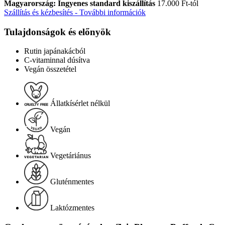
Magyarország: Ingyenes standard kiszállítás
17.000 Ft-tól
Szállítás és kézbesítés - További információk
Tulajdonságok és előnyök
Rutin japánakácból
C-vitaminnal dúsítva
Vegán összetétel
Állatkísérlet nélkül
Vegán
Vegetáriánus
Gluténmentes
Laktózmentes