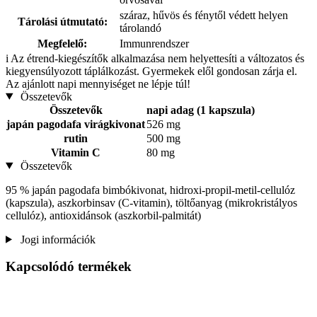
száraz, hűvös és fénytől védett helyen
Tárolási útmutató:
tárolandó
Megfelelő:
Immunrendszer
i
Az étrend-kiegészítők alkalmazása nem helyettesíti a változatos és
kiegyensúlyozott táplálkozást. Gyermekek elől gondosan zárja el.
Az ajánlott napi mennyiséget ne lépje túl!
Összetevők
Összetevők
napi adag (1 kapszula)
japán pagodafa virágkivonat
526 mg
rutin
500 mg
Vitamin C
80 mg
Összetevők
95 % japán pagodafa bimbókivonat, hidroxi-propil-metil-cellulóz
(kapszula), aszkorbinsav (C-vitamin), töltőanyag (mikrokristályos
cellulóz), antioxidánsok (aszkorbil-palmitát)
Jogi információk
Kapcsolódó termékek