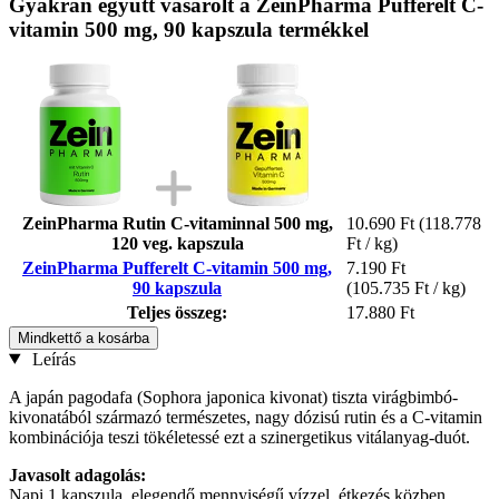
Gyakran együtt vásárolt a ZeinPharma Pufferelt C-
vitamin 500 mg, 90 kapszula termékkel
ZeinPharma Rutin C-vitaminnal 500 mg,
10.690 Ft
(118.778
120 veg. kapszula
Ft / kg)
ZeinPharma Pufferelt C-vitamin 500 mg,
7.190 Ft
90 kapszula
(105.735 Ft / kg)
Teljes összeg:
17.880 Ft
Mindkettő a kosárba
Leírás
A japán pagodafa (Sophora japonica kivonat) tiszta virágbimbó-
kivonatából származó természetes, nagy dózisú rutin és a C-vitamin
kombinációja teszi tökéletessé ezt a szinergetikus vitálanyag-duót.
Javasolt adagolás:
Napi 1 kapszula, elegendő mennyiségű vízzel, étkezés közben