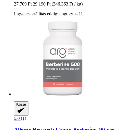
27.709 Ft
29.190 Ft
(346.363 Ft / kg)
Ingyenes szállítás eddig: augusztus 11.
Kosár
5.0 (1)
Allergy Research Group
Berberine, 90 veg.