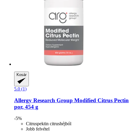
Kosár
5.0 (1)
Allergy Research Group
Modified Citrus Pectin
por, 454 g
-5%
Citruspektin citrushéjból
Jobb felvétel