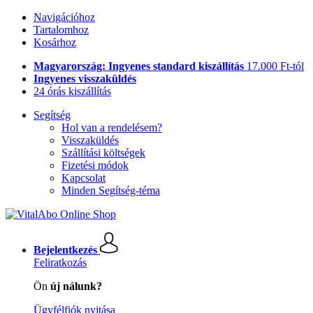
Navigációhoz
Tartalomhoz
Kosárhoz
Magyarország: Ingyenes standard kiszállítás
17.000 Ft-tól
Ingyenes visszaküldés
24 órás kiszállítás
Segítség
Hol van a rendelésem?
Visszaküldés
Szállítási költségek
Fizetési módok
Kapcsolat
Minden Segítség-téma
Bejelentkezés
Feliratkozás
Ön
új nálunk?
Ügyfélfiók nyitása