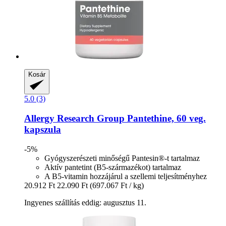
Kosár
5.0 (3)
Allergy Research Group
Pantethine, 60 veg.
kapszula
-5%
Gyógyszerészeti minőségű Pantesin®-t tartalmaz
Aktív pantetint (B5-származékot) tartalmaz
A B5-vitamin hozzájárul a szellemi teljesítményhez
20.912 Ft
22.090 Ft
(697.067 Ft / kg)
Ingyenes szállítás eddig: augusztus 11.