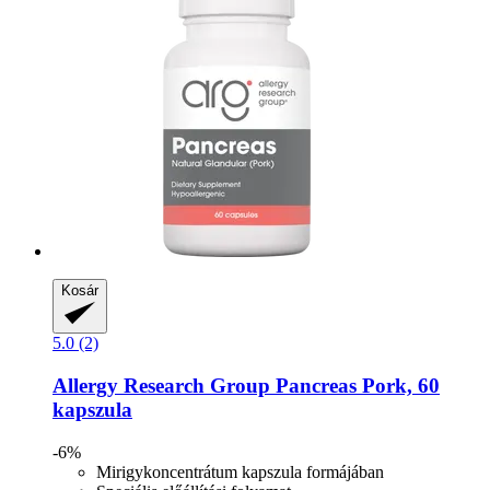
Kosár
5.0 (2)
Allergy Research Group
Pancreas Pork, 60
kapszula
-6%
Mirigykoncentrátum kapszula formájában