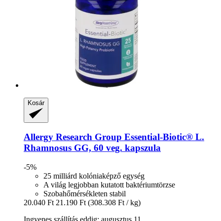
Kosár
Allergy Research Group
Essential-​Biotic® L.
Rhamnosus GG, 60 veg. kapszula
-5%
25 milliárd kolóniaképző egység
A világ legjobban kutatott baktériumtörzse
Szobahőmérsékleten stabil
20.040 Ft
21.190 Ft
(308.308 Ft / kg)
Ingyenes szállítás eddig: augusztus 11.