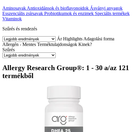
Aminosavak
Antioxidánsok és bioflavonoidok
Ásványi anyagok
Esszenciális zsírsavak
Probiotikumok és enzimek
Speciális termékek
Vitaminok
Szűrés és rendezés
Ár
Highlights
Adagolási forma
Allergén - Mentes
Terméktulajdonságok
Kinek?
Szűrés
Allergy Research Group®: 1 - 30 a/az 121
termékből