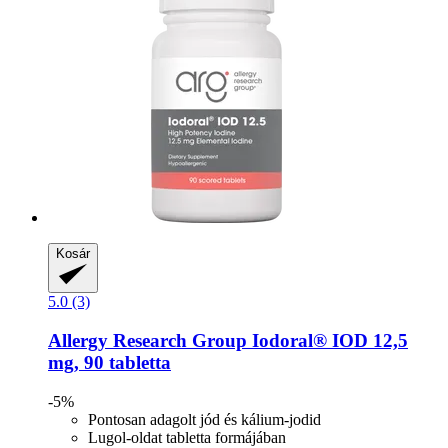
Kosár
5.0 (3)
Allergy Research Group
Iodoral® IOD 12,5
mg, 90 tabletta
-5%
Pontosan adagolt jód és kálium-jodid
Lugol-oldat tabletta formájában