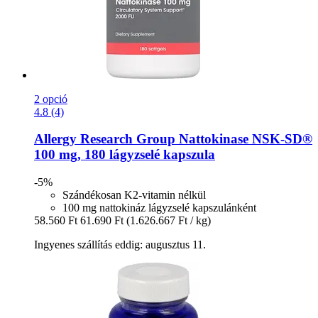
2 opció
4.8 (4)
Allergy Research Group
Nattokinase NSK-​SD®
100 mg, 180 lágyzselé kapszula
-5%
Szándékosan K2-vitamin nélkül
100 mg nattokináz lágyzselé kapszulánként
58.560 Ft
61.690 Ft
(1.626.667 Ft / kg)
Ingyenes szállítás eddig: augusztus 11.