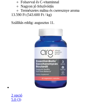
Folsavval és C-vitaminnal
Nagyon jó felszívódás
Természetes málna és cseresznye aroma
13.590 Ft
(543.600 Ft / kg)
Szállítás eddig: augusztus 11.
2 opció
5.0 (3)