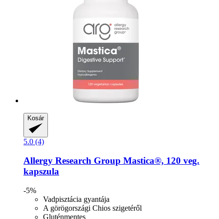
Kosár
5.0 (4)
Allergy Research Group
Mastica®, 120 veg.
kapszula
-5%
Vadpisztácia gyantája
A görögországi Chios szigetéről
Gluténmentes