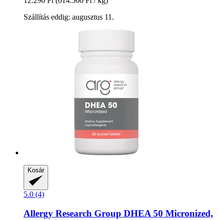
12.290 Ft
(614.500 Ft / kg)
Szállítás eddig: augusztus 11.
Kosár
5.0 (4)
Allergy Research Group
DHEA 50 Micronized,