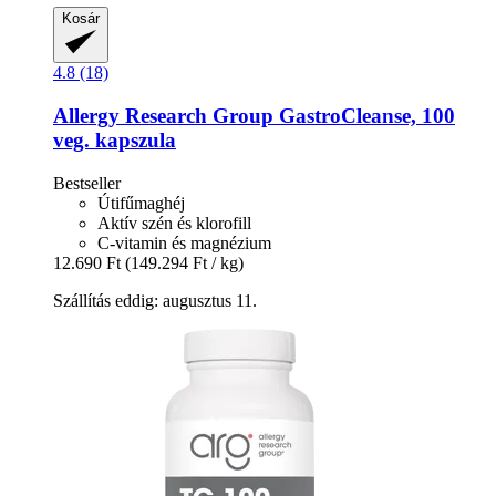
Kosár
4.8 (18)
Allergy Research Group
GastroCleanse, 100
veg. kapszula
Bestseller
Útifűmaghéj
Aktív szén és klorofill
C-vitamin és magnézium
12.690 Ft
(149.294 Ft / kg)
Szállítás eddig: augusztus 11.