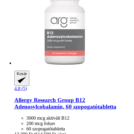
Kosár
4.8 (5)
Allergy Research Group
B12
Adenosylcobalamin, 60 szopogatótabletta
3000 mcg aktivált B12
200 mcg folsav
60 szopogatótabletta