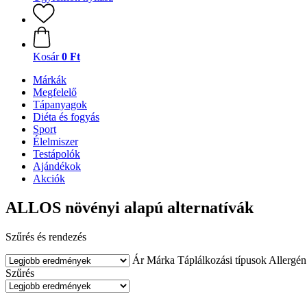
Kosár
0 Ft
Márkák
Megfelelő
Tápanyagok
Diéta és fogyás
Sport
Élelmiszer
Testápolók
Ajándékok
Akciók
ALLOS növényi alapú alternatívák
Szűrés és rendezés
Ár
Márka
Táplálkozási típusok
Allergén
Szűrés