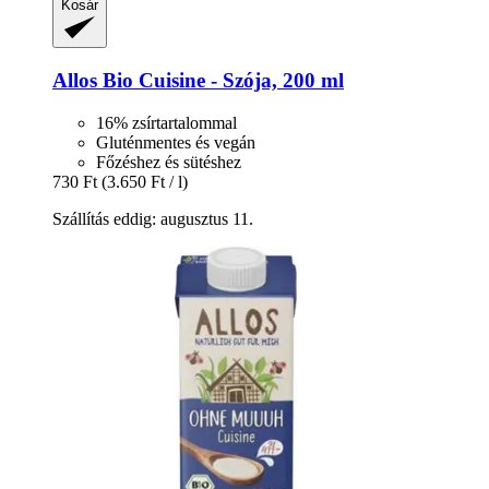
Kosár
Allos
Bio Cuisine -​ Szója, 200 ml
16% zsírtartalommal
Gluténmentes és vegán
Főzéshez és sütéshez
730 Ft
(3.650 Ft / l)
Szállítás eddig: augusztus 11.