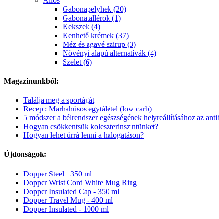
Allos
Gabonapelyhek (20)
Gabonatallérok (1)
Kekszek (4)
Kenhető krémek (37)
Méz és agavé szirup (3)
Növényi alapú alternatívák (4)
Szelet (6)
Magazinunkból:
Találja meg a sportágát
Recept: Marhahúsos egytálétel (low carb)
5 módszer a bélrendszer egészségének helyreállításához az ant
Hogyan csökkentsük koleszterinszintünket?
Hogyan lehet úrrá lenni a halogatáson?
Újdonságok:
Dopper Steel - 350 ml
Dopper Wrist Cord White Mug Ring
Dopper Insulated Cap - 350 ml
Dopper Travel Mug - 400 ml
Dopper Insulated - 1000 ml