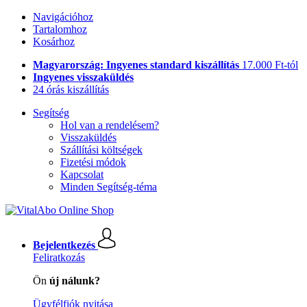
Navigációhoz
Tartalomhoz
Kosárhoz
Magyarország: Ingyenes standard kiszállítás
17.000 Ft-tól
Ingyenes visszaküldés
24 órás kiszállítás
Segítség
Hol van a rendelésem?
Visszaküldés
Szállítási költségek
Fizetési módok
Kapcsolat
Minden Segítség-téma
Bejelentkezés
Feliratkozás
Ön
új nálunk?
Ügyfélfiók nyitása