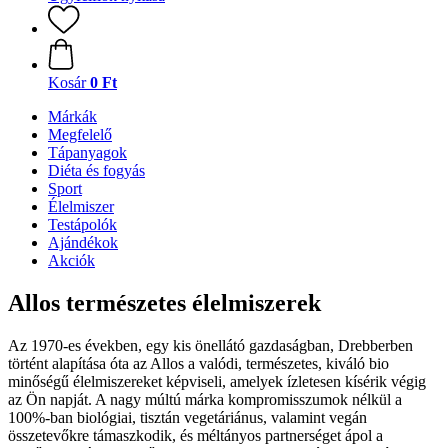
Kosár
0 Ft
Márkák
Megfelelő
Tápanyagok
Diéta és fogyás
Sport
Élelmiszer
Testápolók
Ajándékok
Akciók
Allos természetes élelmiszerek
Az 1970-es években, egy kis önellátó gazdaságban, Drebberben
történt alapítása óta az Allos a valódi, természetes, kiváló bio
minőségű élelmiszereket képviseli, amelyek ízletesen kísérik végig
az Ön napját. A nagy múltú márka kompromisszumok nélkül a
100%-ban biológiai, tisztán vegetáriánus, valamint vegán
összetevőkre támaszkodik, és méltányos partnerséget ápol a