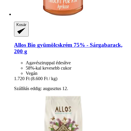
Kosár
Allos
Bio gyümölcskrém 75% -​ Sárgabarack,
200 g
Agavésziruppal édesítve
58%-kal kevesebb cukor
Vegán
1.720 Ft
(8.600 Ft / kg)
Szállítás eddig: augusztus 12.