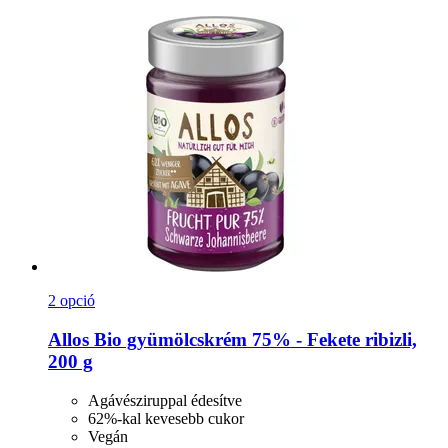
2 opció
Allos
Bio gyümölcskrém 75% -​ Fekete ribizli,
200 g
Agávésziruppal édesítve
62%-kal kevesebb cukor
Vegán