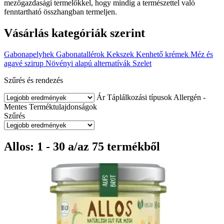
mezőgazdasági termelőkkel, hogy mindig a természettel való
fenntartható összhangban termeljen.
Vásárlás kategóriák szerint
Gabonapelyhek
Gabonatallérok
Kekszek
Kenhető krémek
Méz és
agavé szirup
Növényi alapú alternatívák
Szelet
Szűrés és rendezés
Ár
Táplálkozási típusok
Allergén -
Mentes
Terméktulajdonságok
Szűrés
Allos: 1 - 30 a/az 75 termékből