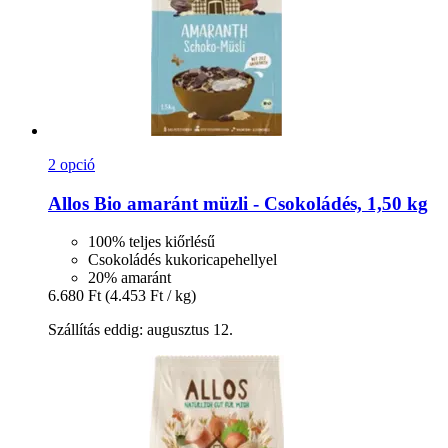
2 opció
Allos
Bio amaránt müzli -​ Csokoládés, 1,50 kg
100% teljes kiőrlésű
Csokoládés kukoricapehellyel
20% amaránt
6.680 Ft
(4.453 Ft / kg)
Szállítás eddig: augusztus 12.