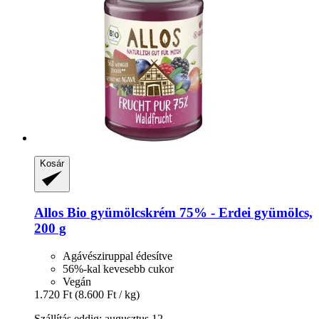
Kosár
Allos
Bio gyümölcskrém 75% -​ Erdei gyümölcs,
200 g
Agávésziruppal édesítve
56%-kal kevesebb cukor
Vegán
1.720 Ft
(8.600 Ft / kg)
Szállítás eddig: augusztus 12.