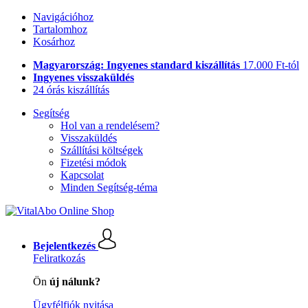
Navigációhoz
Tartalomhoz
Kosárhoz
Magyarország: Ingyenes standard kiszállítás
17.000 Ft-tól
Ingyenes visszaküldés
24 órás kiszállítás
Segítség
Hol van a rendelésem?
Visszaküldés
Szállítási költségek
Fizetési módok
Kapcsolat
Minden Segítség-téma
Bejelentkezés
Feliratkozás
Ön
új nálunk?
Ügyfélfiók nyitása