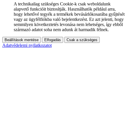
A technikailag szükséges Cookie-k csak weboldalunk
alapvető funkcióit biztosítják. Használhatók például arra,
hogy lehetővé tegyék a termékek bevásárlókosarába gyűjtését
vagy az ügyfélfiókba való bejelentkezést. Ez azt jelenti, hogy
semmilyen következtetés levonása nem lehetséges, így ebből
származó adatot soha nem adunk át harmadik félnek.
Beállítások mentése
Elfogadás
Csak a szükséges
Adatvédelemi nyilatkozatot