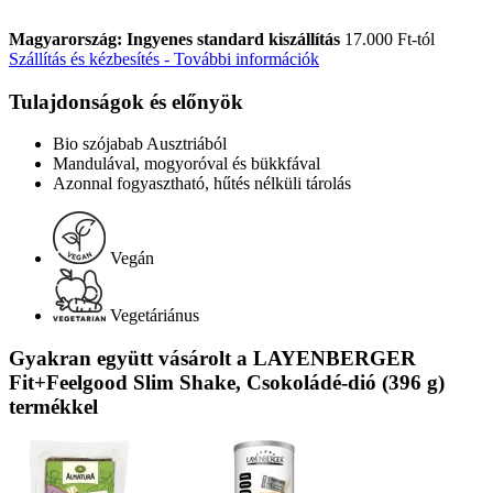
Magyarország: Ingyenes standard kiszállítás
17.000 Ft-tól
Szállítás és kézbesítés - További információk
Tulajdonságok és előnyök
Bio szójabab Ausztriából
Mandulával, mogyoróval és bükkfával
Azonnal fogyasztható, hűtés nélküli tárolás
Vegán
Vegetáriánus
Gyakran együtt vásárolt a LAYENBERGER
Fit+Feelgood Slim Shake, Csokoládé-dió (396 g)
termékkel