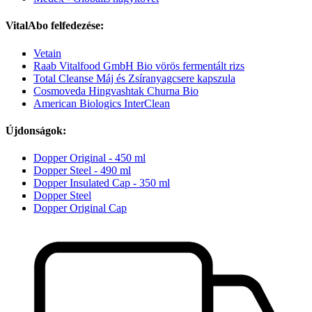
VitalAbo felfedezése:
Vetain
Raab Vitalfood GmbH Bio vörös fermentált rizs
Total Cleanse Máj és Zsíranyagcsere kapszula
Cosmoveda Hingvashtak Churna Bio
American Biologics InterClean
Újdonságok:
Dopper Original - 450 ml
Dopper Steel - 490 ml
Dopper Insulated Cap - 350 ml
Dopper Steel
Dopper Original Cap