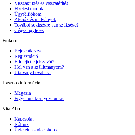
Visszaküldés és visszatérítés
Fizetési módok
Ügyfélfiókom
Akciók és utalványok
További segítségre van szüksége?
Céges ügyfelek
Fiókom
Bejelentkezés
Regisztráció
Elfelejtette jelszavát?
Hol van a szállítmányom?
Utalvány beváltása
Hasznos információk
Magazin
Figyelünk környezetünkre
VitalAbo
Kapcsolat
Rólunk
Üzleteink - nice shops