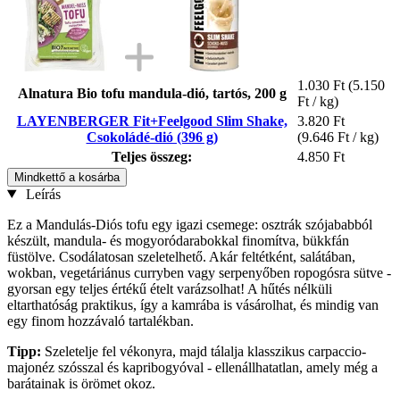
1.030 Ft
(5.150
Alnatura Bio tofu mandula-dió, tartós, 200 g
Ft / kg)
LAYENBERGER Fit+Feelgood Slim Shake,
3.820 Ft
Csokoládé-dió (396 g)
(9.646 Ft / kg)
Teljes összeg:
4.850 Ft
Mindkettő a kosárba
Leírás
Ez a Mandulás-Diós tofu egy igazi csemege: osztrák szójababból
készült, mandula- és mogyoródarabokkal finomítva, bükkfán
füstölve. Csodálatosan szeletelhető. Akár feltétként, salátában,
wokban, vegetáriánus curryben vagy serpenyőben ropogósra sütve -
gyorsan egy teljes értékű ételt varázsolhat! A hűtés nélküli
eltarthatóság praktikus, így a kamrába is vásárolhat, és mindig van
egy finom hozzávaló tartalékban.
Tipp:
Szeletelje fel vékonyra, majd tálalja klasszikus carpaccio-
majonéz szósszal és kapribogyóval - ellenállhatatlan, amely még a
barátainak is örömet okoz.