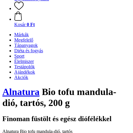
Kosár
0 Ft
Márkák
Megfelelő
Tápanyagok
Diéta és fogyás
Sport
Élelmiszer
Testápolók
Ajándékok
Akciók
Alnatura
Bio tofu mandula-
dió, tartós, 200 g
Finoman füstölt és egész diófélékkel
Alnatura Bio tofu mandula-dió, tartós