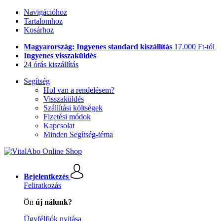
Navigációhoz
Tartalomhoz
Kosárhoz
Magyarország: Ingyenes standard kiszállítás
17.000 Ft-tól
Ingyenes visszaküldés
24 órás kiszállítás
Segítség
Hol van a rendelésem?
Visszaküldés
Szállítási költségek
Fizetési módok
Kapcsolat
Minden Segítség-téma
Bejelentkezés
Feliratkozás
Ön
új nálunk?
Ügyfélfiók nyitása