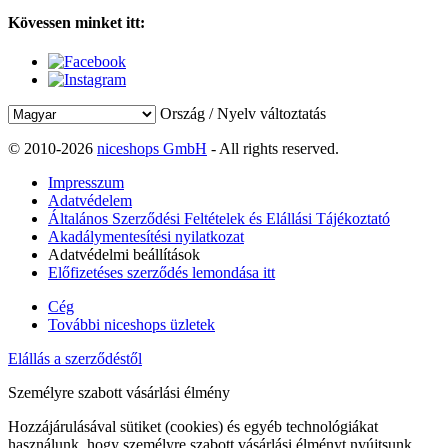
Kövessen minket itt:
Ország / Nyelv változtatás
© 2010-2026
niceshops GmbH
- All rights reserved.
Impresszum
Adatvédelem
Általános Szerződési Feltételek és Elállási Tájékoztató
Akadálymentesítési nyilatkozat
Adatvédelmi beállítások
Előfizetéses szerződés lemondása itt
Cég
További niceshops üzletek
Elállás a szerződéstől
Személyre szabott vásárlási élmény
Hozzájárulásával sütiket (cookies) és egyéb technológiákat
használunk, hogy személyre szabott vásárlási élményt nyújtsunk