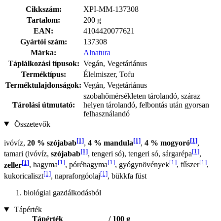
Cikkszám:
XPI-MM-137308
Tartalom:
200 g
EAN:
4104420077621
Gyártói szám:
137308
Márka:
Alnatura
Táplálkozási típusok:
Vegán, Vegetáriánus
Terméktípus:
Élelmiszer, Tofu
Terméktulajdonságok:
Vegán, Vegetáriánus
szobahőmérsékleten tárolandó, száraz
Tárolási útmutató:
helyen tárolandó, felbontás után gyorsan
felhasználandó
Összetevők
[1]
[1]
[1]
ivóvíz,
20 % szójabab
,
4 % mandula
,
4 % mogyoró
,
[1]
[1]
tamari (ivóvíz,
szójabab
, tengeri só), tengeri só, sárgarépa
,
[1]
[1]
[1]
[1]
[1]
zeller
, hagyma
, póréhagyma
, gyógynövények
, fűszer
,
[1]
[1]
kukoricaliszt
, napraforgóolaj
, bükkfa füst
biológiai gazdálkodásból
Tápérték
Tápérték
/ 100 g