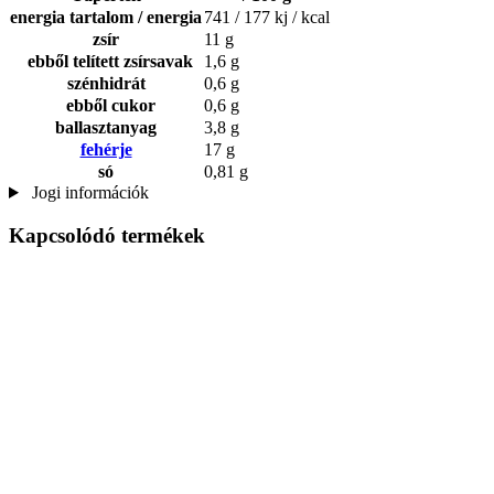
energia tartalom / energia
741 / 177 kj / kcal
zsír
11 g
ebből telített zsírsavak
1,6 g
szénhidrát
0,6 g
ebből cukor
0,6 g
ballasztanyag
3,8 g
fehérje
17 g
só
0,81 g
Jogi információk
Kapcsolódó termékek