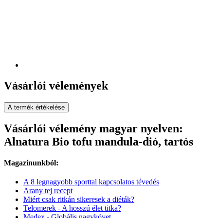
Vásárlói vélemények
A termék értékelése
Vásárlói vélemény magyar nyelven:
Alnatura Bio tofu mandula-dió, tartós
Magazinunkból:
A 8 legnagyobb sporttal kapcsolatos tévedés
Arany tej recept
Miért csak ritkán sikeresek a diéták?
Telomerek - A hosszú élet titka?
Medex - Globális nagykövet