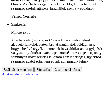
Önnek. Az Ön beleegyezésével az alábbi, harmadik féltől
származó szolgáltatásokat használjuk ezen a weboldalon:
Vimeo, YouTube
Szükséges
Mindig aktív
A technikailag szükséges Cookie-k csak weboldalunk
alapvető funkcióit biztosítják. Használhatók például arra,
hogy lehetővé tegyék a termékek bevásárlókosarába gyűjtését
vagy az ügyfélfiókba való bejelentkezést. Ez azt jelenti, hogy
semmilyen következtetés levonása nem lehetséges, így ebből
származó adatot soha nem adunk át harmadik félnek.
Beállítások mentése
Elfogadás
Csak a szükséges
Adatvédelemi nyilatkozatot