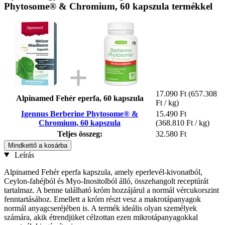
Phytosome® & Chromium, 60 kapszula termékkel
17.090 Ft
(657.308
Alpinamed Fehér eperfa, 60 kapszula
Ft / kg)
Igennus Berberine Phytosome® &
15.490 Ft
Chromium, 60 kapszula
(368.810 Ft / kg)
Teljes összeg:
32.580 Ft
Mindkettő a kosárba
Leírás
Alpinamed Fehér eperfa kapszula, amely eperlevél-kivonatból,
Ceylon-fahéjból és Myo-Inositolból álló, összehangolt receptúrát
tartalmaz. A benne található króm hozzájárul a normál vércukorszint
fenntartásához. Emellett a króm részt vesz a makrotápanyagok
normál anyagcseréjében is. A termék ideális olyan személyek
számára, akik étrendjüket célzottan ezen mikrotápanyagokkal