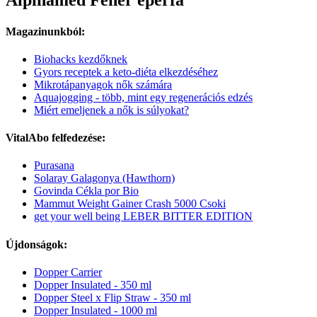
Alpinamed Fehér eperfa
Magazinunkból:
Biohacks kezdőknek
Gyors receptek a keto-diéta elkezdéséhez
Mikrotápanyagok nők számára
Aquajogging - több, mint egy regenerációs edzés
Miért emeljenek a nők is súlyokat?
VitalAbo felfedezése:
Purasana
Solaray Galagonya (Hawthorn)
Govinda Cékla por Bio
Mammut Weight Gainer Crash 5000 Csoki
get your well being LEBER BITTER EDITION
Újdonságok:
Dopper Carrier
Dopper Insulated - 350 ml
Dopper Steel x Flip Straw - 350 ml
Dopper Insulated - 1000 ml