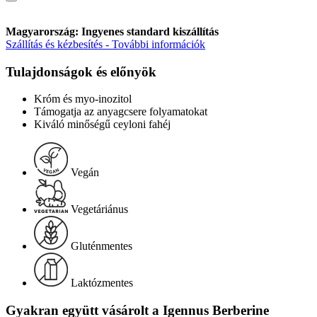
Magyarország: Ingyenes standard kiszállítás
Szállítás és kézbesítés - További információk
Tulajdonságok és előnyök
Króm és myo-inozitol
Támogatja az anyagcsere folyamatokat
Kiváló minőségű ceyloni fahéj
Vegán
Vegetáriánus
Gluténmentes
Laktózmentes
Gyakran együtt vásárolt a Igennus Berberine