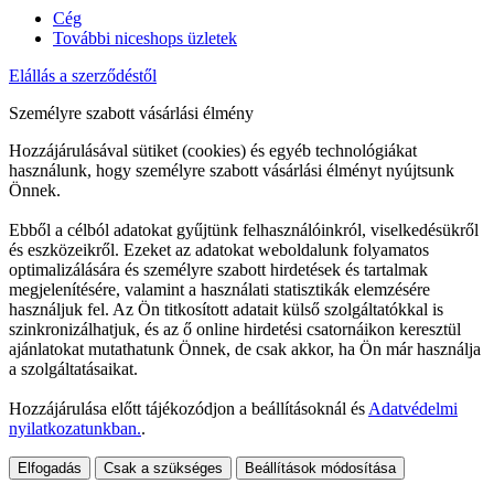
Cég
További niceshops üzletek
Elállás a szerződéstől
Személyre szabott vásárlási élmény
Hozzájárulásával sütiket (cookies) és egyéb technológiákat
használunk, hogy személyre szabott vásárlási élményt nyújtsunk
Önnek.
Ebből a célból adatokat gyűjtünk felhasználóinkról, viselkedésükről
és eszközeikről. Ezeket az adatokat weboldalunk folyamatos
optimalizálására és személyre szabott hirdetések és tartalmak
megjelenítésére, valamint a használati statisztikák elemzésére
használjuk fel. Az Ön titkosított adatait külső szolgáltatókkal is
szinkronizálhatjuk, és az ő online hirdetési csatornáikon keresztül
ajánlatokat mutathatunk Önnek, de csak akkor, ha Ön már használja
a szolgáltatásaikat.
Hozzájárulása előtt tájékozódjon a beállításoknál és
Adatvédelmi
nyilatkozatunkban.
.
Elfogadás
Csak a szükséges
Beállítások módosítása