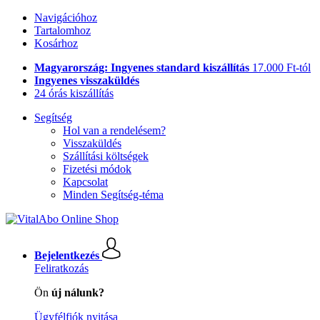
Navigációhoz
Tartalomhoz
Kosárhoz
Magyarország: Ingyenes standard kiszállítás
17.000 Ft-tól
Ingyenes visszaküldés
24 órás kiszállítás
Segítség
Hol van a rendelésem?
Visszaküldés
Szállítási költségek
Fizetési módok
Kapcsolat
Minden Segítség-téma
Bejelentkezés
Feliratkozás
Ön
új nálunk?
Ügyfélfiók nyitása