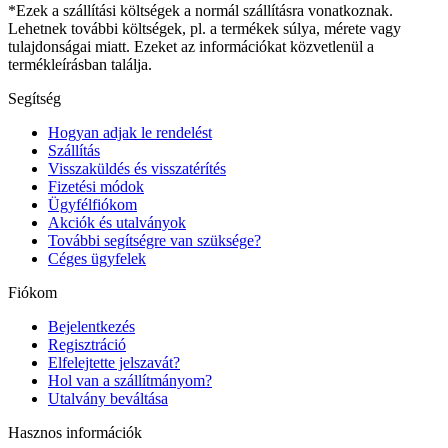
*Ezek a szállítási költségek a normál szállításra vonatkoznak.
Lehetnek további költségek, pl. a termékek súlya, mérete vagy
tulajdonságai miatt. Ezeket az információkat közvetlenül a
termékleírásban találja.
Segítség
Hogyan adjak le rendelést
Szállítás
Visszaküldés és visszatérítés
Fizetési módok
Ügyfélfiókom
Akciók és utalványok
További segítségre van szüksége?
Céges ügyfelek
Fiókom
Bejelentkezés
Regisztráció
Elfelejtette jelszavát?
Hol van a szállítmányom?
Utalvány beváltása
Hasznos információk