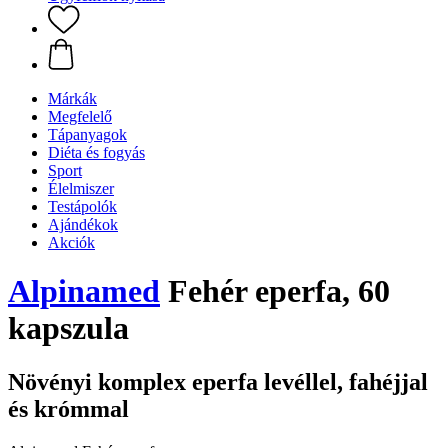
Márkák
Megfelelő
Tápanyagok
Diéta és fogyás
Sport
Élelmiszer
Testápolók
Ajándékok
Akciók
Alpinamed
Fehér eperfa, 60
kapszula
Növényi komplex eperfa levéllel, fahéjjal
és krómmal