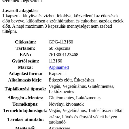
szeretnék kiegészíteni.
Javasolt adagolás:
1 kapszula kinyitva és vízben feloldva, közvetlenül az étkezések
előtt bevéve, különösen a szénhidrátban és cukorban gazdag ételek
előtt. A napi maximum 3 kapszulás mennyiséget nem szabad
túllépni.
Cikkszám:
GPG-113160
Tartalom:
60 kapszula
EAN:
7613001123468
Gyártói szám:
113160
Márka:
Alpinamed
Adagolási forma:
Kapszula
Alkalmazás ideje:
Étkezés előtt, Étkezéshez
Vegán, Vegetáriánus, Gluténmentes,
Táplálkozási típusok:
Laktózmentes
Allergén - Mentes:
Gluténmentes, Laktózmentes
Terméktípus:
Növényi kivonatok
Terméktulajdonságok:
Vegán, Vegetáriánus, Tartósítószer nélkül
száraz, hűvös és fénytől védett helyen
Tárolási útmutató:
tárolandó
Megfelelő:
Anyagcsere