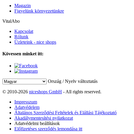
Magazin
Figyelünk környezetünkre
VitalAbo
Kapcsolat
Rólunk
Üzleteink - nice shops
Kövessen minket itt:
Ország / Nyelv változtatás
© 2010-2026
niceshops GmbH
- All rights reserved.
Impresszum
Adatvédelem
Általános Szerződési Feltételek és Elállási Tájékoztató
Akadálymentesítési nyilatkozat
Adatvédelmi beállítások
Előfizetéses szerződés lemondása itt