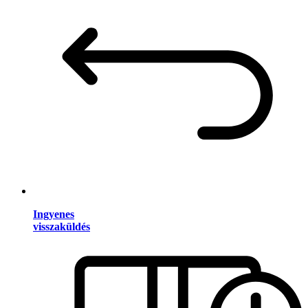
Ingyenes
visszaküldés