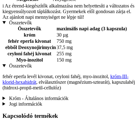
i
Az étrend-kiegészítők alkalmazása nem helyettesíti a változatos és
kiegyensúlyozott táplálkozást. Gyermekek elől gondosan zárja el.
Az ajánlott napi mennyiséget ne lépje túl!
Összetevők
Összetevők
maximális napi adag (3 kapszula)
króm
30 µg
fehér eperfa kivonat
750 mg
ebből Deoxynojirimycin
37,5 mg
ceyloni fahéj kivonat
255 mg
Myo-inozitol
150 mg
Összetevők
fehér eperfa levél kivonat, ceyloni fahéj, myo-inozitol,
króm-III-
klorid-hexahidrát
, elválasztószer (magnézium-sztearát), kapszulahéj
(hidroxi-propil-metil-cellulóz)
Króm - Általános információk
Jogi információk
Kapcsolódó termékek