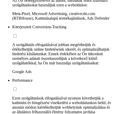
Az Ön beleegyezésével az alábbi, harmadik féltől származó
szolgáltatásokat használjuk ezen a weboldalon:
Meta-Pixel, Microsoft Advertising, creativecdn.com
(RTBHouse), Kattintásalapú termékajánlások, Ads Defender
Kiterjesztett Conversion-Tracking
A szolgáltatás elfogadásával jobban megérthetjük és
értékelhetjük online hirdetéseink sikerét, és optimalizálhatjuk
hirdetési kínálatunkat. Ennek érdekében az Ön titkosított
személyes adatait összehasonlítjuk a következő külső
szolgáltatókkal, ha Ön már használja szolgáltatásaikat:
Google Ads
Performance
Ezen szolgáltatások elfogadásával nyomon követhetjük a
kattintási és böngészési viselkedést a weboldalunkon belül, és
anonim módon kiértékelhetjük webhelyünk optimalizálása és
az általános felhasználói élmény folyamatos javítása