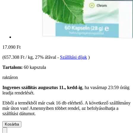
17.090 Ft
(
657.308 Ft / kg
, 27% áfával
-
Szállítási díjak
)
Tartalom:
60 kapszula
raktáron
Ingyenes szállítás augusztus 11., kedd-ig
, ha
vasárnap 23:59 óráig
leadja rendelését.
Ebből a termékből már csak 16 db elérhető. A következő szállítmány
már úton van! Amennyiben többet rendel, az befolyásolhatja a
szállítási dátumot.
Kosárba