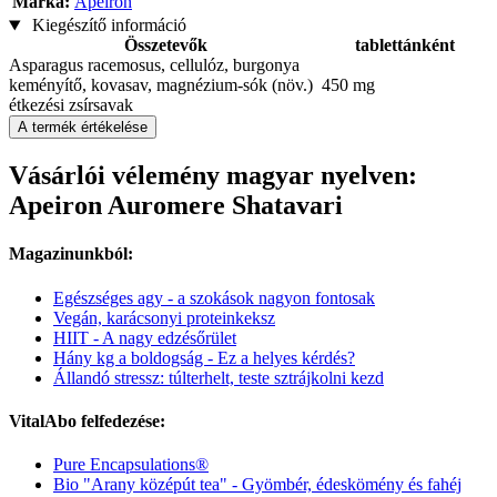
Márka:
Apeiron
Kiegészítő információ
Összetevők
tablettánként
Asparagus racemosus, cellulóz, burgonya
keményítő, kovasav, magnézium-sók (növ.)
450 mg
étkezési zsírsavak
A termék értékelése
Vásárlói vélemény magyar nyelven:
Apeiron Auromere Shatavari
Magazinunkból:
Egészséges agy - a szokások nagyon fontosak
Vegán, karácsonyi proteinkeksz
HIIT - A nagy edzésőrület
Hány kg a boldogság - Ez a helyes kérdés?
Állandó stressz: túlterhelt, teste sztrájkolni kezd
VitalAbo felfedezése:
Pure Encapsulations®
Bio "Arany középút tea" - Gyömbér, édeskömény és fahéj