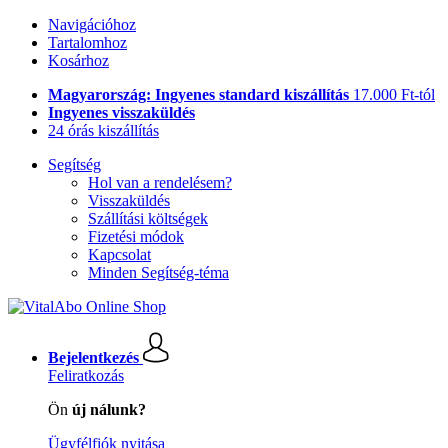
Navigációhoz
Tartalomhoz
Kosárhoz
Magyarország: Ingyenes standard kiszállítás
17.000 Ft-tól
Ingyenes visszaküldés
24 órás kiszállítás
Segítség
Hol van a rendelésem?
Visszaküldés
Szállítási költségek
Fizetési módok
Kapcsolat
Minden Segítség-téma
Bejelentkezés
Feliratkozás
Ön
új nálunk?
Ügyfélfiók nyitása