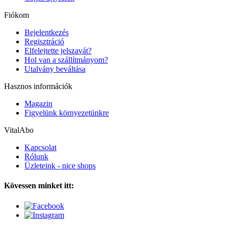
Fiókom
Bejelentkezés
Regisztráció
Elfelejtette jelszavát?
Hol van a szállítmányom?
Utalvány beváltása
Hasznos információk
Magazin
Figyelünk környezetünkre
VitalAbo
Kapcsolat
Rólunk
Üzleteink - nice shops
Kövessen minket itt: