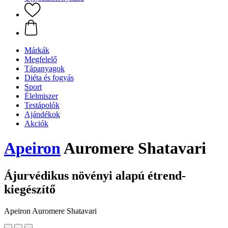
Márkák
Megfelelő
Tápanyagok
Diéta és fogyás
Sport
Élelmiszer
Testápolók
Ajándékok
Akciók
Apeiron
Auromere Shatavari
Ájurvédikus növényi alapú étrend-
kiegészítő
Apeiron Auromere Shatavari