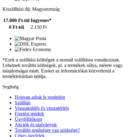
Kiszállítási díj: Magyarország
17.000 Ft-tól
Ingyenes*
0 Ft-tól
2.150 Ft
*Ezek a szállítási költségek a normál szállításra vonatkoznak.
Lehetnek további költségek, pl. a termékek súlya, mérete vagy
tulajdonságai miatt. Ezeket az információkat közvetlenül a
termékleírásban találja.
Segítség
Hogyan adjak le rendelést
Szállítás
Visszaküldés és visszatérítés
Fizetési módok
Ügyfélfiókom
Akciók és utalványok
További segítségre van szüksége?
Céges ügyfelek