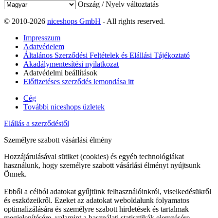
Ország / Nyelv változtatás
© 2010-2026
niceshops GmbH
- All rights reserved.
Impresszum
Adatvédelem
Általános Szerződési Feltételek és Elállási Tájékoztató
Akadálymentesítési nyilatkozat
Adatvédelmi beállítások
Előfizetéses szerződés lemondása itt
Cég
További niceshops üzletek
Elállás a szerződéstől
Személyre szabott vásárlási élmény
Hozzájárulásával sütiket (cookies) és egyéb technológiákat
használunk, hogy személyre szabott vásárlási élményt nyújtsunk
Önnek.
Ebből a célból adatokat gyűjtünk felhasználóinkról, viselkedésükről
és eszközeikről. Ezeket az adatokat weboldalunk folyamatos
optimalizálására és személyre szabott hirdetések és tartalmak
megjelenítésére, valamint a használati statisztikák elemzésére