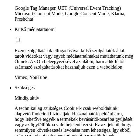
Google Tag Manager, UET (Universal Event Tracking)
Microsoft Consent Mode, Google Consent Mode, Klarna,
Freshchat
Külső médiatartalom
Ezen szolgáltatások elfogadásával külső szolgáltatók által
tárolt videókat vagy egyéb médiatartalmakat mutathatunk meg
Önnek. Az Ön beleegyezésével az alábbi, harmadik féltől
származó szolgáltatásokat használjuk ezen a weboldalon:
Vimeo, YouTube
Szükséges
Mindig aktív
A technikailag szükséges Cookie-k csak weboldalunk
alapvető funkcióit biztosítják. Használhatók például arra,
hogy lehetővé tegyék a termékek bevásárlókosarába gyűjtését
vagy az ügyfélfiókba való bejelentkezést. Ez azt jelenti, hogy
semmilyen következtetés levonása nem lehetséges, így ebből
származó adatot soha nem adunk át harmadik félnek.