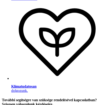
Klímatudatosan
dolgozunk.
További segítségre van szüksége rendelésével kapcsolatban?
Szívesen válaszolunk kérdéseire.