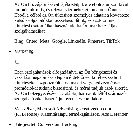
Az Ön hozzájárulásával tájékoztatjuk a weboldalunkon kívüli
promóciókról is, és releváns termékeket mutatunk Önnek.
Ebből a célból az Ön titkosított személyes adatait a következő
külső szolgáltatókkal összehasonlítjuk, és azok online
hirdetési csatornáikat használjuk, ha Ön már használja a
szolgáltatásaikat:
Bing, Criteo, Meta, Google, LinkedIn, Pinterest, TikTok
Marketing
Ezen szolgáltatások elfogadásával az Ön böngészési és
vásárlási magatartása alapján érdeklődési köréhez szabott
hirdetéseket, szponzorált tartalmakat vagy kedvezményes
promóciókat tudunk biztosítani, és mérni tudjuk azok sikerét.
Az Ön beleegyezésével az alábbi, harmadik féltől származó
szolgáltatásokat használjuk ezen a weboldalon:
Meta-Pixel, Microsoft Advertising, creativecdn.com
(RTBHouse), Kattintásalapú termékajánlások, Ads Defender
Kiterjesztett Conversion-Tracking