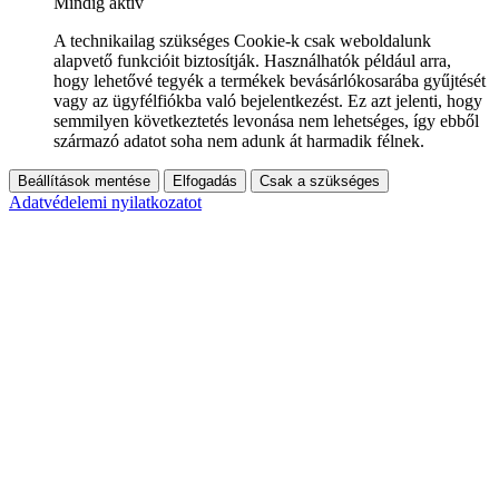
Mindig aktív
A technikailag szükséges Cookie-k csak weboldalunk
alapvető funkcióit biztosítják. Használhatók például arra,
hogy lehetővé tegyék a termékek bevásárlókosarába gyűjtését
vagy az ügyfélfiókba való bejelentkezést. Ez azt jelenti, hogy
semmilyen következtetés levonása nem lehetséges, így ebből
származó adatot soha nem adunk át harmadik félnek.
Beállítások mentése
Elfogadás
Csak a szükséges
Adatvédelemi nyilatkozatot