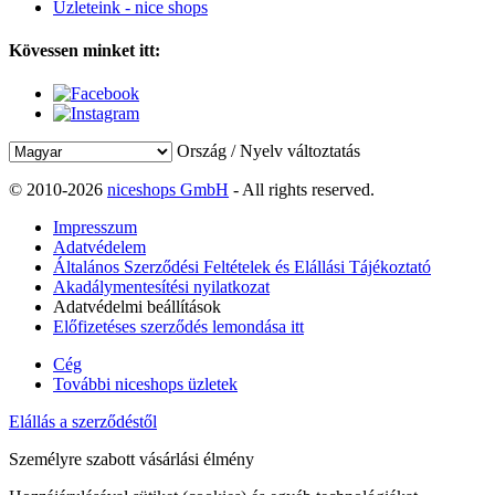
Üzleteink - nice shops
Kövessen minket itt:
Ország / Nyelv változtatás
© 2010-2026
niceshops GmbH
- All rights reserved.
Impresszum
Adatvédelem
Általános Szerződési Feltételek és Elállási Tájékoztató
Akadálymentesítési nyilatkozat
Adatvédelmi beállítások
Előfizetéses szerződés lemondása itt
Cég
További niceshops üzletek
Elállás a szerződéstől
Személyre szabott vásárlási élmény