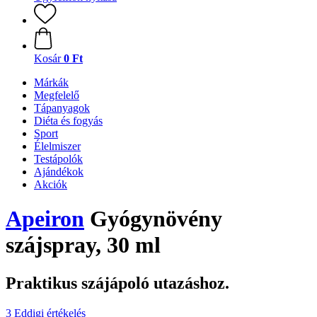
Kosár
0 Ft
Márkák
Megfelelő
Tápanyagok
Diéta és fogyás
Sport
Élelmiszer
Testápolók
Ajándékok
Akciók
Apeiron
Gyógynövény
szájspray, 30 ml
Praktikus szájápoló utazáshoz.
3 Eddigi értékelés