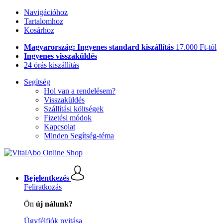
Navigációhoz
Tartalomhoz
Kosárhoz
Magyarország: Ingyenes standard kiszállítás
17.000 Ft-tól
Ingyenes visszaküldés
24 órás kiszállítás
Segítség
Hol van a rendelésem?
Visszaküldés
Szállítási költségek
Fizetési módok
Kapcsolat
Minden Segítség-téma
Bejelentkezés
Feliratkozás
Ön
új nálunk?
Ügyfélfiók nyitása