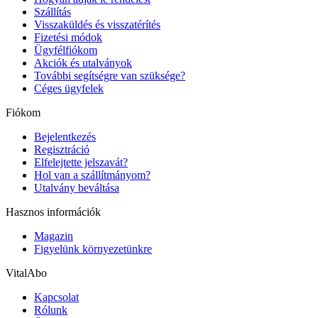
Szállítás
Visszaküldés és visszatérítés
Fizetési módok
Ügyfélfiókom
Akciók és utalványok
További segítségre van szüksége?
Céges ügyfelek
Fiókom
Bejelentkezés
Regisztráció
Elfelejtette jelszavát?
Hol van a szállítmányom?
Utalvány beváltása
Hasznos információk
Magazin
Figyelünk környezetünkre
VitalAbo
Kapcsolat
Rólunk