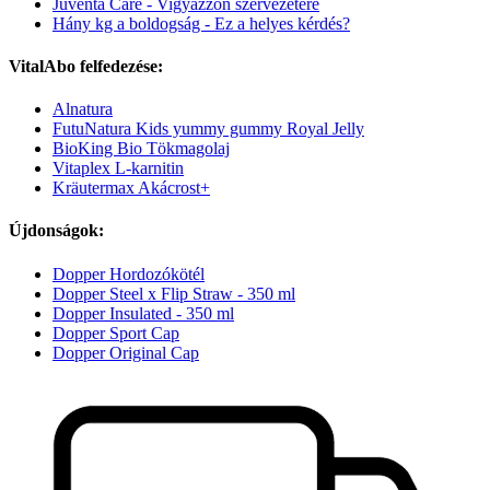
Juventa Care - Vigyázzon szervezetére
Hány kg a boldogság - Ez a helyes kérdés?
VitalAbo felfedezése:
Alnatura
FutuNatura Kids yummy gummy Royal Jelly
BioKing Bio Tökmagolaj
Vitaplex L-karnitin
Kräutermax Akácrost+
Újdonságok:
Dopper Hordozókötél
Dopper Steel x Flip Straw - 350 ml
Dopper Insulated - 350 ml
Dopper Sport Cap
Dopper Original Cap