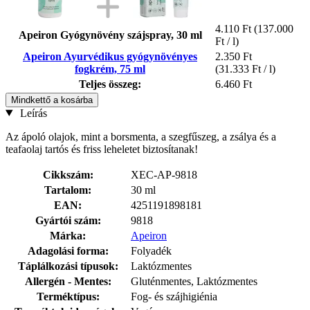
4.110 Ft
(137.000
Apeiron Gyógynövény szájspray, 30 ml
Ft / l)
Apeiron Ayurvédikus gyógynövényes
2.350 Ft
fogkrém, 75 ml
(31.333 Ft / l)
Teljes összeg:
6.460 Ft
Mindkettő a kosárba
Leírás
Az ápoló olajok, mint a borsmenta, a szegfűszeg, a zsálya és a
teafaolaj tartós és friss leheletet biztosítanak!
Cikkszám:
XEC-AP-9818
Tartalom:
30 ml
EAN:
4251191898181
Gyártói szám:
9818
Márka:
Apeiron
Adagolási forma:
Folyadék
Táplálkozási típusok:
Laktózmentes
Allergén - Mentes:
Gluténmentes, Laktózmentes
Terméktípus:
Fog- és szájhigiénia