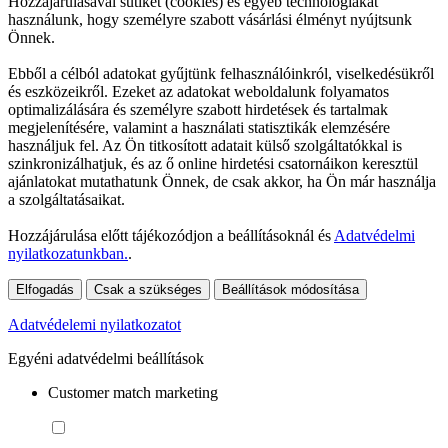
Hozzájárulásával sütiket (cookies) és egyéb technológiákat
használunk, hogy személyre szabott vásárlási élményt nyújtsunk
Önnek.
Ebből a célból adatokat gyűjtünk felhasználóinkról, viselkedésükről
és eszközeikről. Ezeket az adatokat weboldalunk folyamatos
optimalizálására és személyre szabott hirdetések és tartalmak
megjelenítésére, valamint a használati statisztikák elemzésére
használjuk fel. Az Ön titkosított adatait külső szolgáltatókkal is
szinkronizálhatjuk, és az ő online hirdetési csatornáikon keresztül
ajánlatokat mutathatunk Önnek, de csak akkor, ha Ön már használja
a szolgáltatásaikat.
Hozzájárulása előtt tájékozódjon a beállításoknál és
Adatvédelmi
nyilatkozatunkban.
.
Elfogadás
Csak a szükséges
Beállítások módosítása
Adatvédelemi nyilatkozatot
Egyéni adatvédelmi beállítások
Customer match marketing