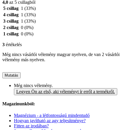
4,0
az 5 csillagból
5 csillag
1
(33%)
4 csillag
1
(33%)
3 csillag
1
(33%)
2 csillag
0
(0%)
1 csillag
0
(0%)
3
értékelés
Még nincs vásárlói vélemény magyar nyelven, de van 2 vásárlói
vélemény más nyelven.
Mutatás
Még nincs vélemény.
Legyen Ön az első, aki véleményt ír erről a termékről.
Magazinunkból:
Magnézium - a létfontosságú mindentudó
Hogyan javítható az agy teljesítménye?
Fitten az irodában?