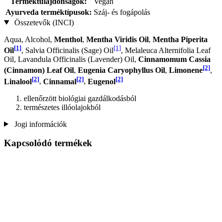
Terméktulajdonságok:
Vegán
Ayurveda terméktípusok:
Száj- és fogápolás
Összetevők (INCI)
Aqua, Alcohol,
Menthol
,
Mentha Viridis Oil
,
Mentha Piperita
[1]
[1]
Oil
, Salvia Officinalis (Sage) Oil
, Melaleuca Alternifolia Leaf
Oil, Lavandula Officinalis (Lavender) Oil,
Cinnamomum Cassia
[2]
(Cinnamon) Leaf Oil
,
Eugenia Caryophyllus Oil
,
Limonene
,
[2]
[2]
[2]
Linalool
,
Cinnamal
,
Eugenol
ellenőrzött biológiai gazdálkodásból
természetes illóolajokból
Jogi információk
Kapcsolódó termékek