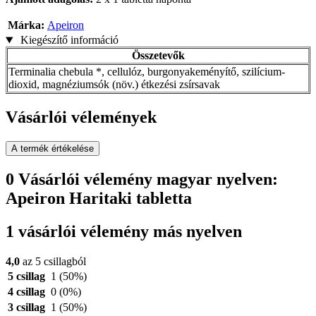
Márka:
Apeiron
Kiegészítő információ
Összetevők
Terminalia chebula *, cellulóz, burgonyakeményítő, szilícium-
dioxid, magnéziumsók (növ.) étkezési zsírsavak
Vásárlói vélemények
A termék értékelése
0 Vásárlói vélemény magyar nyelven:
Apeiron Haritaki tabletta
1 vásárlói vélemény más nyelven
4,0
az 5 csillagból
5 csillag
1
(50%)
4 csillag
0
(0%)
3 csillag
1
(50%)