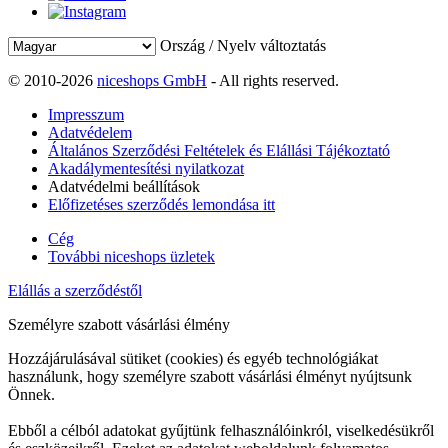
Ország / Nyelv változtatás
© 2010-2026
niceshops GmbH
- All rights reserved.
Impresszum
Adatvédelem
Általános Szerződési Feltételek és Elállási Tájékoztató
Akadálymentesítési nyilatkozat
Adatvédelmi beállítások
Előfizetéses szerződés lemondása itt
Cég
További niceshops üzletek
Elállás a szerződéstől
Személyre szabott vásárlási élmény
Hozzájárulásával sütiket (cookies) és egyéb technológiákat
használunk, hogy személyre szabott vásárlási élményt nyújtsunk
Önnek.
Ebből a célból adatokat gyűjtünk felhasználóinkról, viselkedésükről