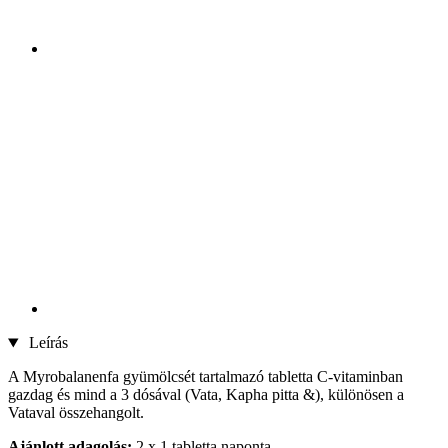
Leírás
A Myrobalanenfa gyümölcsét tartalmazó tabletta C-vitaminban
gazdag és mind a 3 dósával (Vata, Kapha pitta &), különösen a
Vataval összehangolt.
Ajánlott adagolás:
2 x 1 tabletta naponta