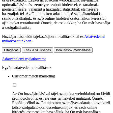
és eszközeikről. Ezeket az adatokat weboldalunk folyamatos
optimalizálására és személyre szabott hirdetések és tartalmak
megjelenítésére, valamint a használati statisztikák elemzésére
használjuk fel. Az Ön titkosított adatait külső szolgáltatókkal is
szinkronizálhatjuk, és az ő online hirdetési csatornáikon keresztül
ajánlatokat mutathatunk Önnek, de csak akkor, ha Ön már használja
a szolgáltatásaikat.
Hozzájárulása előtt tájékozódjon a beállításoknál és
Adatvédelmi
nyilatkozatunkban.
.
Elfogadás
Csak a szükséges
Beállítások módosítása
Adatvédelemi nyilatkozatot
Egyéni adatvédelmi beállítások
Customer match marketing
Az Ön hozzájárulásával tájékoztatjuk a weboldalunkon kívüli
promóciókról is, és releváns termékeket mutatunk Önnek.
Ebből a célból az Ön titkosított személyes adatait a következő
külső szolgáltatókkal összehasonlítjuk, és azok online
hirdetési csatornáikat használjuk, ha Ön már használja a