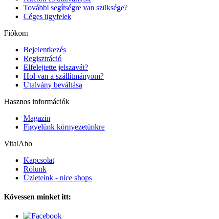
További segítségre van szüksége?
Céges ügyfelek
Fiókom
Bejelentkezés
Regisztráció
Elfelejtette jelszavát?
Hol van a szállítmányom?
Utalvány beváltása
Hasznos információk
Magazin
Figyelünk környezetünkre
VitalAbo
Kapcsolat
Rólunk
Üzleteink - nice shops
Kövessen minket itt: