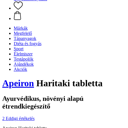
Márkák
Megfelelő
Tápanyagok
Diéta és fogyás
Sport
Élelmiszer
Testápolók
Ajándékok
Akciók
Apeiron
Haritaki tabletta
Ayurvédikus, növényi alapú
étrendkiegészítő
2 Eddigi értékelés