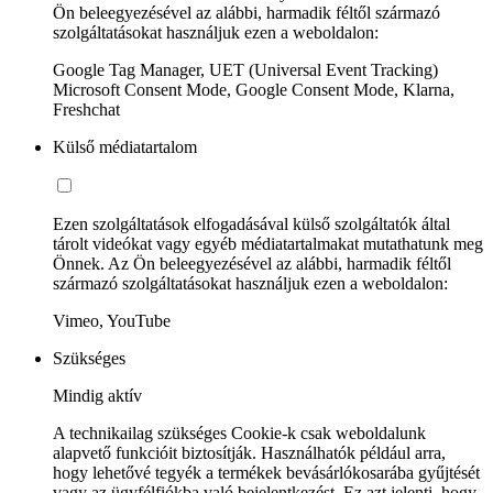
Ön beleegyezésével az alábbi, harmadik féltől származó
szolgáltatásokat használjuk ezen a weboldalon:
Google Tag Manager, UET (Universal Event Tracking)
Microsoft Consent Mode, Google Consent Mode, Klarna,
Freshchat
Külső médiatartalom
Ezen szolgáltatások elfogadásával külső szolgáltatók által
tárolt videókat vagy egyéb médiatartalmakat mutathatunk meg
Önnek. Az Ön beleegyezésével az alábbi, harmadik féltől
származó szolgáltatásokat használjuk ezen a weboldalon:
Vimeo, YouTube
Szükséges
Mindig aktív
A technikailag szükséges Cookie-k csak weboldalunk
alapvető funkcióit biztosítják. Használhatók például arra,
hogy lehetővé tegyék a termékek bevásárlókosarába gyűjtését
vagy az ügyfélfiókba való bejelentkezést. Ez azt jelenti, hogy