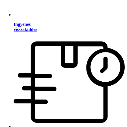
Ingyenes
visszaküldés