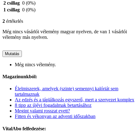
2 csillag
0
(0%)
1 csillag
0
(0%)
2
értékelés
Még nincs vásárlói vélemény magyar nyelven, de van 1 vásárlói
vélemény más nyelven.
Mutatás
Még nincs vélemény.
Magazinunkból:
Élelmiszerek, amelyek (szinte) semennyi kalóriát sem
tartalmaznak
Az edzés és a táplálkozás egyszerű, mert a szervezet komplex
8 tipp az újévi fogadalmak betartásához
Megint valami rosszat evett?
Fitten és vékonyan az adventi időszakban
VitalAbo felfedezése: