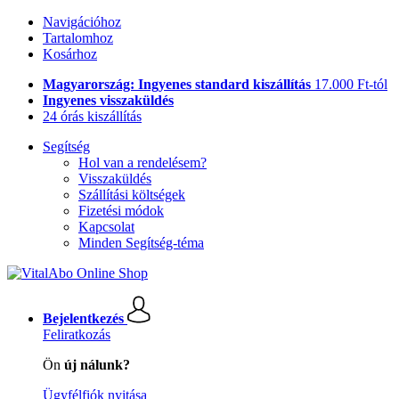
Navigációhoz
Tartalomhoz
Kosárhoz
Magyarország: Ingyenes standard kiszállítás
17.000 Ft-tól
Ingyenes visszaküldés
24 órás kiszállítás
Segítség
Hol van a rendelésem?
Visszaküldés
Szállítási költségek
Fizetési módok
Kapcsolat
Minden Segítség-téma
Bejelentkezés
Feliratkozás
Ön
új nálunk?
Ügyfélfiók nyitása