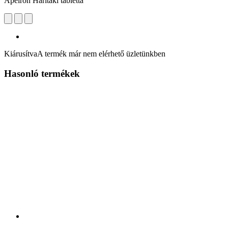
Apeiron Haritaki tabletta
Kiárusítva
A termék már nem elérhető üzletünkben
Hasonló termékek