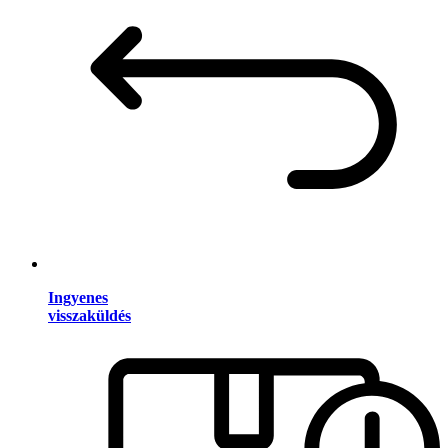
Ingyenes
visszaküldés