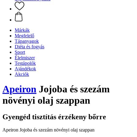
Márkák
Megfelelő
Tápanyagok
Diéta és fogyás
Sport
Élelmiszer
Testápolók
Ajándékok
Akciók
Apeiron
Jojoba és szezám
növényi olaj szappan
Gyengéd tisztítás érzékeny bőrre
Apeiron Jojoba és szezám növényi olaj szappan