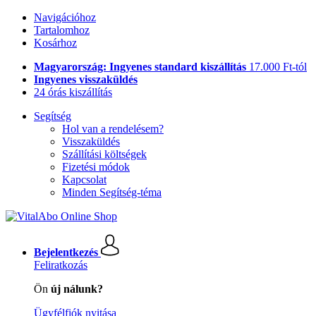
Navigációhoz
Tartalomhoz
Kosárhoz
Magyarország: Ingyenes standard kiszállítás
17.000 Ft-tól
Ingyenes visszaküldés
24 órás kiszállítás
Segítség
Hol van a rendelésem?
Visszaküldés
Szállítási költségek
Fizetési módok
Kapcsolat
Minden Segítség-téma
Bejelentkezés
Feliratkozás
Ön
új nálunk?
Ügyfélfiók nyitása