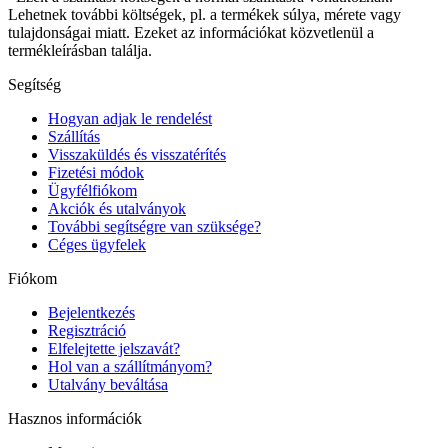
Lehetnek további költségek, pl. a termékek súlya, mérete vagy
tulajdonságai miatt. Ezeket az információkat közvetlenül a
termékleírásban találja.
Segítség
Hogyan adjak le rendelést
Szállítás
Visszaküldés és visszatérítés
Fizetési módok
Ügyfélfiókom
Akciók és utalványok
További segítségre van szüksége?
Céges ügyfelek
Fiókom
Bejelentkezés
Regisztráció
Elfelejtette jelszavát?
Hol van a szállítmányom?
Utalvány beváltása
Hasznos információk