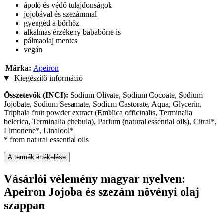
ápoló és védő tulajdonságok
jojobával és szezámmal
gyengéd a bőrhöz
alkalmas érzékeny bababőrre is
pálmaolaj mentes
vegán
Márka:
Apeiron
Kiegészítő információ
Összetevők (INCI):
Sodium Olivate, Sodium Cocoate, Sodium
Jojobate, Sodium Sesamate, Sodium Castorate, Aqua, Glycerin,
Triphala fruit powder extract (Emblica officinalis, Terminalia
belerica, Terminalia chebula), Parfum (natural essential oils), Citral*,
Limonene*, Linalool*
* from natural essential oils
A termék értékelése
Vásárlói vélemény magyar nyelven:
Apeiron Jojoba és szezám növényi olaj
szappan