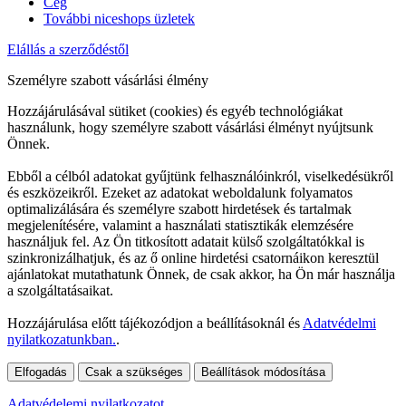
Cég
További niceshops üzletek
Elállás a szerződéstől
Személyre szabott vásárlási élmény
Hozzájárulásával sütiket (cookies) és egyéb technológiákat
használunk, hogy személyre szabott vásárlási élményt nyújtsunk
Önnek.
Ebből a célból adatokat gyűjtünk felhasználóinkról, viselkedésükről
és eszközeikről. Ezeket az adatokat weboldalunk folyamatos
optimalizálására és személyre szabott hirdetések és tartalmak
megjelenítésére, valamint a használati statisztikák elemzésére
használjuk fel. Az Ön titkosított adatait külső szolgáltatókkal is
szinkronizálhatjuk, és az ő online hirdetési csatornáikon keresztül
ajánlatokat mutathatunk Önnek, de csak akkor, ha Ön már használja
a szolgáltatásaikat.
Hozzájárulása előtt tájékozódjon a beállításoknál és
Adatvédelmi
nyilatkozatunkban.
.
Elfogadás
Csak a szükséges
Beállítások módosítása
Adatvédelemi nyilatkozatot