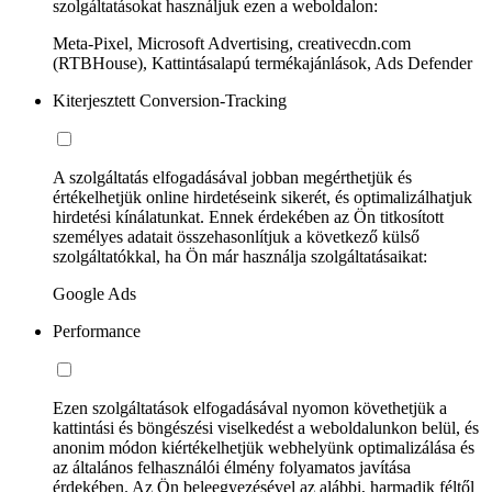
szolgáltatásokat használjuk ezen a weboldalon:
Meta-Pixel, Microsoft Advertising, creativecdn.com
(RTBHouse), Kattintásalapú termékajánlások, Ads Defender
Kiterjesztett Conversion-Tracking
A szolgáltatás elfogadásával jobban megérthetjük és
értékelhetjük online hirdetéseink sikerét, és optimalizálhatjuk
hirdetési kínálatunkat. Ennek érdekében az Ön titkosított
személyes adatait összehasonlítjuk a következő külső
szolgáltatókkal, ha Ön már használja szolgáltatásaikat:
Google Ads
Performance
Ezen szolgáltatások elfogadásával nyomon követhetjük a
kattintási és böngészési viselkedést a weboldalunkon belül, és
anonim módon kiértékelhetjük webhelyünk optimalizálása és
az általános felhasználói élmény folyamatos javítása
érdekében. Az Ön beleegyezésével az alábbi, harmadik féltől