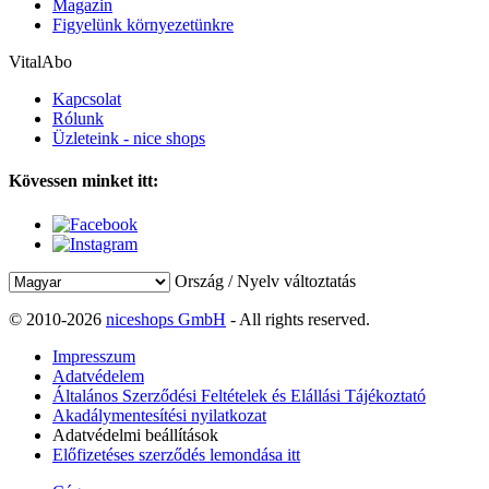
Magazin
Figyelünk környezetünkre
VitalAbo
Kapcsolat
Rólunk
Üzleteink - nice shops
Kövessen minket itt:
Ország / Nyelv változtatás
© 2010-2026
niceshops GmbH
- All rights reserved.
Impresszum
Adatvédelem
Általános Szerződési Feltételek és Elállási Tájékoztató
Akadálymentesítési nyilatkozat
Adatvédelmi beállítások
Előfizetéses szerződés lemondása itt