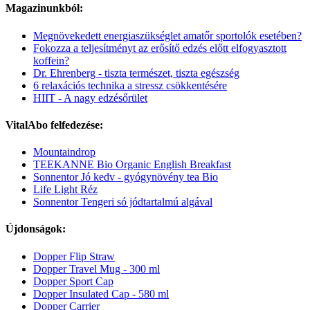
Magazinunkból:
Megnövekedett energiaszükséglet amatőr sportolók esetében?
Fokozza a teljesítményt az erősítő edzés előtt elfogyasztott
koffein?
Dr. Ehrenberg - tiszta természet, tiszta egészség
6 relaxációs technika a stressz csökkentésére
HIIT - A nagy edzésőrület
VitalAbo felfedezése:
Mountaindrop
TEEKANNE Bio Organic English Breakfast
Sonnentor Jó kedv - gyógynövény tea Bio
Life Light Réz
Sonnentor Tengeri só jódtartalmú algával
Újdonságok:
Dopper Flip Straw
Dopper Travel Mug - 300 ml
Dopper Sport Cap
Dopper Insulated Cap - 580 ml
Dopper Carrier