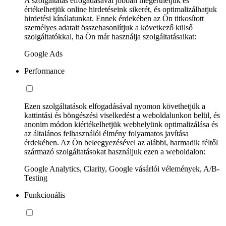
A szolgáltatás elfogadásával jobban megérthetjük és
értékelhetjük online hirdetéseink sikerét, és optimalizálhatjuk
hirdetési kínálatunkat. Ennek érdekében az Ön titkosított
személyes adatait összehasonlítjuk a következő külső
szolgáltatókkal, ha Ön már használja szolgáltatásaikat:
Google Ads
Performance
Ezen szolgáltatások elfogadásával nyomon követhetjük a
kattintási és böngészési viselkedést a weboldalunkon belül, és
anonim módon kiértékelhetjük webhelyünk optimalizálása és
az általános felhasználói élmény folyamatos javítása
érdekében. Az Ön beleegyezésével az alábbi, harmadik féltől
származó szolgáltatásokat használjuk ezen a weboldalon:
Google Analytics, Clarity, Google vásárlói vélemények, A/B-
Testing
Funkcionális