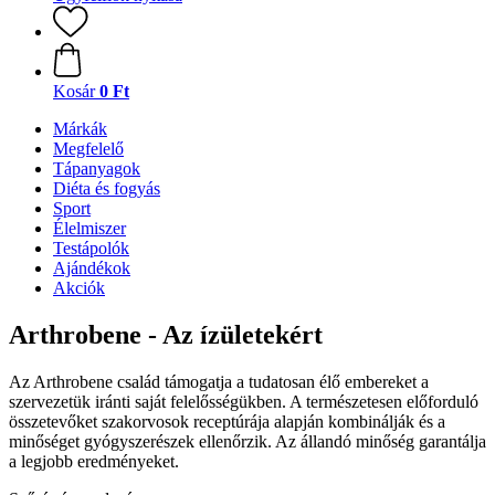
Kosár
0 Ft
Márkák
Megfelelő
Tápanyagok
Diéta és fogyás
Sport
Élelmiszer
Testápolók
Ajándékok
Akciók
Arthrobene - Az ízületekért
Az Arthrobene család támogatja a tudatosan élő embereket a
szervezetük iránti saját felelősségükben. A természetesen előforduló
összetevőket szakorvosok receptúrája alapján kombinálják és a
minőséget gyógyszerészek ellenőrzik. Az állandó minőség garantálja
a legjobb eredményeket.