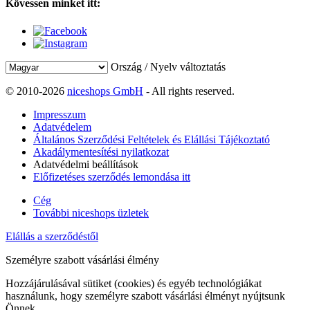
Kövessen minket itt:
Ország / Nyelv változtatás
© 2010-2026
niceshops GmbH
- All rights reserved.
Impresszum
Adatvédelem
Általános Szerződési Feltételek és Elállási Tájékoztató
Akadálymentesítési nyilatkozat
Adatvédelmi beállítások
Előfizetéses szerződés lemondása itt
Cég
További niceshops üzletek
Elállás a szerződéstől
Személyre szabott vásárlási élmény
Hozzájárulásával sütiket (cookies) és egyéb technológiákat
használunk, hogy személyre szabott vásárlási élményt nyújtsunk
Önnek.