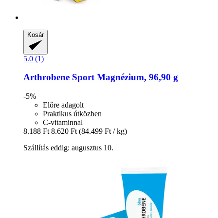
Kosár
5.0 (1)
Arthrobene
Sport Magnézium, 96,90 g
-5%
Előre adagolt
Praktikus útközben
C-vitaminnal
8.188 Ft
8.620 Ft
(84.499 Ft / kg)
Szállítás eddig: augusztus 10.