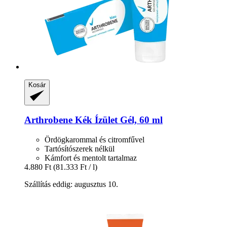
Kosár
Arthrobene
Kék Ízület Gél, 60 ml
Ördögkarommal és citromfűvel
Tartósítószerek nélkül
Kámfort és mentolt tartalmaz
4.880 Ft
(81.333 Ft / l)
Szállítás eddig: augusztus 10.