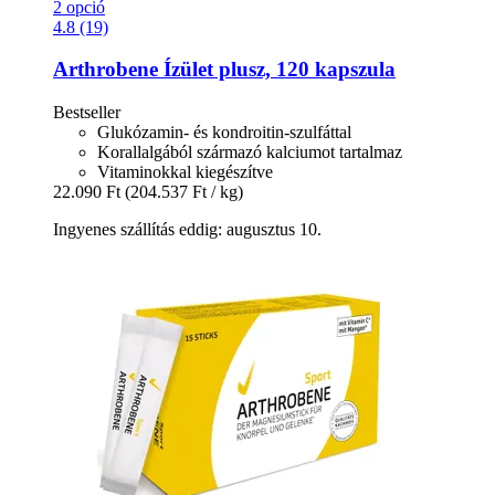
2 opció
4.8 (19)
Arthrobene
Ízület plusz, 120 kapszula
Bestseller
Glukózamin- és kondroitin-szulfáttal
Korallalgából származó kalciumot tartalmaz
Vitaminokkal kiegészítve
22.090 Ft
(204.537 Ft / kg)
Ingyenes szállítás eddig: augusztus 10.