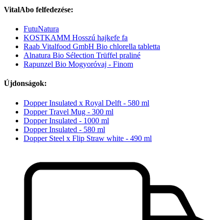
VitalAbo felfedezése:
FutuNatura
KOSTKAMM Hosszú hajkefe fa
Raab Vitalfood GmbH Bio chlorella tabletta
Alnatura Bio Sélection Trüffel praliné
Rapunzel Bio Mogyoróvaj - Finom
Újdonságok:
Dopper Insulated x Royal Delft - 580 ml
Dopper Travel Mug - 300 ml
Dopper Insulated - 1000 ml
Dopper Insulated - 580 ml
Dopper Steel x Flip Straw white - 490 ml