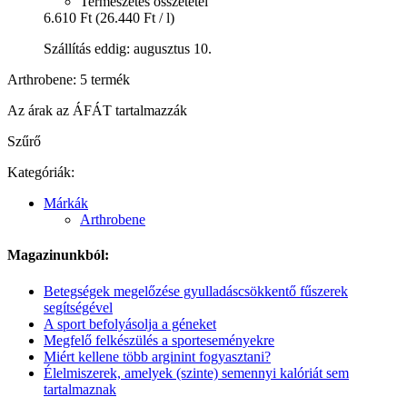
Természetes összetétel
6.610 Ft
(26.440 Ft / l)
Szállítás eddig: augusztus 10.
Arthrobene: 5 termék
Az árak az ÁFÁT tartalmazzák
Szűrő
Kategóriák:
Márkák
Arthrobene
Magazinunkból:
Betegségek megelőzése gyulladáscsökkentő fűszerek
segítségével
A sport befolyásolja a géneket
Megfelő felkészülés a sporteseményekre
Miért kellene több arginint fogyasztani?
Élelmiszerek, amelyek (szinte) semennyi kalóriát sem
tartalmaznak