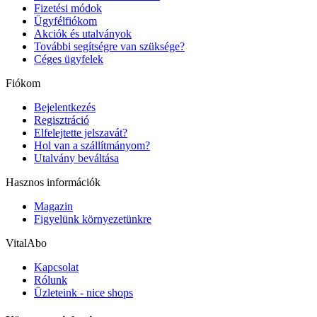
Fizetési módok
Ügyfélfiókom
Akciók és utalványok
További segítségre van szüksége?
Céges ügyfelek
Fiókom
Bejelentkezés
Regisztráció
Elfelejtette jelszavát?
Hol van a szállítmányom?
Utalvány beváltása
Hasznos információk
Magazin
Figyelünk környezetünkre
VitalAbo
Kapcsolat
Rólunk
Üzleteink - nice shops