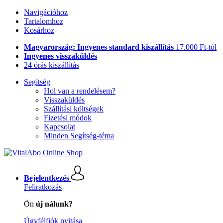
Navigációhoz
Tartalomhoz
Kosárhoz
Magyarország: Ingyenes standard kiszállítás
17.000 Ft-tól
Ingyenes visszaküldés
24 órás kiszállítás
Segítség
Hol van a rendelésem?
Visszaküldés
Szállítási költségek
Fizetési módok
Kapcsolat
Minden Segítség-téma
Bejelentkezés
Feliratkozás
Ön
új nálunk?
Ügyfélfiók nyitása