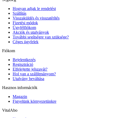
Hogyan adjak le rendelést
Szállítás
Visszaküldés és visszatérítés
Fizetési módok
Ügyfélfiókom
Akciók és utalványok
További segítségre van szüksége?
Céges ügyfelek
Fiókom
Bejelentkezés
Regisztráció
Elfelejtette jelszavát?
Hol van a szállítmányom?
Utalvány beváltása
Hasznos információk
Magazin
Figyelünk környezetünkre
VitalAbo