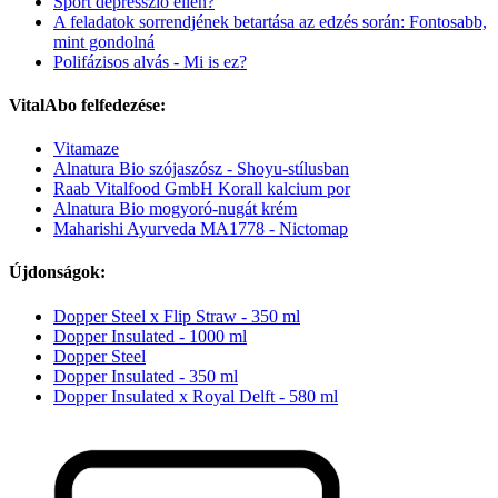
Sport depresszió ellen?
A feladatok sorrendjének betartása az edzés során: Fontosabb,
mint gondolná
Polifázisos alvás - Mi is ez?
VitalAbo felfedezése:
Vitamaze
Alnatura Bio szójaszósz - Shoyu-stílusban
Raab Vitalfood GmbH Korall kalcium por
Alnatura Bio mogyoró-nugát krém
Maharishi Ayurveda MA1778 - Nictomap
Újdonságok:
Dopper Steel x Flip Straw - 350 ml
Dopper Insulated - 1000 ml
Dopper Steel
Dopper Insulated - 350 ml
Dopper Insulated x Royal Delft - 580 ml