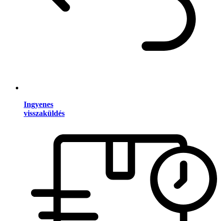
Ingyenes
visszaküldés