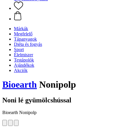
Márkák
Megfelelő
Tápanyagok
Diéta és fogyás
Sport
Élelmiszer
Testápolók
Ajándékok
Akciók
Bioearth
Nonipolp
Noni lé gyümölcshússal
Bioearth Nonipolp