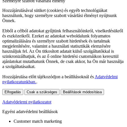
Személyre szabott vásárlási élmény
Hozzájárulásával sütiket (cookies) és egyéb technológiákat
használunk, hogy személyre szabott vásárlási élményt nyújtsunk
Önnek.
Ebből a célból adatokat gyűjtünk felhasználóinkról, viselkedésükről
és eszközeikről. Ezeket az adatokat weboldalunk folyamatos
optimalizálására és személyre szabott hirdetések és tartalmak
megjelenítésére, valamint a használati statisztikák elemzésére
használjuk fel. Az Ön titkosított adatait külső szolgáltatókkal is
szinkronizálhatjuk, és az ő online hirdetési csatornáikon keresztül
ajánlatokat mutathatunk Önnek, de csak akkor, ha Ön már használja
a szolgáltatásaikat.
Hozzájárulása előtt tájékozódjon a beállításoknál és
Adatvédelmi
nyilatkozatunkban.
.
Elfogadás
Csak a szükséges
Beállítások módosítása
Adatvédelemi nyilatkozatot
Egyéni adatvédelmi beállítások
Customer match marketing