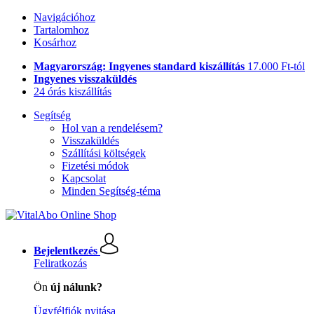
Navigációhoz
Tartalomhoz
Kosárhoz
Magyarország: Ingyenes standard kiszállítás
17.000 Ft-tól
Ingyenes visszaküldés
24 órás kiszállítás
Segítség
Hol van a rendelésem?
Visszaküldés
Szállítási költségek
Fizetési módok
Kapcsolat
Minden Segítség-téma
Bejelentkezés
Feliratkozás
Ön
új nálunk?
Ügyfélfiók nyitása