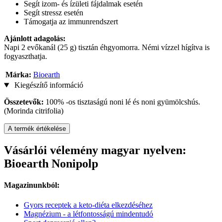
Segít izom- és ízületi fájdalmak esetén
Segít stressz esetén
Támogatja az immunrendszert
Ajánlott adagolás:
Napi 2 evőkanál (25 g) tisztán éhgyomorra. Némi vízzel hígítva is
fogyaszthatja.
Márka:
Bioearth
Kiegészítő információ
Összetevők:
100% -os tisztaságú noni lé és noni gyümölcshús.
(Morinda citrifolia)
A termék értékelése
Vásárlói vélemény magyar nyelven:
Bioearth Nonipolp
Magazinunkból:
Gyors receptek a keto-diéta elkezdéséhez
Magnézium - a létfontosságú mindentudó