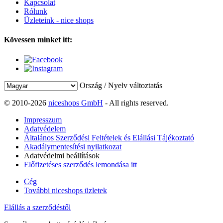
Kapcsolat
Rólunk
Üzleteink - nice shops
Kövessen minket itt:
Ország / Nyelv változtatás
© 2010-2026
niceshops GmbH
- All rights reserved.
Impresszum
Adatvédelem
Általános Szerződési Feltételek és Elállási Tájékoztató
Akadálymentesítési nyilatkozat
Adatvédelmi beállítások
Előfizetéses szerződés lemondása itt
Cég
További niceshops üzletek
Elállás a szerződéstől