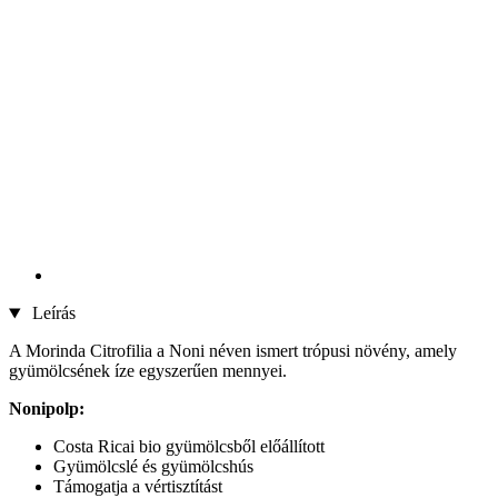
Leírás
A Morinda Citrofilia a Noni néven ismert trópusi növény, amely
gyümölcsének íze egyszerűen mennyei.
Nonipolp:
Costa Ricai bio gyümölcsből előállított
Gyümölcslé és gyümölcshús
Támogatja a vértisztítást