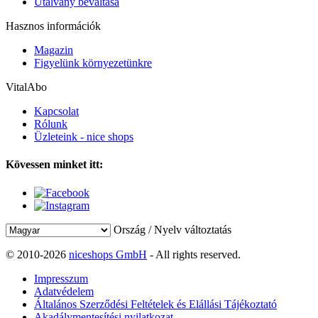
Utalvány beváltása
Hasznos információk
Magazin
Figyelünk környezetünkre
VitalAbo
Kapcsolat
Rólunk
Üzleteink - nice shops
Kövessen minket itt:
Ország / Nyelv változtatás
© 2010-2026
niceshops GmbH
- All rights reserved.
Impresszum
Adatvédelem
Általános Szerződési Feltételek és Elállási Tájékoztató
Akadálymentesítési nyilatkozat