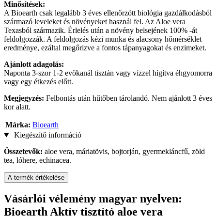
Minősítések:
A Bioearth csak legalább 3 éves ellenőrzött biológia gazdálkodásból
származó leveleket és növényeket használ fel. Az Aloe vera
Texasból származik. Érlelés után a növény belsejének 100% -át
feldolgozzák. A feldolgozás kézi munka és alacsony hőmérséklet
eredménye, ezáltal megőrizve a fontos tápanyagokat és enzimeket.
Ajánlott adagolás:
Naponta 3-szor 1-2 evőkanál tisztán vagy vízzel hígítva éhgyomorra
vagy egy étkezés előtt.
Megjegyzés:
Felbontás után hűtőben tárolandó. Nem ajánlott 3 éves
kor alatt.
Márka:
Bioearth
Kiegészítő információ
Összetevők:
aloe vera, máriatövis, bojtorján, gyermekláncfű, zöld
tea, lóhere, echinacea.
A termék értékelése
Vásárlói vélemény magyar nyelven:
Bioearth Aktív tisztító aloe vera