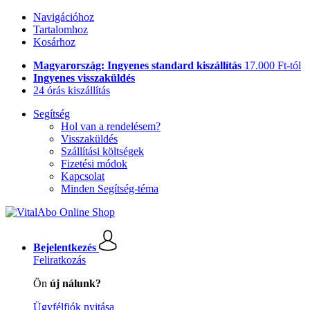
Navigációhoz
Tartalomhoz
Kosárhoz
Magyarország: Ingyenes standard kiszállítás
17.000 Ft-tól
Ingyenes visszaküldés
24 órás kiszállítás
Segítség
Hol van a rendelésem?
Visszaküldés
Szállítási költségek
Fizetési módok
Kapcsolat
Minden Segítség-téma
Bejelentkezés
Feliratkozás
Ön
új nálunk?
Ügyfélfiók nyitása