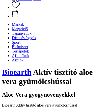
Márkák
Megfelelő
Tápanyagok
Diéta és fogyás
Sport
Élelmiszer
Testápolók
Ajándékok
Akciók
Bioearth
Aktív tisztító aloe
vera gyümölcshússal
Aloe Vera gyógynövényekkel
Bioearth Aktív tisztító aloe vera gyümölcshússal