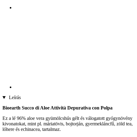
Leírás
Bioearth Succo di Aloe Attività Depurativa con Polpa
Ez a lé 96% aloe vera gyümölcshús gélt és válogatott gyógynövény
kivonatokat, mint pl. máriatövis, bojtorján, gyermekláncfű, zöld tea,
lóhere és echinacea, tartalmaz.