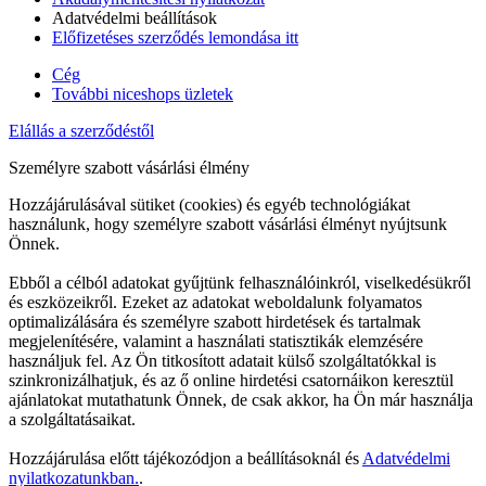
Adatvédelmi beállítások
Előfizetéses szerződés lemondása itt
Cég
További niceshops üzletek
Elállás a szerződéstől
Személyre szabott vásárlási élmény
Hozzájárulásával sütiket (cookies) és egyéb technológiákat
használunk, hogy személyre szabott vásárlási élményt nyújtsunk
Önnek.
Ebből a célból adatokat gyűjtünk felhasználóinkról, viselkedésükről
és eszközeikről. Ezeket az adatokat weboldalunk folyamatos
optimalizálására és személyre szabott hirdetések és tartalmak
megjelenítésére, valamint a használati statisztikák elemzésére
használjuk fel. Az Ön titkosított adatait külső szolgáltatókkal is
szinkronizálhatjuk, és az ő online hirdetési csatornáikon keresztül
ajánlatokat mutathatunk Önnek, de csak akkor, ha Ön már használja
a szolgáltatásaikat.
Hozzájárulása előtt tájékozódjon a beállításoknál és
Adatvédelmi
nyilatkozatunkban.
.