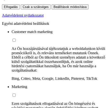
Elfogadás
Csak a szükséges
Beállítások módosítása
Adatvédelemi nyilatkozatot
Egyéni adatvédelmi beállítások
Customer match marketing
Az Ön hozzájárulásával tájékoztatjuk a weboldalunkon kívüli
promóciókról is, és releváns termékeket mutatunk Önnek.
Ebből a célból az Ön titkosított személyes adatait a következő
külső szolgáltatókkal összehasonlítjuk, és azok online
hirdetési csatornáikat használjuk, ha Ön már használja a
szolgáltatásaikat:
Bing, Criteo, Meta, Google, LinkedIn, Pinterest, TikTok
Marketing
Ezen szolgáltatások elfogadásával az Ön böngészési és
vásárlási magatartása alapján érdeklődési köréhez szabott