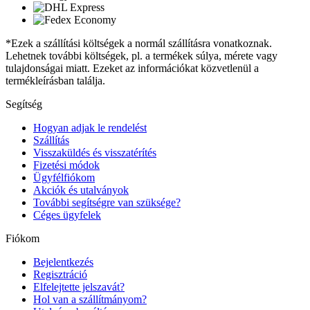
*Ezek a szállítási költségek a normál szállításra vonatkoznak.
Lehetnek további költségek, pl. a termékek súlya, mérete vagy
tulajdonságai miatt. Ezeket az információkat közvetlenül a
termékleírásban találja.
Segítség
Hogyan adjak le rendelést
Szállítás
Visszaküldés és visszatérítés
Fizetési módok
Ügyfélfiókom
Akciók és utalványok
További segítségre van szüksége?
Céges ügyfelek
Fiókom
Bejelentkezés
Regisztráció
Elfelejtette jelszavát?
Hol van a szállítmányom?