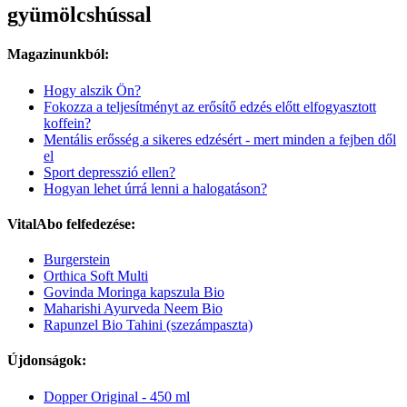
gyümölcshússal
Magazinunkból:
Hogy alszik Ön?
Fokozza a teljesítményt az erősítő edzés előtt elfogyasztott
koffein?
Mentális erősség a sikeres edzésért - mert minden a fejben dől
el
Sport depresszió ellen?
Hogyan lehet úrrá lenni a halogatáson?
VitalAbo felfedezése:
Burgerstein
Orthica Soft Multi
Govinda Moringa kapszula Bio
Maharishi Ayurveda Neem Bio
Rapunzel Bio Tahini (szezámpaszta)
Újdonságok:
Dopper Original - 450 ml