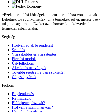
*Ezek a szállítási költségek a normál szállításra vonatkoznak.
Lehetnek további költségek, pl. a termékek súlya, mérete vagy
tulajdonságai miatt. Ezeket az információkat közvetlenül a
termékleírásban találja.
Segítség
Hogyan adjak le rendelést
Szállítás
Visszaküldés és visszatérítés
Fizetési módok
Ügyfélfiókom
Akciók és utalványok
További segítségre van szüksége?
Céges ügyfelek
Fiókom
Bejelentkezés
Regisztráció
Elfelejtette jelszavát?
Hol van a szállítmányom?
Utalvány beváltása