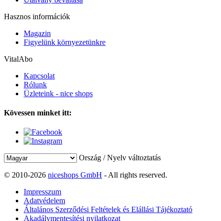
Hasznos információk
Magazin
Figyelünk környezetünkre
VitalAbo
Kapcsolat
Rólunk
Üzleteink - nice shops
Kövessen minket itt:
Ország / Nyelv változtatás
© 2010-2026
niceshops GmbH
- All rights reserved.
Impresszum
Adatvédelem
Általános Szerződési Feltételek és Elállási Tájékoztató
Akadálymentesítési nyilatkozat