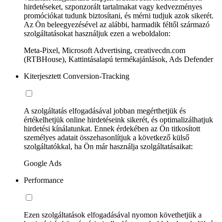
hirdetéseket, szponzorált tartalmakat vagy kedvezményes
promóciókat tudunk biztosítani, és mérni tudjuk azok sikerét.
Az Ön beleegyezésével az alábbi, harmadik féltől származó
szolgáltatásokat használjuk ezen a weboldalon:
Meta-Pixel, Microsoft Advertising, creativecdn.com
(RTBHouse), Kattintásalapú termékajánlások, Ads Defender
Kiterjesztett Conversion-Tracking
A szolgáltatás elfogadásával jobban megérthetjük és
értékelhetjük online hirdetéseink sikerét, és optimalizálhatjuk
hirdetési kínálatunkat. Ennek érdekében az Ön titkosított
személyes adatait összehasonlítjuk a következő külső
szolgáltatókkal, ha Ön már használja szolgáltatásaikat:
Google Ads
Performance
Ezen szolgáltatások elfogadásával nyomon követhetjük a