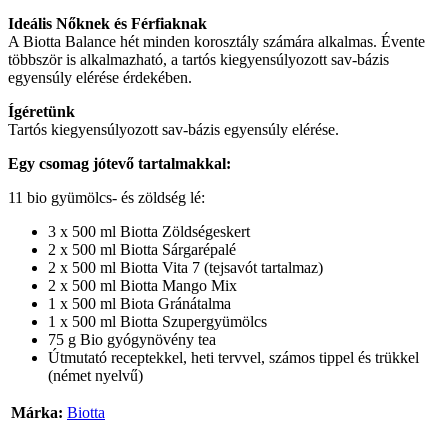
Ideális Nőknek és Férfiaknak
A Biotta Balance hét minden korosztály számára alkalmas. Évente
többször is alkalmazható, a tartós kiegyensúlyozott sav-bázis
egyensúly elérése érdekében.
Ígéretünk
Tartós kiegyensúlyozott sav-bázis egyensúly elérése.
Egy csomag jótevő tartalmakkal:
11 bio gyümölcs- és zöldség lé:
3 x 500 ml Biotta Zöldségeskert
2 x 500 ml Biotta Sárgarépalé
2 x 500 ml Biotta Vita 7 (tejsavót tartalmaz)
2 x 500 ml Biotta Mango Mix
1 x 500 ml Biota Gránátalma
1 x 500 ml Biotta Szupergyümölcs
75 g Bio gyógynövény tea
Útmutató receptekkel, heti tervvel, számos tippel és trükkel
(német nyelvű)
Márka:
Biotta