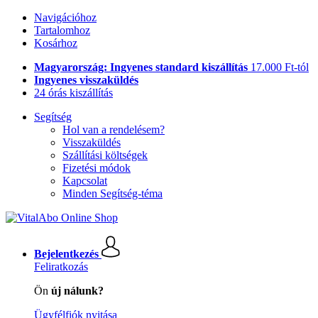
Navigációhoz
Tartalomhoz
Kosárhoz
Magyarország: Ingyenes standard kiszállítás
17.000 Ft-tól
Ingyenes visszaküldés
24 órás kiszállítás
Segítség
Hol van a rendelésem?
Visszaküldés
Szállítási költségek
Fizetési módok
Kapcsolat
Minden Segítség-téma
Bejelentkezés
Feliratkozás
Ön
új nálunk?
Ügyfélfiók nyitása