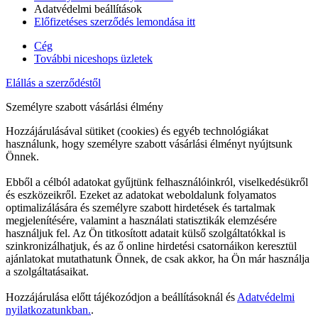
Adatvédelmi beállítások
Előfizetéses szerződés lemondása itt
Cég
További niceshops üzletek
Elállás a szerződéstől
Személyre szabott vásárlási élmény
Hozzájárulásával sütiket (cookies) és egyéb technológiákat
használunk, hogy személyre szabott vásárlási élményt nyújtsunk
Önnek.
Ebből a célból adatokat gyűjtünk felhasználóinkról, viselkedésükről
és eszközeikről. Ezeket az adatokat weboldalunk folyamatos
optimalizálására és személyre szabott hirdetések és tartalmak
megjelenítésére, valamint a használati statisztikák elemzésére
használjuk fel. Az Ön titkosított adatait külső szolgáltatókkal is
szinkronizálhatjuk, és az ő online hirdetési csatornáikon keresztül
ajánlatokat mutathatunk Önnek, de csak akkor, ha Ön már használja
a szolgáltatásaikat.
Hozzájárulása előtt tájékozódjon a beállításoknál és
Adatvédelmi
nyilatkozatunkban.
.