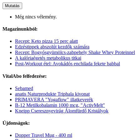
Mutatás
Még nincs vélemény.
Magazinunkból:
Recept: Keto pizza 15 perc alatt
Edzéstippek abszolút kezdők számára
Recept: Bogyósgyümölcs-zabpehely Shake Whey Proteinnel
A kalóriaégetés metabolikus titkai
Post-Workout étel: Avokádós enchilada fekete babbal
VitalAbo felfedezése:
Sebamed
anatis Naturprodukte Triphala kivonat
PRIMAVERA "Yogaflow" illatkeverék
B-12 Metilkobalamin 1000 mcg, "ActivMelt"
Kneipp Cseresznyevirág Álomfürdő Kristályok
Újdonságok:
Dopper Travel Mug - 400 ml