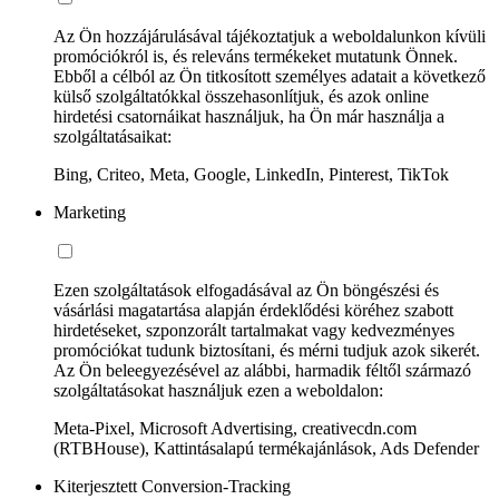
Az Ön hozzájárulásával tájékoztatjuk a weboldalunkon kívüli
promóciókról is, és releváns termékeket mutatunk Önnek.
Ebből a célból az Ön titkosított személyes adatait a következő
külső szolgáltatókkal összehasonlítjuk, és azok online
hirdetési csatornáikat használjuk, ha Ön már használja a
szolgáltatásaikat:
Bing, Criteo, Meta, Google, LinkedIn, Pinterest, TikTok
Marketing
Ezen szolgáltatások elfogadásával az Ön böngészési és
vásárlási magatartása alapján érdeklődési köréhez szabott
hirdetéseket, szponzorált tartalmakat vagy kedvezményes
promóciókat tudunk biztosítani, és mérni tudjuk azok sikerét.
Az Ön beleegyezésével az alábbi, harmadik féltől származó
szolgáltatásokat használjuk ezen a weboldalon:
Meta-Pixel, Microsoft Advertising, creativecdn.com
(RTBHouse), Kattintásalapú termékajánlások, Ads Defender
Kiterjesztett Conversion-Tracking