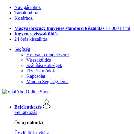
Navigációhoz
Tartalomhoz
Kosárhoz
Magyarország: Ingyenes standard kiszállítás
17.000 Ft-tól
Ingyenes visszaküldés
24 órás kiszállítás
Segítség
Hol van a rendelésem?
Visszaküldés
Szállítási költségek
Fizetési módok
Kapcsolat
Minden Segítség-téma
Bejelentkezés
Feliratkozás
Ön
új nálunk?
Ügyfélfiók nyitása