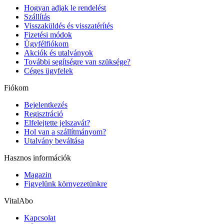
Hogyan adjak le rendelést
Szállítás
Visszaküldés és visszatérítés
Fizetési módok
Ügyfélfiókom
Akciók és utalványok
További segítségre van szüksége?
Céges ügyfelek
Fiókom
Bejelentkezés
Regisztráció
Elfelejtette jelszavát?
Hol van a szállítmányom?
Utalvány beváltása
Hasznos információk
Magazin
Figyelünk környezetünkre
VitalAbo
Kapcsolat