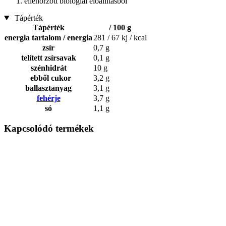
ellenőrzött biológiai előállításból
Tápérték
Tápérték
/ 100 g
energia tartalom / energia
281 / 67 kj / kcal
zsír
0,7 g
telített zsírsavak
0,1 g
szénhidrát
10 g
ebből cukor
3,2 g
ballasztanyag
3,1 g
fehérje
3,7 g
só
1,1 g
Kapcsolódó termékek