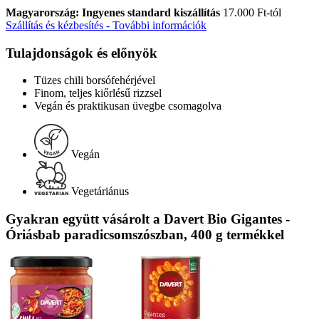
Magyarország: Ingyenes standard kiszállítás
17.000 Ft-tól
Szállítás és kézbesítés - További információk
Tulajdonságok és előnyök
Tüzes chili borsófehérjével
Finom, teljes kiőrlésű rizzsel
Vegán és praktikusan üvegbe csomagolva
Vegán
Vegetáriánus
Gyakran együtt vásárolt a Davert Bio Gigantes -
Óriásbab paradicsomszószban, 400 g termékkel