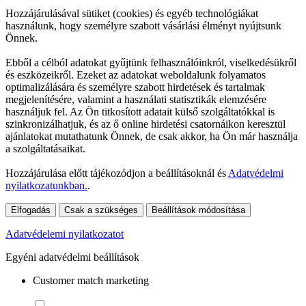
Hozzájárulásával sütiket (cookies) és egyéb technológiákat
használunk, hogy személyre szabott vásárlási élményt nyújtsunk
Önnek.
Ebből a célból adatokat gyűjtünk felhasználóinkról, viselkedésükről
és eszközeikről. Ezeket az adatokat weboldalunk folyamatos
optimalizálására és személyre szabott hirdetések és tartalmak
megjelenítésére, valamint a használati statisztikák elemzésére
használjuk fel. Az Ön titkosított adatait külső szolgáltatókkal is
szinkronizálhatjuk, és az ő online hirdetési csatornáikon keresztül
ajánlatokat mutathatunk Önnek, de csak akkor, ha Ön már használja
a szolgáltatásaikat.
Hozzájárulása előtt tájékozódjon a beállításoknál és
Adatvédelmi
nyilatkozatunkban.
.
Elfogadás
Csak a szükséges
Beállítások módosítása
Adatvédelemi nyilatkozatot
Egyéni adatvédelmi beállítások
Customer match marketing