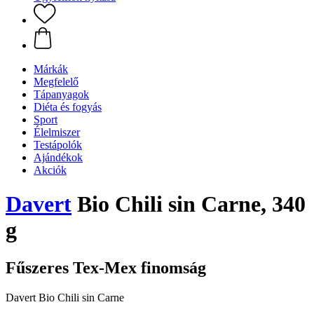
Márkák
Megfelelő
Tápanyagok
Diéta és fogyás
Sport
Élelmiszer
Testápolók
Ajándékok
Akciók
Davert
Bio Chili sin Carne, 340
g
Fűszeres Tex-Mex finomság
Davert Bio Chili sin Carne