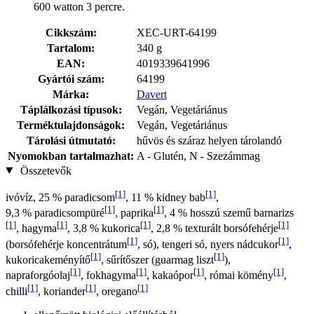
600 watton 3 percre.
Cikkszám:
XEC-URT-64199
Tartalom:
340 g
EAN:
4019339641996
Gyártói szám:
64199
Márka:
Davert
Táplálkozási típusok:
Vegán, Vegetáriánus
Terméktulajdonságok:
Vegán, Vegetáriánus
Tárolási útmutató:
hűvös és száraz helyen tárolandó
Nyomokban tartalmazhat:
A - Glutén, N - Szezámmag
Összetevők
[1]
[1]
ivóvíz, 25 % paradicsom
, 11 % kidney bab
,
[1]
[1]
9,3 % paradicsompüré
, paprika
, 4 % hosszú szemű barnarizs
[1]
[1]
[1]
[1]
, hagyma
, 3,8 % kukorica
, 2,8 % texturált borsófehérje
[1]
[1]
(borsófehérje koncentrátum
, só), tengeri só, nyers nádcukor
,
[1]
[1]
kukoricakeményítő
, sűrítőszer (guarmag liszt
),
[1]
[1]
[1]
[1]
napraforgóolaj
, fokhagyma
, kakaópor
, római kömény
,
[1]
[1]
[1]
chilli
, koriander
, oregano