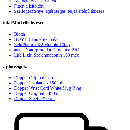
Az inaktivitás járványa
Fitten a lejtőkön
Szelídgesztenye: egészséges, teljes értékű étkezés
VitalAbo felfedezése:
Biotta
HOYER Bio erdei méz
ZeinPharma K2-vitamin 100 µg
anatis Naturprodukte Curcuma BIO
Life Light Szelénmetionin 100 mcg
Újdonságok:
Dopper Original Cap
Dopper Insulated - 350 ml
Dopper Wrist Cord White Mug Ring
Dopper Original - 450 ml
Dopper Steel - 350 ml