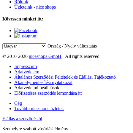
Rólunk
Üzleteink - nice shops
Kövessen minket itt:
Ország / Nyelv változtatás
© 2010-2026
niceshops GmbH
- All rights reserved.
Impresszum
Adatvédelem
Általános Szerződési Feltételek és Elállási Tájékoztató
Akadálymentesítési nyilatkozat
Adatvédelmi beállítások
Előfizetéses szerződés lemondása itt
Cég
További niceshops üzletek
Elállás a szerződéstől
Személyre szabott vásárlási élmény