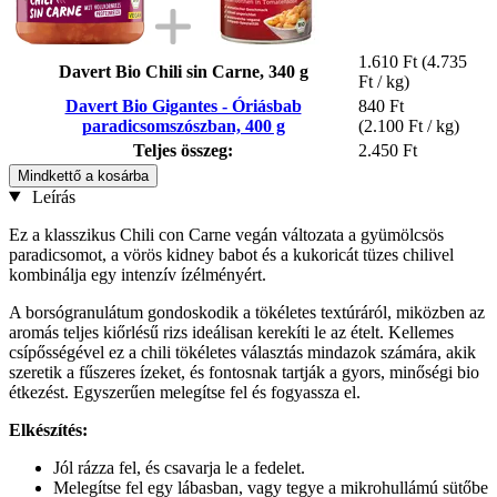
1.610 Ft
(4.735
Davert Bio Chili sin Carne, 340 g
Ft / kg)
Davert Bio Gigantes - Óriásbab
840 Ft
paradicsomszószban, 400 g
(2.100 Ft / kg)
Teljes összeg:
2.450 Ft
Mindkettő a kosárba
Leírás
Ez a klasszikus Chili con Carne vegán változata a gyümölcsös
paradicsomot, a vörös kidney babot és a kukoricát tüzes chilivel
kombinálja egy intenzív ízélményért.
A borsógranulátum gondoskodik a tökéletes textúráról, miközben az
aromás teljes kiőrlésű rizs ideálisan kerekíti le az ételt. Kellemes
csípősségével ez a chili tökéletes választás mindazok számára, akik
szeretik a fűszeres ízeket, és fontosnak tartják a gyors, minőségi bio
étkezést. Egyszerűen melegítse fel és fogyassza el.
Elkészítés:
Jól rázza fel, és csavarja le a fedelet.
Melegítse fel egy lábasban, vagy tegye a mikrohullámú sütőbe