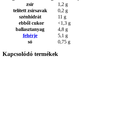
zsír
1,2 g
telített zsírsavak
0,2 g
szénhidrát
11 g
ebből cukor
<1,3 g
ballasztanyag
4,8 g
fehérje
5,1 g
só
0,75 g
Kapcsolódó termékek