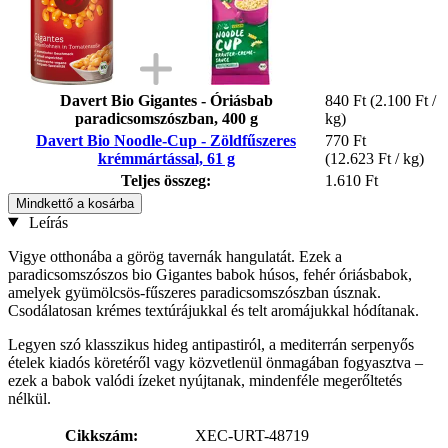
Davert Bio Gigantes - Óriásbab
840 Ft
(2.100 Ft /
paradicsomszószban, 400 g
kg)
Davert Bio Noodle-Cup - Zöldfűszeres
770 Ft
krémmártással, 61 g
(12.623 Ft / kg)
Teljes összeg:
1.610 Ft
Mindkettő a kosárba
Leírás
Vigye otthonába a görög tavernák hangulatát. Ezek a
paradicsomszószos bio Gigantes babok húsos, fehér óriásbabok,
amelyek gyümölcsös-fűszeres paradicsomszószban úsznak.
Csodálatosan krémes textúrájukkal és telt aromájukkal hódítanak.
Legyen szó klasszikus hideg antipastiról, a mediterrán serpenyős
ételek kiadós köretéről vagy közvetlenül önmagában fogyasztva –
ezek a babok valódi ízeket nyújtanak, mindenféle megerőltetés
nélkül.
Cikkszám:
XEC-URT-48719