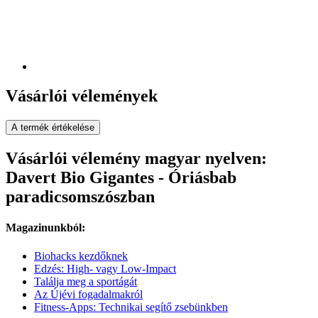
Vásárlói vélemények
A termék értékelése
Vásárlói vélemény magyar nyelven:
Davert Bio Gigantes - Óriásbab
paradicsomszószban
Magazinunkból:
Biohacks kezdőknek
Edzés: High- vagy Low-Impact
Találja meg a sportágát
Az Újévi fogadalmakról
Fitness-Apps: Technikai segítő zsebünkben