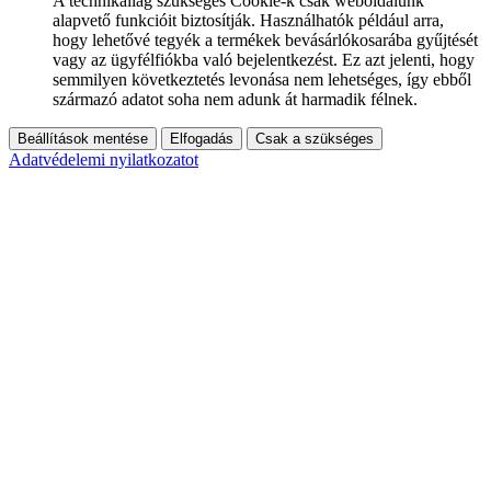
A technikailag szükséges Cookie-k csak weboldalunk
alapvető funkcióit biztosítják. Használhatók például arra,
hogy lehetővé tegyék a termékek bevásárlókosarába gyűjtését
vagy az ügyfélfiókba való bejelentkezést. Ez azt jelenti, hogy
semmilyen következtetés levonása nem lehetséges, így ebből
származó adatot soha nem adunk át harmadik félnek.
Beállítások mentése
Elfogadás
Csak a szükséges
Adatvédelemi nyilatkozatot