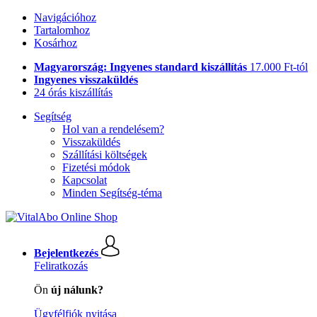
Navigációhoz
Tartalomhoz
Kosárhoz
Magyarország: Ingyenes standard kiszállítás
17.000 Ft-tól
Ingyenes visszaküldés
24 órás kiszállítás
Segítség
Hol van a rendelésem?
Visszaküldés
Szállítási költségek
Fizetési módok
Kapcsolat
Minden Segítség-téma
Bejelentkezés
Feliratkozás
Ön
új nálunk?
Ügyfélfiók nyitása