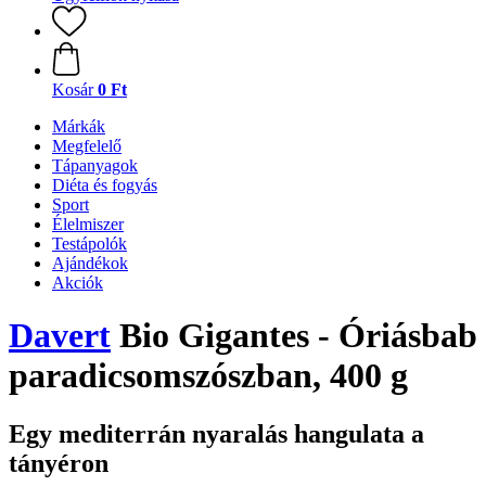
Kosár
0 Ft
Márkák
Megfelelő
Tápanyagok
Diéta és fogyás
Sport
Élelmiszer
Testápolók
Ajándékok
Akciók
Davert
Bio Gigantes - Óriásbab
paradicsomszószban, 400 g
Egy mediterrán nyaralás hangulata a
tányéron