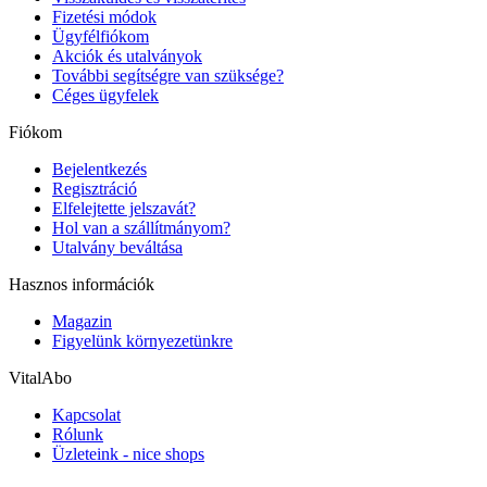
Fizetési módok
Ügyfélfiókom
Akciók és utalványok
További segítségre van szüksége?
Céges ügyfelek
Fiókom
Bejelentkezés
Regisztráció
Elfelejtette jelszavát?
Hol van a szállítmányom?
Utalvány beváltása
Hasznos információk
Magazin
Figyelünk környezetünkre
VitalAbo
Kapcsolat
Rólunk
Üzleteink - nice shops