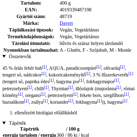
Tartalom:
400 g
EAN:
4019339487198
Gyártói szám:
48719
Márka:
Davert
Táplálkozási típusok:
Vegán, Vegetáriánus
Terméktulajdonságok:
Vegán, Vegetáriánus
Tárolási útmutató:
hűvös és száraz helyen tárolandó
Nyomokban tartalmazhat:
A - Glutén, F - Szójabab, M - Mustár
Összetevők
[1]
[1]
[1]
45 % óriás fehér bab
, AQUA, paradicsompüré
, olívaolaj
,
[1]
[1]
[1]
tengeri só, nádcukor
, kukoricakeményítő
, 3 % fűszerkeverék
[1]
[1]
[1]
(tengeri só, paprika édes
, hagyma por
, fokhagymapor
,
[1]
[1]
[1]
[1]
petrezselyem
, chilli
, Thymian
, illóolajok (majoránna
, római
[1]
[1]
[1]
[1]
kömény
, oregano
, petrezselyem
, fekete bors, szegfűbors
,
[1]
[1]
[1]
[1]
[1]
bazsalikom
, zsálya
, koriander
, fokhagyma
)), hagyma
ellenőrzött biológiai előállításból
Tápérték
Tápérték
/ 100 g
energia tartalom / energia
360 / 86 kj / kcal