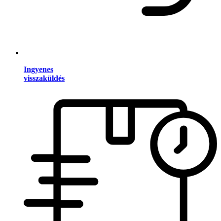
Ingyenes
visszaküldés