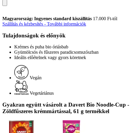
Magyarország: Ingyenes standard kiszállítás
17.000 Ft-tól
Szállítás és kézbesítés - További információk
Tulajdonságok és előnyök
Krémes és puha bio óriásbab
Gyümölcsös és fűszeres paradicsomszószban
Ideális előételnek vagy gyors köretnek
Vegán
Vegetáriánus
Gyakran együtt vásárolt a Davert Bio Noodle-Cup -
Zöldfűszeres krémmártással, 61 g termékkel