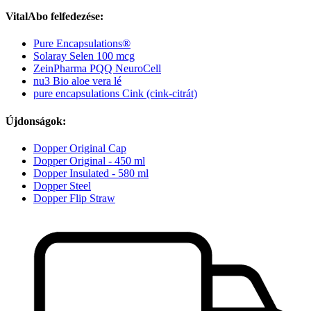
VitalAbo felfedezése:
Pure Encapsulations®
Solaray Selen 100 mcg
ZeinPharma PQQ NeuroCell
nu3 Bio aloe vera lé
pure encapsulations Cink (cink-citrát)
Újdonságok:
Dopper Original Cap
Dopper Original - 450 ml
Dopper Insulated - 580 ml
Dopper Steel
Dopper Flip Straw