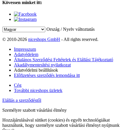
Kövessen minket itt:
Ország / Nyelv változtatás
© 2010-2026
niceshops GmbH
- All rights reserved.
Impresszum
Adatvédelem
Általános Szerződési Feltételek és Elállási Tájékoztató
Akadálymentesítési nyilatkozat
Adatvédelmi beállítások
Előfizetéses szerződés lemondása itt
Cég
További niceshops üzletek
Elállás a szerződéstől
Személyre szabott vásárlási élmény
Hozzájárulásával sütiket (cookies) és egyéb technológiákat
használunk, hogy személyre szabott vásárlási élményt nyújtsunk