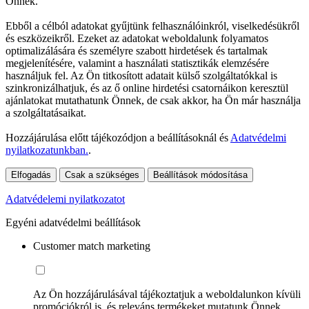
Önnek.
Ebből a célból adatokat gyűjtünk felhasználóinkról, viselkedésükről
és eszközeikről. Ezeket az adatokat weboldalunk folyamatos
optimalizálására és személyre szabott hirdetések és tartalmak
megjelenítésére, valamint a használati statisztikák elemzésére
használjuk fel. Az Ön titkosított adatait külső szolgáltatókkal is
szinkronizálhatjuk, és az ő online hirdetési csatornáikon keresztül
ajánlatokat mutathatunk Önnek, de csak akkor, ha Ön már használja
a szolgáltatásaikat.
Hozzájárulása előtt tájékozódjon a beállításoknál és
Adatvédelmi
nyilatkozatunkban.
.
Elfogadás
Csak a szükséges
Beállítások módosítása
Adatvédelemi nyilatkozatot
Egyéni adatvédelmi beállítások
Customer match marketing
Az Ön hozzájárulásával tájékoztatjuk a weboldalunkon kívüli
promóciókról is, és releváns termékeket mutatunk Önnek.