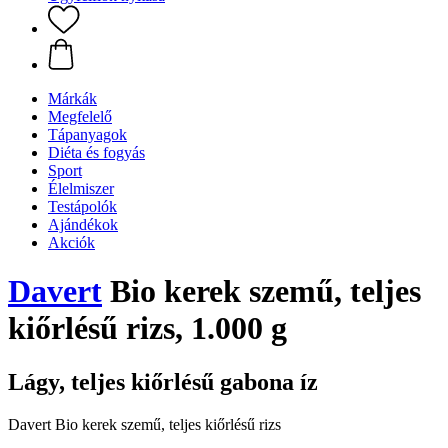
Márkák
Megfelelő
Tápanyagok
Diéta és fogyás
Sport
Élelmiszer
Testápolók
Ajándékok
Akciók
Davert
Bio kerek szemű, teljes
kiőrlésű rizs, 1.000 g
Lágy, teljes kiőrlésű gabona íz
Davert Bio kerek szemű, teljes kiőrlésű rizs