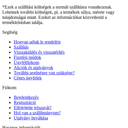
*Ezek a szállítási költségek a normál szállításra vonatkoznak.
Lehetnek további költségek, pl. a termékek súlya, mérete vagy
tulajdonságai miatt. Ezeket az információkat közvetlenül a
termékleírásban találja.
Segítség
Hogyan adjak le rendelést
Szállítás
Visszaküldés és visszatérítés
Fizetési módok
Ügyfélfiókom
Akciók és utalványok
További segítségre van szüksége?
Céges ügyfelek
Fiókom
Bejelentkezés
Regisztráció
Elfelejtette jelszavát?
Hol van a szállítmányom?
Utalvány beváltása
Hasznos információk