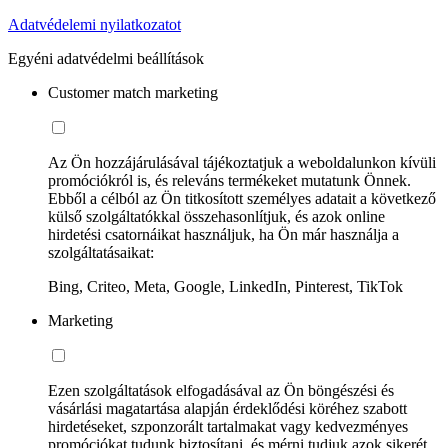
Adatvédelemi nyilatkozatot
Egyéni adatvédelmi beállítások
Customer match marketing
Az Ön hozzájárulásával tájékoztatjuk a weboldalunkon kívüli
promóciókról is, és releváns termékeket mutatunk Önnek.
Ebből a célból az Ön titkosított személyes adatait a következő
külső szolgáltatókkal összehasonlítjuk, és azok online
hirdetési csatornáikat használjuk, ha Ön már használja a
szolgáltatásaikat:
Bing, Criteo, Meta, Google, LinkedIn, Pinterest, TikTok
Marketing
Ezen szolgáltatások elfogadásával az Ön böngészési és
vásárlási magatartása alapján érdeklődési köréhez szabott
hirdetéseket, szponzorált tartalmakat vagy kedvezményes
promóciókat tudunk biztosítani, és mérni tudjuk azok sikerét.