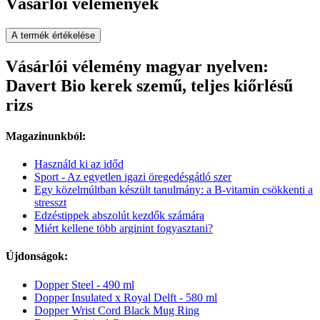
Vásárlói vélemények
A termék értékelése
Vásárlói vélemény magyar nyelven:
Davert Bio kerek szemű, teljes kiőrlésű
rizs
Magazinunkból:
Használd ki az időd
Sport - Az egyetlen igazi öregedésgátló szer
Egy közelmúltban készült tanulmány: a B-vitamin csökkenti a
stresszt
Edzéstippek abszolút kezdők számára
Miért kellene több arginint fogyasztani?
Újdonságok:
Dopper Steel - 490 ml
Dopper Insulated x Royal Delft - 580 ml
Dopper Wrist Cord Black Mug Ring