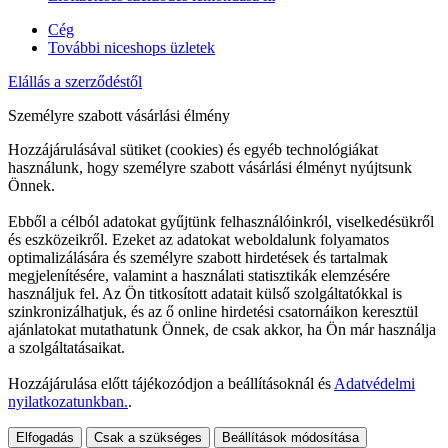
Cég
További niceshops üzletek
Elállás a szerződéstől
Személyre szabott vásárlási élmény
Hozzájárulásával sütiket (cookies) és egyéb technológiákat
használunk, hogy személyre szabott vásárlási élményt nyújtsunk
Önnek.
Ebből a célból adatokat gyűjtünk felhasználóinkról, viselkedésükről
és eszközeikről. Ezeket az adatokat weboldalunk folyamatos
optimalizálására és személyre szabott hirdetések és tartalmak
megjelenítésére, valamint a használati statisztikák elemzésére
használjuk fel. Az Ön titkosított adatait külső szolgáltatókkal is
szinkronizálhatjuk, és az ő online hirdetési csatornáikon keresztül
ajánlatokat mutathatunk Önnek, de csak akkor, ha Ön már használja
a szolgáltatásaikat.
Hozzájárulása előtt tájékozódjon a beállításoknál és
Adatvédelmi
nyilatkozatunkban.
.
Elfogadás
Csak a szükséges
Beállítások módosítása