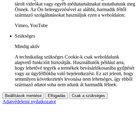
tárolt videókat vagy egyéb médiatartalmakat mutathatunk meg
Önnek. Az Ön beleegyezésével az alábbi, harmadik féltől
származó szolgáltatásokat használjuk ezen a weboldalon:
Vimeo, YouTube
Szükséges
Mindig aktív
A technikailag szükséges Cookie-k csak weboldalunk
alapvető funkcióit biztosítják. Használhatók például arra,
hogy lehetővé tegyék a termékek bevásárlókosarába gyűjtését
vagy az ügyfélfiókba való bejelentkezést. Ez azt jelenti, hogy
semmilyen következtetés levonása nem lehetséges, így ebből
származó adatot soha nem adunk át harmadik félnek.
Beállítások mentése
Elfogadás
Csak a szükséges
Adatvédelemi nyilatkozatot