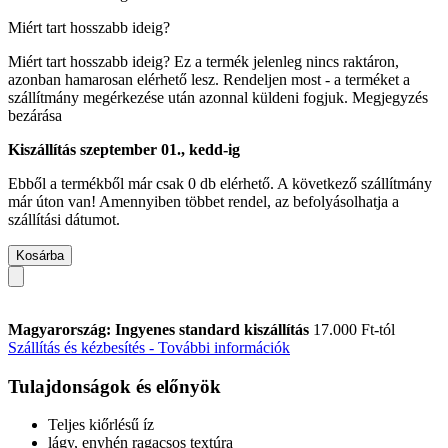
Miért tart hosszabb ideig?
Miért tart hosszabb ideig?
Ez a termék jelenleg nincs raktáron,
azonban hamarosan elérhető lesz. Rendeljen most - a terméket a
szállítmány megérkezése után azonnal küldeni fogjuk.
Megjegyzés
bezárása
Kiszállítás szeptember 01., kedd-ig
Ebből a termékből már csak 0 db elérhető. A következő szállítmány
már úton van! Amennyiben többet rendel, az befolyásolhatja a
szállítási dátumot.
Kosárba
Magyarország: Ingyenes standard kiszállítás
17.000 Ft-tól
Szállítás és kézbesítés - További információk
Tulajdonságok és előnyök
Teljes kiőrlésű íz
lágy, enyhén ragacsos textúra