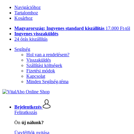
Navigációhoz
Tartalomhoz
Kosárhoz
Magyarország: Ingyenes standard kiszállítás
17.000 Ft-tól
Ingyenes visszaküldés
24 órás kiszállítás
Segítség
Hol van a rendelésem?
Visszaküldés
Szállítási költségek
Fizetési módok
Kapcsolat
Minden Segítség-téma
Bejelentkezés
Feliratkozás
Ön
új nálunk?
Ügyfélfiók nyitása