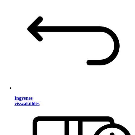
Ingyenes
visszaküldés