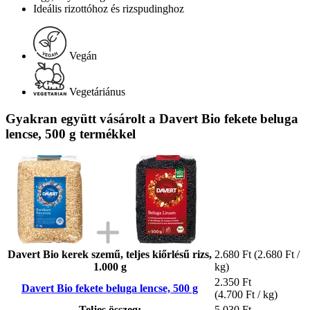
Ideális rizottóhoz és rizspudinghoz
Vegán
Vegetáriánus
Gyakran együtt vásárolt a Davert Bio fekete beluga
lencse, 500 g termékkel
Davert Bio kerek szemű, teljes kiőrlésű rizs,
2.680 Ft
(2.680 Ft /
1.000 g
kg)
2.350 Ft
Davert Bio fekete beluga lencse, 500 g
(4.700 Ft / kg)
Teljes összeg:
5.030 Ft