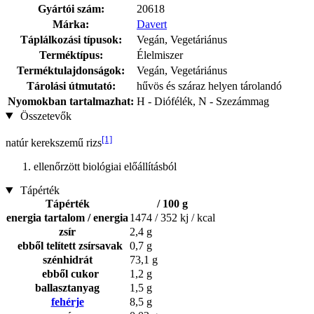
Gyártói szám:
20618
Márka:
Davert
Táplálkozási típusok:
Vegán, Vegetáriánus
Terméktípus:
Élelmiszer
Terméktulajdonságok:
Vegán, Vegetáriánus
Tárolási útmutató:
hűvös és száraz helyen tárolandó
Nyomokban tartalmazhat:
H - Diófélék, N - Szezámmag
Összetevők
[1]
natúr kerekszemű rizs
ellenőrzött biológiai előállításból
Tápérték
Tápérték
/ 100 g
energia tartalom / energia
1474 / 352 kj / kcal
zsír
2,4 g
ebből telített zsírsavak
0,7 g
szénhidrát
73,1 g
ebből cukor
1,2 g
ballasztanyag
1,5 g
fehérje
8,5 g