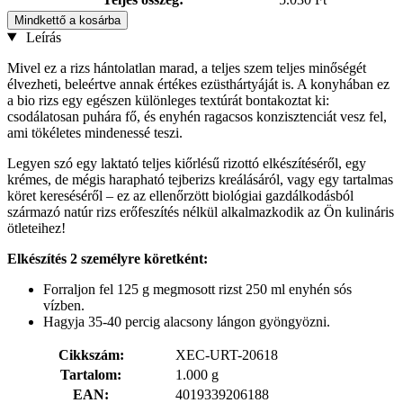
Mindkettő a kosárba
Leírás
Mivel ez a rizs hántolatlan marad, a teljes szem teljes minőségét
élvezheti, beleértve annak értékes ezüsthártyáját is. A konyhában ez
a bio rizs egy egészen különleges textúrát bontakoztat ki:
csodálatosan puhára fő, és enyhén ragacsos konzisztenciát vesz fel,
ami tökéletes mindenessé teszi.
Legyen szó egy laktató teljes kiőrlésű rizottó elkészítéséről, egy
krémes, de mégis harapható tejberizs kreálásáról, vagy egy tartalmas
köret kereséséről – ez az ellenőrzött biológiai gazdálkodásból
származó natúr rizs erőfeszítés nélkül alkalmazkodik az Ön kulináris
ötleteihez!
Elkészítés 2 személyre köretként:
Forraljon fel 125 g megmosott rizst 250 ml enyhén sós
vízben.
Hagyja 35-40 percig alacsony lángon gyöngyözni.
Cikkszám:
XEC-URT-20618
Tartalom:
1.000 g
EAN:
4019339206188