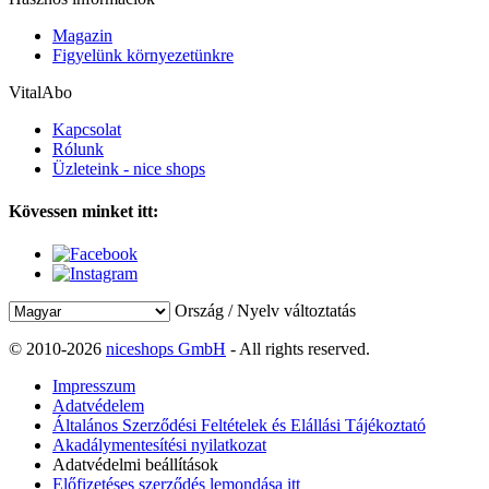
Magazin
Figyelünk környezetünkre
VitalAbo
Kapcsolat
Rólunk
Üzleteink - nice shops
Kövessen minket itt:
Ország / Nyelv változtatás
© 2010-2026
niceshops GmbH
- All rights reserved.
Impresszum
Adatvédelem
Általános Szerződési Feltételek és Elállási Tájékoztató
Akadálymentesítési nyilatkozat
Adatvédelmi beállítások
Előfizetéses szerződés lemondása itt