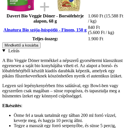
Davert Bio Veggie Döner - Borsófehérje
1.060 Ft
(15.588 Ft
alapon, 68 g
/ kg)
840 Ft
Alnatura Bio szója-húspótló - Finom, 150 g
(5.600 Ft / kg)
Teljes összeg:
1.900 Ft
Mindkettő a kosárba
Leírás
A Bio Veggie Döner termékkel a népszerű gyorséttermi klasszikust
egyenesen a saját bio konyhájába viheti el. Az alapot a borsó- és
lóbabfehérjéből készült kiadós darabkák képezik, amelyek egy
pikáns fűszerkeveréknek köszönhetően nyerik el autentikus ízüket.
Legyen szó lepénykenyérben friss salátával, egy Bowl-ben vagy
egyszerűen csak magában – süsse ropogósra, és tapasztalja meg a
húsmentes ízeket egy könnyed csípősséggel.
Elkészítés
:
Öntse fel a tasak tartalmát egy tálban 200 ml forró vízzel,
keverje meg, és hagyja 10 percig állni.
Tegye a masszát egy forró serpenyőbe, és süsse 5 percig,