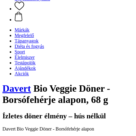
Márkák
Megfelelő
Tápanyagok
Diéta és fogyás
Sport
Élelmiszer
Testápolók
Ajándékok
Akciók
Davert
Bio Veggie Döner -
Borsófehérje alapon, 68 g
Ízletes döner élmény – hús nélkül
Davert Bio Veggie Döner - Borsófehérje alapon