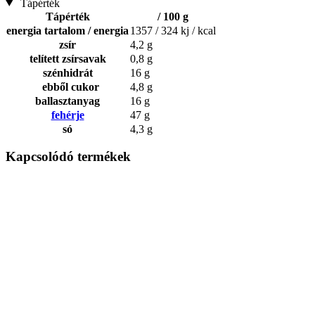
Tápérték
Tápérték
/ 100 g
energia tartalom / energia
1357 / 324 kj / kcal
zsír
4,2 g
telített zsírsavak
0,8 g
szénhidrát
16 g
ebből cukor
4,8 g
ballasztanyag
16 g
fehérje
47 g
só
4,3 g
Kapcsolódó termékek