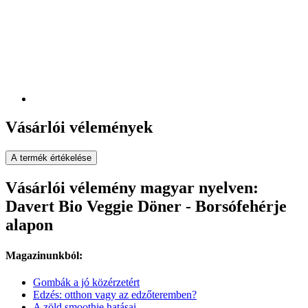
Vásárlói vélemények
A termék értékelése
Vásárlói vélemény magyar nyelven:
Davert Bio Veggie Döner - Borsófehérje
alapon
Magazinunkból:
Gombák a jó közérzetért
Edzés: otthon vagy az edzőteremben?
A zöld smoothie hatásai