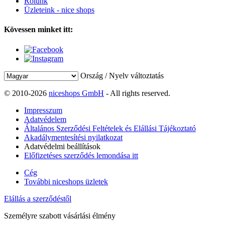
Rólunk
Üzleteink - nice shops
Kövessen minket itt:
Ország / Nyelv változtatás
© 2010-2026
niceshops GmbH
- All rights reserved.
Impresszum
Adatvédelem
Általános Szerződési Feltételek és Elállási Tájékoztató
Akadálymentesítési nyilatkozat
Adatvédelmi beállítások
Előfizetéses szerződés lemondása itt
Cég
További niceshops üzletek
Elállás a szerződéstől
Személyre szabott vásárlási élmény