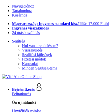
Navigációhoz
Tartalomhoz
Kosárhoz
Magyarország: Ingyenes standard kiszállítás
17.000 Ft-tól
Ingyenes visszaküldés
24 órás kiszállítás
Segítség
Hol van a rendelésem?
Visszaküldés
Szállítási költségek
Fizetési módok
Kapcsolat
Minden Segítség-téma
Bejelentkezés
Feliratkozás
Ön
új nálunk?
Ügyfélfiók nyitása