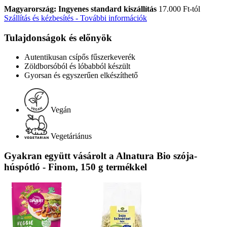
Magyarország: Ingyenes standard kiszállítás
17.000 Ft-tól
Szállítás és kézbesítés - További információk
Tulajdonságok és előnyök
Autentikusan csípős fűszerkeverék
Zöldborsóból és lóbabból készült
Gyorsan és egyszerűen elkészíthető
Vegán
Vegetáriánus
Gyakran együtt vásárolt a Alnatura Bio szója-
húspótló - Finom, 150 g termékkel