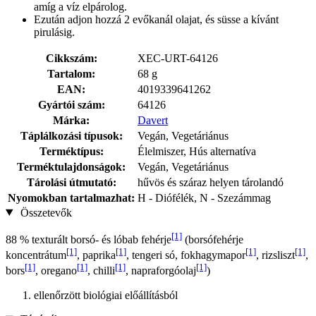
amíg a víz elpárolog.
Ezután adjon hozzá 2 evőkanál olajat, és süsse a kívánt
pirulásig.
Cikkszám:
XEC-URT-64126
Tartalom:
68 g
EAN:
4019339641262
Gyártói szám:
64126
Márka:
Davert
Táplálkozási típusok:
Vegán, Vegetáriánus
Terméktípus:
Élelmiszer, Hús alternatíva
Terméktulajdonságok:
Vegán, Vegetáriánus
Tárolási útmutató:
hűvös és száraz helyen tárolandó
Nyomokban tartalmazhat:
H - Diófélék, N - Szezámmag
Összetevők
[1]
88 % texturált borsó- és lóbab fehérje
(borsófehérje
[1]
[1]
[1]
[1]
koncentrátum
, paprika
, tengeri só, fokhagymapor
, rizsliszt
,
[1]
[1]
[1]
[1]
bors
, oregano
, chilli
, napraforgóolaj
)
ellenőrzött biológiai előállításból