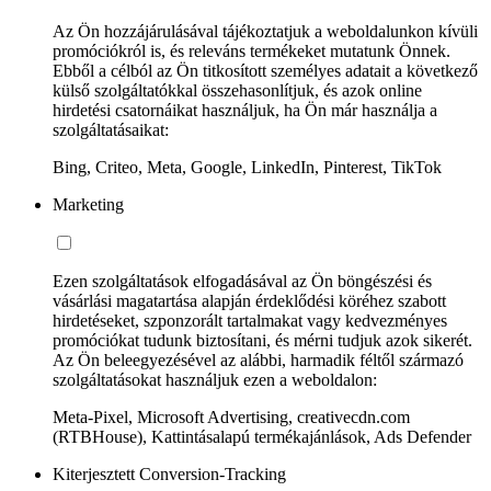
Az Ön hozzájárulásával tájékoztatjuk a weboldalunkon kívüli
promóciókról is, és releváns termékeket mutatunk Önnek.
Ebből a célból az Ön titkosított személyes adatait a következő
külső szolgáltatókkal összehasonlítjuk, és azok online
hirdetési csatornáikat használjuk, ha Ön már használja a
szolgáltatásaikat:
Bing, Criteo, Meta, Google, LinkedIn, Pinterest, TikTok
Marketing
Ezen szolgáltatások elfogadásával az Ön böngészési és
vásárlási magatartása alapján érdeklődési köréhez szabott
hirdetéseket, szponzorált tartalmakat vagy kedvezményes
promóciókat tudunk biztosítani, és mérni tudjuk azok sikerét.
Az Ön beleegyezésével az alábbi, harmadik féltől származó
szolgáltatásokat használjuk ezen a weboldalon:
Meta-Pixel, Microsoft Advertising, creativecdn.com
(RTBHouse), Kattintásalapú termékajánlások, Ads Defender
Kiterjesztett Conversion-Tracking