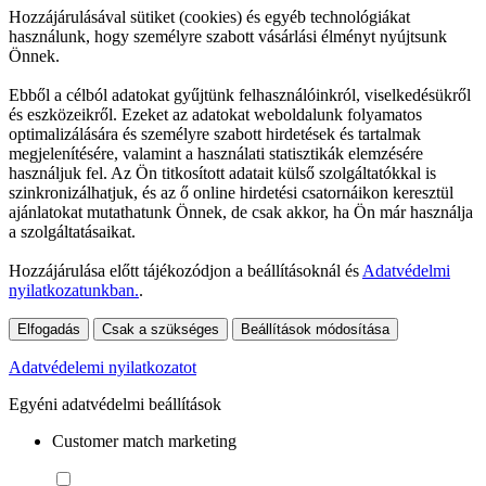
Hozzájárulásával sütiket (cookies) és egyéb technológiákat
használunk, hogy személyre szabott vásárlási élményt nyújtsunk
Önnek.
Ebből a célból adatokat gyűjtünk felhasználóinkról, viselkedésükről
és eszközeikről. Ezeket az adatokat weboldalunk folyamatos
optimalizálására és személyre szabott hirdetések és tartalmak
megjelenítésére, valamint a használati statisztikák elemzésére
használjuk fel. Az Ön titkosított adatait külső szolgáltatókkal is
szinkronizálhatjuk, és az ő online hirdetési csatornáikon keresztül
ajánlatokat mutathatunk Önnek, de csak akkor, ha Ön már használja
a szolgáltatásaikat.
Hozzájárulása előtt tájékozódjon a beállításoknál és
Adatvédelmi
nyilatkozatunkban.
.
Elfogadás
Csak a szükséges
Beállítások módosítása
Adatvédelemi nyilatkozatot
Egyéni adatvédelmi beállítások
Customer match marketing