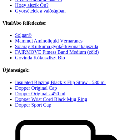
Hogy alszik Ön?
Gyorsételek a valóságban
VitalAbo felfedezése:
Solgar®
Mammut Aminoliquid Vérnarancs
Solaray Kurkuma gyökérkivonat kapszula
FAIRMOVE Fitness Band Medium (zöld)
Govinda Kókuszliszt Bio
Újdonságok:
Insulated Blazing Black x Flip Straw - 580 ml
Dopper Original Cap
Dopper Original - 450 ml
Dopper Wrist Cord Black Mug Ring
Dopper Sport Cap