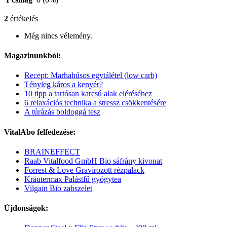
2
értékelés
Még nincs vélemény.
Magazinunkból:
Recept: Marhahúsos egytálétel (low carb)
Tényleg káros a kenyér?
10 tipp a tartósan karcsú alak eléréséhez
6 relaxációs technika a stressz csökkentésére
A túrázás boldoggá tesz
VitalAbo felfedezése:
BRAINEFFECT
Raab Vitalfood GmbH Bio sáfrány kivonat
Forrest & Love Gravírozott rézpalack
Kräutermax Palástfű gyógytea
Vilgain Bio zabszelet
Újdonságok: