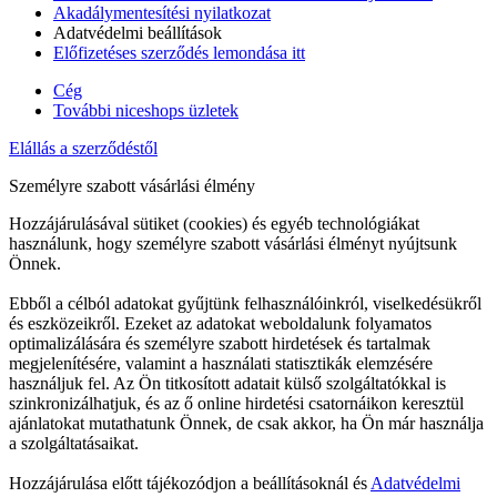
Akadálymentesítési nyilatkozat
Adatvédelmi beállítások
Előfizetéses szerződés lemondása itt
Cég
További niceshops üzletek
Elállás a szerződéstől
Személyre szabott vásárlási élmény
Hozzájárulásával sütiket (cookies) és egyéb technológiákat
használunk, hogy személyre szabott vásárlási élményt nyújtsunk
Önnek.
Ebből a célból adatokat gyűjtünk felhasználóinkról, viselkedésükről
és eszközeikről. Ezeket az adatokat weboldalunk folyamatos
optimalizálására és személyre szabott hirdetések és tartalmak
megjelenítésére, valamint a használati statisztikák elemzésére
használjuk fel. Az Ön titkosított adatait külső szolgáltatókkal is
szinkronizálhatjuk, és az ő online hirdetési csatornáikon keresztül
ajánlatokat mutathatunk Önnek, de csak akkor, ha Ön már használja
a szolgáltatásaikat.
Hozzájárulása előtt tájékozódjon a beállításoknál és
Adatvédelmi