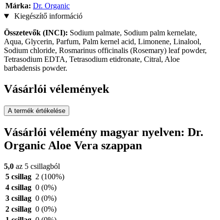
Márka:
Dr. Organic
Kiegészítő információ
Összetevők (INCI):
Sodium palmate, Sodium palm kernelate,
Aqua, Glycerin, Parfum, Palm kernel acid, Limonene, Linalool,
Sodium chloride, Rosmarinus officinalis (Rosemary) leaf powder,
Tetrasodium EDTA, Tetrasodium etidronate, Citral, Aloe
barbadensis powder.
Vásárlói vélemények
A termék értékelése
Vásárlói vélemény magyar nyelven: Dr.
Organic Aloe Vera szappan
5,0
az 5 csillagból
5 csillag
2
(100%)
4 csillag
0
(0%)
3 csillag
0
(0%)
2 csillag
0
(0%)
1 csillag
0
(0%)