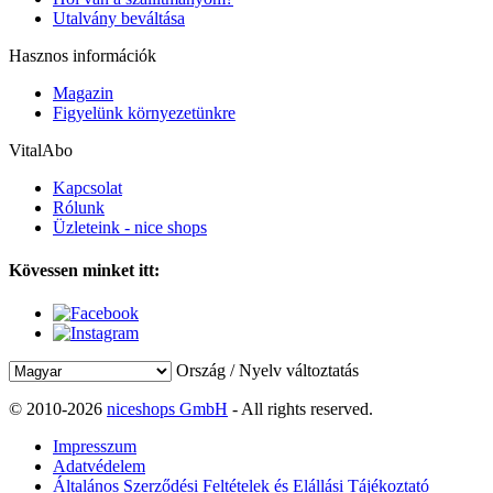
Utalvány beváltása
Hasznos információk
Magazin
Figyelünk környezetünkre
VitalAbo
Kapcsolat
Rólunk
Üzleteink - nice shops
Kövessen minket itt:
Ország / Nyelv változtatás
© 2010-2026
niceshops GmbH
- All rights reserved.
Impresszum
Adatvédelem
Általános Szerződési Feltételek és Elállási Tájékoztató