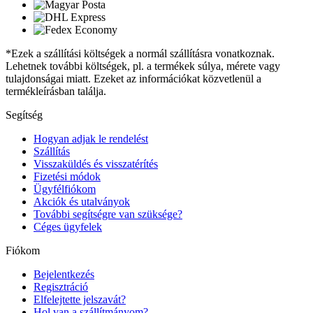
*Ezek a szállítási költségek a normál szállításra vonatkoznak.
Lehetnek további költségek, pl. a termékek súlya, mérete vagy
tulajdonságai miatt. Ezeket az információkat közvetlenül a
termékleírásban találja.
Segítség
Hogyan adjak le rendelést
Szállítás
Visszaküldés és visszatérítés
Fizetési módok
Ügyfélfiókom
Akciók és utalványok
További segítségre van szüksége?
Céges ügyfelek
Fiókom
Bejelentkezés
Regisztráció
Elfelejtette jelszavát?
Hol van a szállítmányom?