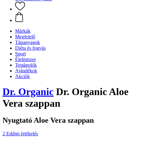
Márkák
Megfelelő
Tápanyagok
Diéta és fogyás
Sport
Élelmiszer
Testápolók
Ajándékok
Akciók
Dr. Organic
Dr. Organic Aloe
Vera szappan
Nyugtató Aloe Vera szappan
2 Eddigi értékelés