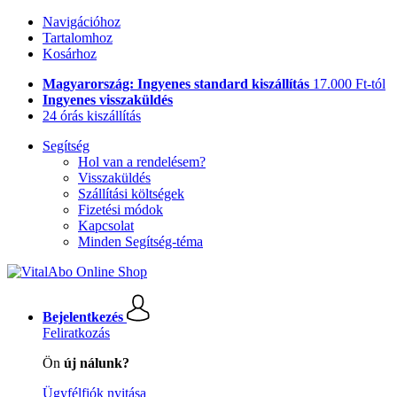
Navigációhoz
Tartalomhoz
Kosárhoz
Magyarország: Ingyenes standard kiszállítás
17.000 Ft-tól
Ingyenes visszaküldés
24 órás kiszállítás
Segítség
Hol van a rendelésem?
Visszaküldés
Szállítási költségek
Fizetési módok
Kapcsolat
Minden Segítség-téma
Bejelentkezés
Feliratkozás
Ön
új nálunk?
Ügyfélfiók nyitása