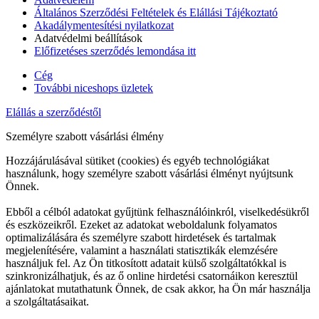
Általános Szerződési Feltételek és Elállási Tájékoztató
Akadálymentesítési nyilatkozat
Adatvédelmi beállítások
Előfizetéses szerződés lemondása itt
Cég
További niceshops üzletek
Elállás a szerződéstől
Személyre szabott vásárlási élmény
Hozzájárulásával sütiket (cookies) és egyéb technológiákat
használunk, hogy személyre szabott vásárlási élményt nyújtsunk
Önnek.
Ebből a célból adatokat gyűjtünk felhasználóinkról, viselkedésükről
és eszközeikről. Ezeket az adatokat weboldalunk folyamatos
optimalizálására és személyre szabott hirdetések és tartalmak
megjelenítésére, valamint a használati statisztikák elemzésére
használjuk fel. Az Ön titkosított adatait külső szolgáltatókkal is
szinkronizálhatjuk, és az ő online hirdetési csatornáikon keresztül
ajánlatokat mutathatunk Önnek, de csak akkor, ha Ön már használja
a szolgáltatásaikat.