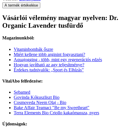
A termék értékelése
Vásárlói vélemény magyar nyelven: Dr.
Organic Lavender tusfürdő
Magazinunkból:
Vitaminbombák őszre
Miért kellene több arginint fogyasztani?
Aquajogging - több, mint egy regenerációs edzés
Hogyan javítható az agy teljesítménye?
Érdekes tudnivalók: „Sport és Elhízás”
VitalAbo felfedezése:
Sebamed
Govinda Kókuszliszt Bio
Cosmoveda Neem Olaj - Bio
Bake Affair Teamaci "Be my Sweetheart"
Terra Elements Bio Criollo kakaómassza, nyers
Újdonságok: