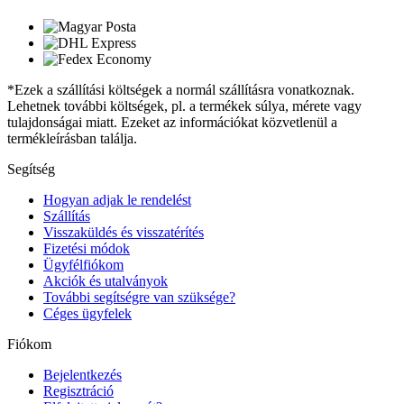
*Ezek a szállítási költségek a normál szállításra vonatkoznak.
Lehetnek további költségek, pl. a termékek súlya, mérete vagy
tulajdonságai miatt. Ezeket az információkat közvetlenül a
termékleírásban találja.
Segítség
Hogyan adjak le rendelést
Szállítás
Visszaküldés és visszatérítés
Fizetési módok
Ügyfélfiókom
Akciók és utalványok
További segítségre van szüksége?
Céges ügyfelek
Fiókom
Bejelentkezés
Regisztráció