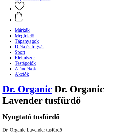
Márkák
Megfelelő
Tápanyagok
Diéta és fogyás
Sport
Élelmiszer
Testápolók
Ajándékok
Akciók
Dr. Organic
Dr. Organic
Lavender tusfürdő
Nyugtató tusfürdő
Dr. Organic Lavender tusfürdő