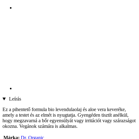
Leírás
Ez a pihentető formula bio levendulaolaj és aloe vera keveréke,
amely a testet és az elmét is nyugtatja. Gyengéden tisztít anélkül,
hogy megzavarná a bőr egyensúlyát vagy irritációt vagy szárazságot
okozna. Vegánok számára is alkalmas.
Márka:
Dr. Organic