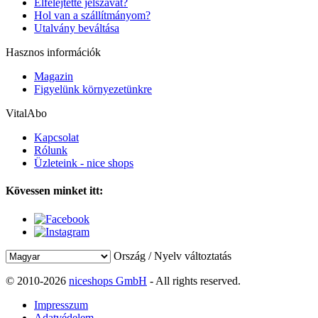
Elfelejtette jelszavát?
Hol van a szállítmányom?
Utalvány beváltása
Hasznos információk
Magazin
Figyelünk környezetünkre
VitalAbo
Kapcsolat
Rólunk
Üzleteink - nice shops
Kövessen minket itt:
Ország / Nyelv változtatás
© 2010-2026
niceshops GmbH
- All rights reserved.
Impresszum
Adatvédelem