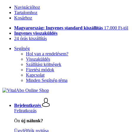
Navigációhoz
Tartalomhoz
Kosárhoz
Magyarország: Ingyenes standard kiszállítás
17.000 Ft-tól
Ingyenes visszaküldés
24 órás kiszállítás
Segítség
Hol van a rendelésem?
Visszaküldés
Szállítási költségek
Fizetési módok
Kapcsolat
Minden Segítség-téma
Bejelentkezés
Feliratkozás
Ön
új nálunk?
Ügyfélfiók nyitása