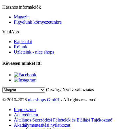
Hasznos információk
Magazin
Figyelünk környezetünkre
VitalAbo
Kapcsolat
Rólunk
Üzleteink - nice shops
Kövessen minket itt:
Ország / Nyelv változtatás
© 2010-2026
niceshops GmbH
- All rights reserved.
Impresszum
Adatvédelem
Általános Szerződési Feltételek és Elállási Tájékoztató
Akadálymentesítési nyilatkozat