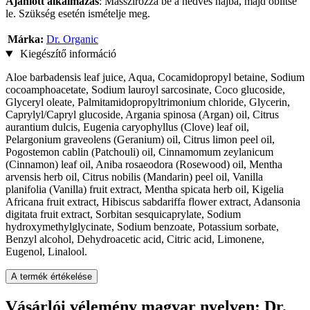
Ajánlott alkalmazás
: Masszírozza be a nedves hajba, majd öblítse
le. Szükség esetén ismételje meg.
Márka:
Dr. Organic
Kiegészítő információ
Aloe barbadensis leaf juice, Aqua, Cocamidopropyl betaine, Sodium
cocoamphoacetate, Sodium lauroyl sarcosinate, Coco glucoside,
Glyceryl oleate, Palmitamidopropyltrimonium chloride, Glycerin,
Caprylyl/Capryl glucoside, Argania spinosa (Argan) oil, Citrus
aurantium dulcis, Eugenia caryophyllus (Clove) leaf oil,
Pelargonium graveolens (Geranium) oil, Citrus limon peel oil,
Pogostemon cablin (Patchouli) oil, Cinnamomum zeylanicum
(Cinnamon) leaf oil, Aniba rosaeodora (Rosewood) oil, Mentha
arvensis herb oil, Citrus nobilis (Mandarin) peel oil, Vanilla
planifolia (Vanilla) fruit extract, Mentha spicata herb oil, Kigelia
Africana fruit extract, Hibiscus sabdariffa flower extract, Adansonia
digitata fruit extract, Sorbitan sesquicaprylate, Sodium
hydroxymethylglycinate, Sodium benzoate, Potassium sorbate,
Benzyl alcohol, Dehydroacetic acid, Citric acid, Limonene,
Eugenol, Linalool.
A termék értékelése
Vásárlói vélemény magyar nyelven: Dr.