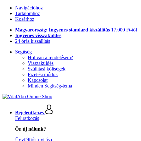
Navigációhoz
Tartalomhoz
Kosárhoz
Magyarország: Ingyenes standard kiszállítás
17.000 Ft-tól
Ingyenes visszaküldés
24 órás kiszállítás
Segítség
Hol van a rendelésem?
Visszaküldés
Szállítási költségek
Fizetési módok
Kapcsolat
Minden Segítség-téma
Bejelentkezés
Feliratkozás
Ön
új nálunk?
Ügyfélfiók nyitása