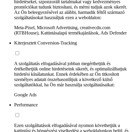
hirdetéseket, szponzorált tartalmakat vagy kedvezményes
promóciókat tudunk biztosítani, és mérni tudjuk azok sikerét.
Az Ön beleegyezésével az alábbi, harmadik féltől származó
szolgáltatásokat használjuk ezen a weboldalon:
Meta-Pixel, Microsoft Advertising, creativecdn.com
(RTBHouse), Kattintásalapú termékajánlások, Ads Defender
Kiterjesztett Conversion-Tracking
A szolgáltatás elfogadásával jobban megérthetjük és
értékelhetjük online hirdetéseink sikerét, és optimalizálhatjuk
hirdetési kínálatunkat. Ennek érdekében az Ön titkosított
személyes adatait összehasonlítjuk a következő külső
szolgáltatókkal, ha Ön már használja szolgáltatásaikat:
Google Ads
Performance
Ezen szolgáltatások elfogadásával nyomon követhetjük a
kattintási és böngészési viselkedést a weboldalunkon belül, és