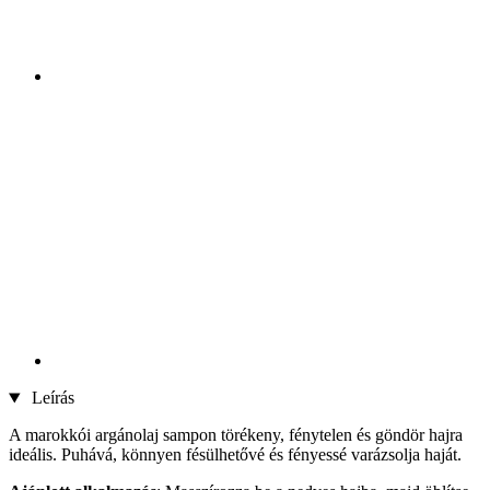
Leírás
A marokkói argánolaj sampon törékeny, fénytelen és göndör hajra
ideális. Puhává, könnyen fésülhetővé és fényessé varázsolja haját.