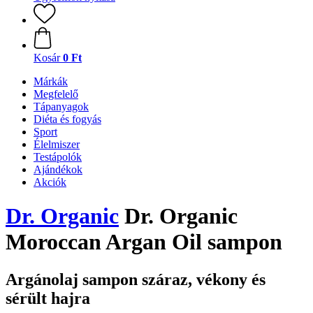
Kosár
0 Ft
Márkák
Megfelelő
Tápanyagok
Diéta és fogyás
Sport
Élelmiszer
Testápolók
Ajándékok
Akciók
Dr. Organic
Dr. Organic
Moroccan Argan Oil sampon
Argánolaj sampon száraz, vékony és
sérült hajra