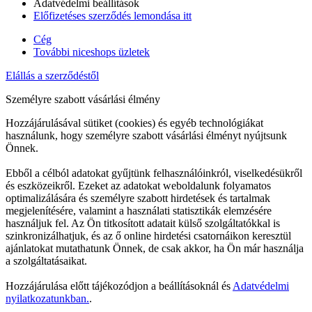
Adatvédelmi beállítások
Előfizetéses szerződés lemondása itt
Cég
További niceshops üzletek
Elállás a szerződéstől
Személyre szabott vásárlási élmény
Hozzájárulásával sütiket (cookies) és egyéb technológiákat
használunk, hogy személyre szabott vásárlási élményt nyújtsunk
Önnek.
Ebből a célból adatokat gyűjtünk felhasználóinkról, viselkedésükről
és eszközeikről. Ezeket az adatokat weboldalunk folyamatos
optimalizálására és személyre szabott hirdetések és tartalmak
megjelenítésére, valamint a használati statisztikák elemzésére
használjuk fel. Az Ön titkosított adatait külső szolgáltatókkal is
szinkronizálhatjuk, és az ő online hirdetési csatornáikon keresztül
ajánlatokat mutathatunk Önnek, de csak akkor, ha Ön már használja
a szolgáltatásaikat.
Hozzájárulása előtt tájékozódjon a beállításoknál és
Adatvédelmi
nyilatkozatunkban.
.