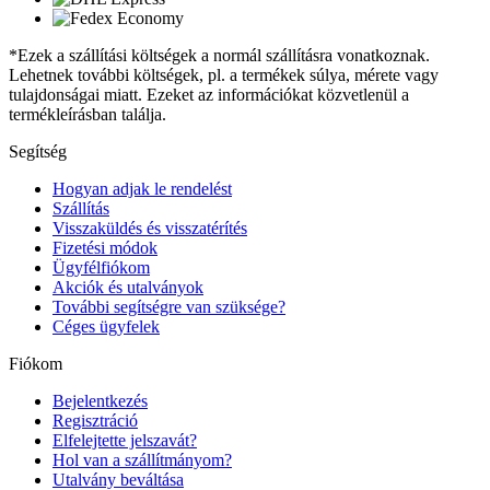
*Ezek a szállítási költségek a normál szállításra vonatkoznak.
Lehetnek további költségek, pl. a termékek súlya, mérete vagy
tulajdonságai miatt. Ezeket az információkat közvetlenül a
termékleírásban találja.
Segítség
Hogyan adjak le rendelést
Szállítás
Visszaküldés és visszatérítés
Fizetési módok
Ügyfélfiókom
Akciók és utalványok
További segítségre van szüksége?
Céges ügyfelek
Fiókom
Bejelentkezés
Regisztráció
Elfelejtette jelszavát?
Hol van a szállítmányom?
Utalvány beváltása