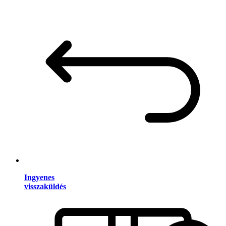
Ingyenes
visszaküldés