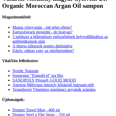
Organic Moroccan Argan Oil sampon
Magazinunkból:
Magas vérnyomás - mit tehet ellene?
Egészségesen öregedni - de hogyan?
5 módszer a bélrendszer egészségének helyreállításához az
antibiotikumok után
A fitness mítoszok pontos áttekintése
Edzés: otthon vagy az edzőteremben?
VitalAbo felfedezése:
Nordic Naturals
Sonnentor "Engedd el" tea Bio
SANOPOLY Priosa® GOOD MOOD
Apeiron Méhviasz intenzív bőrápoló balzsam-stift
Veganboost Vitaminos gumimaci anyukák számára
Újdonságok:
Dopper Travel Mug - 400 ml
Dopper Steel x Flip Straw - 350 ml