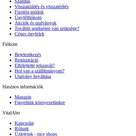
Szállítás
Visszaküldés és visszatérítés
Fizetési módok
Ügyfélfiókom
Akciók és utalványok
További segítségre van szüksége?
Céges ügyfelek
Fiókom
Bejelentkezés
Regisztráció
Elfelejtette jelszavát?
Hol van a szállítmányom?
Utalvány beváltása
Hasznos információk
Magazin
Figyelünk környezetünkre
VitalAbo
Kapcsolat
Rólunk
Üzleteink - nice shops