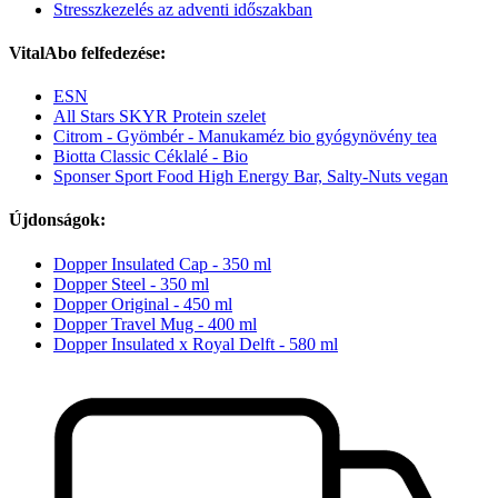
Stresszkezelés az adventi időszakban
VitalAbo felfedezése:
ESN
All Stars SKYR Protein szelet
Citrom - Gyömbér - Manukaméz bio gyógynövény tea
Biotta Classic Céklalé - Bio
Sponser Sport Food High Energy Bar, Salty-Nuts vegan
Újdonságok:
Dopper Insulated Cap - 350 ml
Dopper Steel - 350 ml
Dopper Original - 450 ml
Dopper Travel Mug - 400 ml
Dopper Insulated x Royal Delft - 580 ml