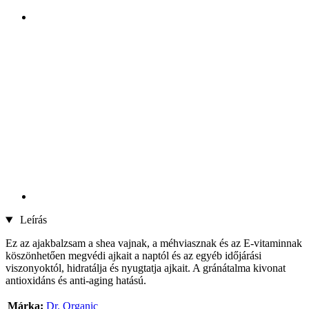
Leírás
Ez az ajakbalzsam a shea vajnak, a méhviasznak és az E-vitaminnak
köszönhetően megvédi ajkait a naptól és az egyéb időjárási
viszonyoktól, hidratálja és nyugtatja ajkait. A gránátalma kivonat
antioxidáns és anti-aging hatású.
Márka:
Dr. Organic