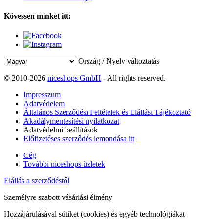
Kövessen minket itt:
Ország / Nyelv változtatás
© 2010-2026
niceshops GmbH
- All rights reserved.
Impresszum
Adatvédelem
Általános Szerződési Feltételek és Elállási Tájékoztató
Akadálymentesítési nyilatkozat
Adatvédelmi beállítások
Előfizetéses szerződés lemondása itt
Cég
További niceshops üzletek
Elállás a szerződéstől
Személyre szabott vásárlási élmény
Hozzájárulásával sütiket (cookies) és egyéb technológiákat