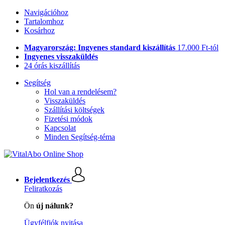
Navigációhoz
Tartalomhoz
Kosárhoz
Magyarország: Ingyenes standard kiszállítás
17.000 Ft-tól
Ingyenes visszaküldés
24 órás kiszállítás
Segítség
Hol van a rendelésem?
Visszaküldés
Szállítási költségek
Fizetési módok
Kapcsolat
Minden Segítség-téma
Bejelentkezés
Feliratkozás
Ön
új nálunk?
Ügyfélfiók nyitása