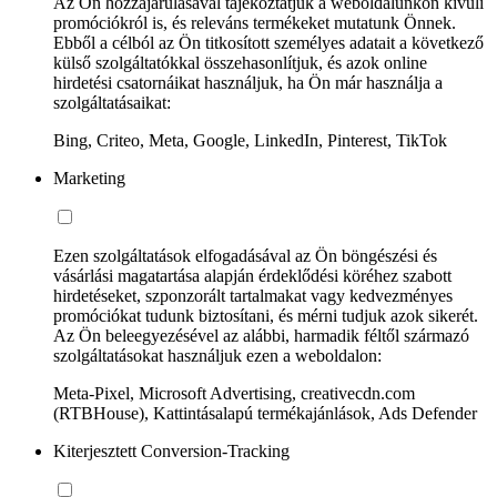
Az Ön hozzájárulásával tájékoztatjuk a weboldalunkon kívüli
promóciókról is, és releváns termékeket mutatunk Önnek.
Ebből a célból az Ön titkosított személyes adatait a következő
külső szolgáltatókkal összehasonlítjuk, és azok online
hirdetési csatornáikat használjuk, ha Ön már használja a
szolgáltatásaikat:
Bing, Criteo, Meta, Google, LinkedIn, Pinterest, TikTok
Marketing
Ezen szolgáltatások elfogadásával az Ön böngészési és
vásárlási magatartása alapján érdeklődési köréhez szabott
hirdetéseket, szponzorált tartalmakat vagy kedvezményes
promóciókat tudunk biztosítani, és mérni tudjuk azok sikerét.
Az Ön beleegyezésével az alábbi, harmadik féltől származó
szolgáltatásokat használjuk ezen a weboldalon:
Meta-Pixel, Microsoft Advertising, creativecdn.com
(RTBHouse), Kattintásalapú termékajánlások, Ads Defender
Kiterjesztett Conversion-Tracking