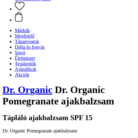
Márkák
Megfelelő
Tápanyagok
Diéta és fogyás
Sport
Élelmiszer
Testápolók
Ajándékok
Akciók
Dr. Organic
Dr. Organic
Pomegranate ajakbalzsam
Tápláló ajakbalzsam SPF 15
Dr. Organic Pomegranate ajakbalzsam