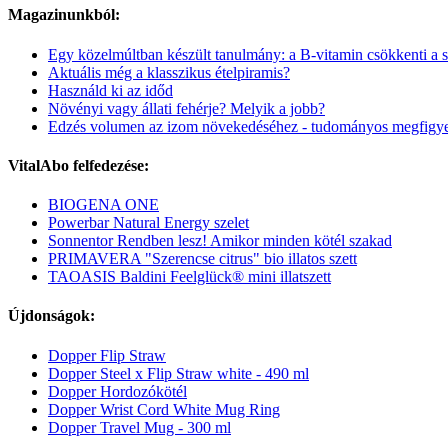
Magazinunkból:
Egy közelmúltban készült tanulmány: a B-vitamin csökkenti a s
Aktuális még a klasszikus ételpiramis?
Használd ki az időd
Növényi vagy állati fehérje? Melyik a jobb?
Edzés volumen az izom növekedéséhez - tudományos megfigye
VitalAbo felfedezése:
BIOGENA ONE
Powerbar Natural Energy szelet
Sonnentor Rendben lesz! Amikor minden kötél szakad
PRIMAVERA "Szerencse citrus" bio illatos szett
TAOASIS Baldini Feelglück® mini illatszett
Újdonságok:
Dopper Flip Straw
Dopper Steel x Flip Straw white - 490 ml
Dopper Hordozókötél
Dopper Wrist Cord White Mug Ring
Dopper Travel Mug - 300 ml