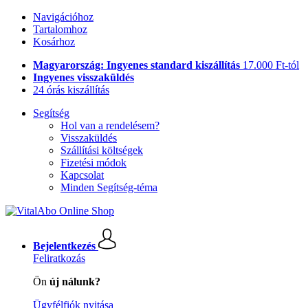
Navigációhoz
Tartalomhoz
Kosárhoz
Magyarország: Ingyenes standard kiszállítás
17.000 Ft-tól
Ingyenes visszaküldés
24 órás kiszállítás
Segítség
Hol van a rendelésem?
Visszaküldés
Szállítási költségek
Fizetési módok
Kapcsolat
Minden Segítség-téma
Bejelentkezés
Feliratkozás
Ön
új nálunk?
Ügyfélfiók nyitása