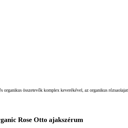
 és organikus összetevők komplex keverékével, az organikus rózsaolajat é
rganic Rose Otto ajakszérum