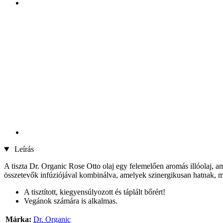
Leírás
A tiszta Dr. Organic Rose Otto olaj egy felemelően aromás illóolaj, am
összetevők infúziójával kombinálva, amelyek szinergikusan hatnak, megf
A tisztított, kiegyensúlyozott és táplált bőrért!
Vegánok számára is alkalmas.
Márka:
Dr. Organic