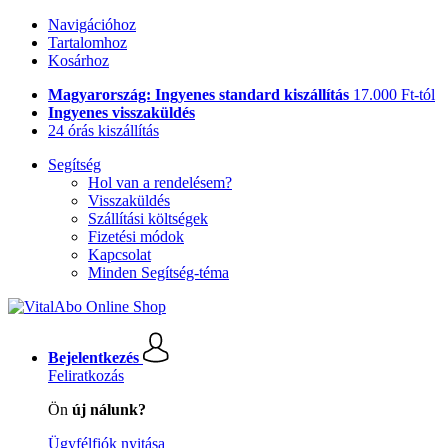
Navigációhoz
Tartalomhoz
Kosárhoz
Magyarország: Ingyenes standard kiszállítás
17.000 Ft-tól
Ingyenes visszaküldés
24 órás kiszállítás
Segítség
Hol van a rendelésem?
Visszaküldés
Szállítási költségek
Fizetési módok
Kapcsolat
Minden Segítség-téma
Bejelentkezés
Feliratkozás
Ön
új nálunk?
Ügyfélfiók nyitása