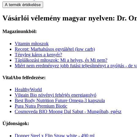
A termék értékelése
Vásárlói vélemény magyar nyelven: Dr. O
Magazinunkból:
Vitamin mítoszok
Recept: Marhahúsos egytálétel (low carb)
Tényleg káros a kenyér?
Táplálkozási mítoszok: Mi a helyes, és Mi nem?
Miért nem eredményez jobb futási teljesítményt a nyújtás - de v
VitalAbo felfedezése:
HealthyWorld
Vilgain Bio növényi fehérjés energiagolyó
Best Body Nutrition Future Omega-3 kapszula
Pura Nutra Premium Biotic
Cosmoveda BIO Moong Dal Sabut - Mungóbab, egész
Újdonságok:
Dopper Steel x Flip Straw white - 490 ml