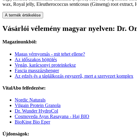
wax, Royal jelly, Eleutherococcus senticosus (Ginseng) root extract, 
A termék értékelése
Vásárlói vélemény magyar nyelven: Dr. Or
Magazinunkból:
Magas vérnyomás - mit tehet ellene?
Az időszakos böjtölés
Vegán, karácsonyi proteinkeksz
Fascia masszázshenger
Az edzés és a táplálkozás egyszerű, mert a szervezet komplex
VitalAbo felfedezése:
Nordic Naturals
Vilgain Protein Granola
Dr. Wunder HydroCol
Cosmoveda Ayus Rasayana - Haj BIO
BioKing Bio Eper
Újdonságok: