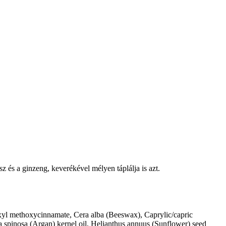
sz és a ginzeng, keverékével mélyen táplálja is azt.
exyl methoxycinnamate, Cera alba (Beeswax), Caprylic/capric
 spinosa (Argan) kernel oil, Helianthus annuus (Sunflower) seed