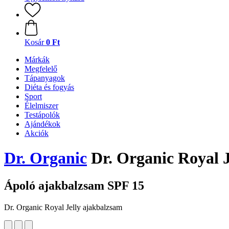
Kosár
0 Ft
Márkák
Megfelelő
Tápanyagok
Diéta és fogyás
Sport
Élelmiszer
Testápolók
Ajándékok
Akciók
Dr. Organic
Dr. Organic Royal J
Ápoló ajakbalzsam SPF 15
Dr. Organic Royal Jelly ajakbalzsam