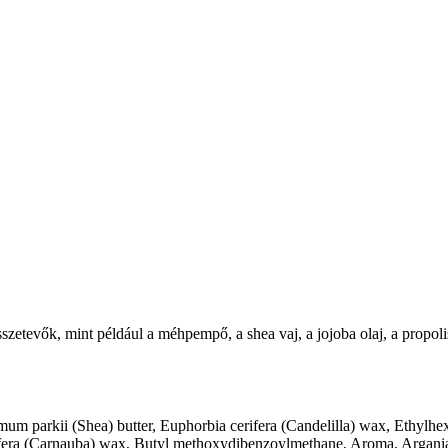
sszetevők, mint például a méhpempő, a shea vaj, a jojoba olaj, a propoli
um parkii (Shea) butter, Euphorbia cerifera (Candelilla) wax, Ethylh
erifera (Carnauba) wax, Butyl methoxydibenzoylmethane, Aroma, Argania