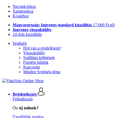
Navigációhoz
Tartalomhoz
Kosárhoz
Magyarország: Ingyenes standard kiszállítás
17.000 Ft-tól
Ingyenes visszaküldés
24 órás kiszállítás
Segítség
Hol van a rendelésem?
Visszaküldés
Szállítási költségek
Fizetési módok
Kapcsolat
Minden Segítség-téma
Bejelentkezés
Feliratkozás
Ön
új nálunk?
Ügyfélfiók nyitása