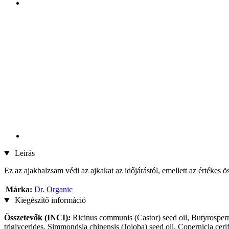
Leírás
Ez az ajakbalzsam védi az ajkakat az időjárástól, emellett az értékes ö
Márka:
Dr. Organic
Kiegészítő információ
Összetevők (INCI):
Ricinus communis (Castor) seed oil, Butyrosperm
triglycerides, Simmondsia chinensis (Jojoba) seed oil, Copernicia c