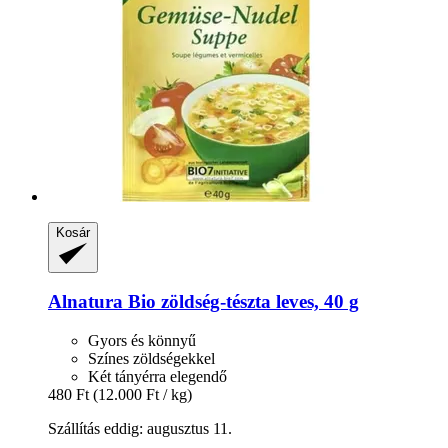
Kosár
Alnatura
Bio zöldség-​tészta leves, 40 g
Gyors és könnyű
Színes zöldségekkel
Két tányérra elegendő
480 Ft
(12.000 Ft / kg)
Szállítás eddig: augusztus 11.