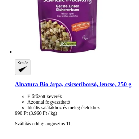
Kosár
Alnatura
Bio árpa, csicseriborsó, lencse, 250 g
Előfőzött keverék
Azonnal fogyasztható
Ideális salátákhoz és meleg ételekhez
990 Ft
(3.960 Ft / kg)
Szállítás eddig: augusztus 11.