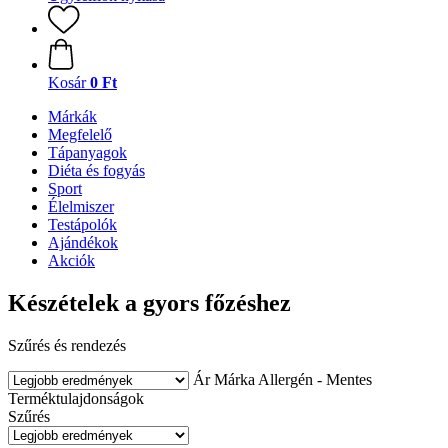
Kosár
0 Ft
Márkák
Megfelelő
Tápanyagok
Diéta és fogyás
Sport
Élelmiszer
Testápolók
Ajándékok
Akciók
Készételek a gyors főzéshez
Szűrés és rendezés
Ár
Márka
Allergén - Mentes
Terméktulajdonságok
Szűrés