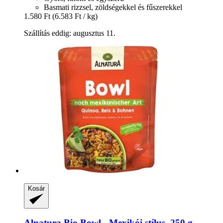
Basmati rizzsel, zöldségekkel és fűszerekkel
1.580 Ft
(6.583 Ft / kg)
Szállítás eddig: augusztus 11.
Kosár
Alnatura
Bio Bowl -​ Mexikói stílus, 250 g