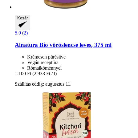
Kosár
5.0 (2)
Alnatura
Bio vöröslencse leves, 375 ml
Krémesen pürésítve
Vegán receptúra
Rómaiköménnyel
1.100 Ft
(2.933 Ft / l)
Szállítás eddig: augusztus 11.