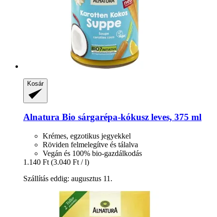
Kosár
Alnatura
Bio sárgarépa-​kókusz leves, 375 ml
Krémes, egzotikus jegyekkel
Röviden felmelegítve és tálalva
Vegán és 100% bio-gazdálkodás
1.140 Ft
(3.040 Ft / l)
Szállítás eddig: augusztus 11.