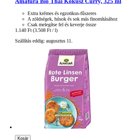
Alnatura
Bio Thai Kókusz Curry, 325 ml
Extra krémes és egzotikus-fűszeres
A zöldségek, húsok és sok más finomításához
Csak melegítse fel és keverje össze
1.140 Ft
(3.508 Ft / l)
Szállítás eddig: augusztus 11.
Kosár