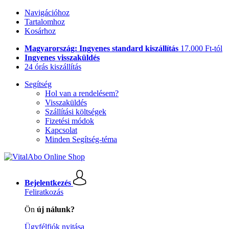
Navigációhoz
Tartalomhoz
Kosárhoz
Magyarország: Ingyenes standard kiszállítás
17.000 Ft-tól
Ingyenes visszaküldés
24 órás kiszállítás
Segítség
Hol van a rendelésem?
Visszaküldés
Szállítási költségek
Fizetési módok
Kapcsolat
Minden Segítség-téma
Bejelentkezés
Feliratkozás
Ön
új nálunk?
Ügyfélfiók nyitása