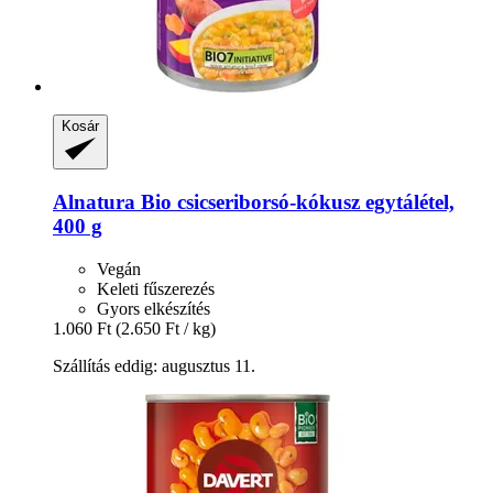
Kosár
Alnatura
Bio csicseriborsó-​kókusz egytálétel,
400 g
Vegán
Keleti fűszerezés
Gyors elkészítés
1.060 Ft
(2.650 Ft / kg)
Szállítás eddig: augusztus 11.