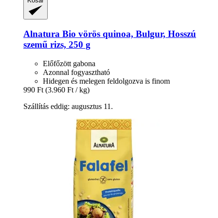
Kosár
Alnatura
Bio vörös quinoa, Bulgur, Hosszú
szemű rizs, 250 g
Előfőzött gabona
Azonnal fogyasztható
Hidegen és melegen feldolgozva is finom
990 Ft
(3.960 Ft / kg)
Szállítás eddig: augusztus 11.