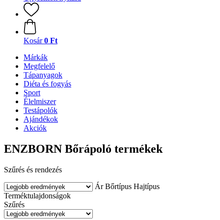
Kosár
0 Ft
Márkák
Megfelelő
Tápanyagok
Diéta és fogyás
Sport
Élelmiszer
Testápolók
Ajándékok
Akciók
ENZBORN Bőrápoló termékek
Szűrés és rendezés
Ár
Bőrtípus
Hajtípus
Terméktulajdonságok
Szűrés