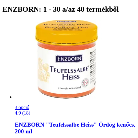
ENZBORN: 1 - 30 a/az 40 termékből
3 opció
4.9 (18)
ENZBORN
"Teufelssalbe Heiss" Ördög kenőcs,
200 ml