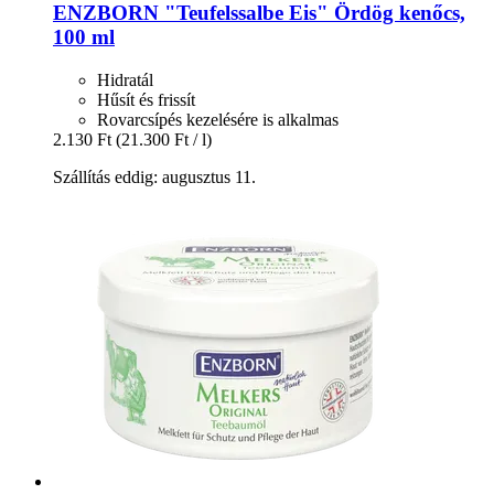
ENZBORN
"Teufelssalbe Eis" Ördög kenőcs,
100 ml
Hidratál
Hűsít és frissít
Rovarcsípés kezelésére is alkalmas
2.130 Ft
(21.300 Ft / l)
Szállítás eddig: augusztus 11.