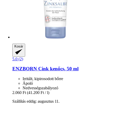
Kosár
5.0 (2)
ENZBORN
Cink kenőcs, 50 ml
Irritált, kipirosodott bőrre
Ápoló
Nedvességszabályozó
2.060 Ft
(41.200 Ft / l)
Szállítás eddig: augusztus 11.