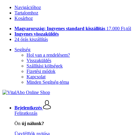
Navigációhoz
Tartalomhoz
Kosárhoz
Magyarország: Ingyenes standard kiszállítás
17.000 Ft-tól
Ingyenes visszaküldés
24 órás kiszállítás
Segítség
Hol van a rendelésem?
Visszaküldés
Szállítási költségek
Fizetési módok
Kapcsolat
Minden Segítség-téma
Bejelentkezés
Feliratkozás
Ön
új nálunk?
Ügyfélfiók nyitása