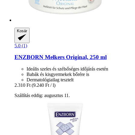
Kosár
5.0 (1)
ENZBORN
Melkers Original, 250 ml
Ideális szeles és szélsőséges időjárás esetén
Babák és kisgyermekek bőrére is
Dermatológiailag tesztelt
2.310 Ft
(9.240 Ft / l)
Szállítás eddig: augusztus 11.