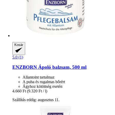
Kosár
5.0 (1)
ENZBORN
Ápoló balzsam, 500 ml
Allantoint tartalmaz
A puha és rugalmas bőrért
Ágyhoz kötöttség esetén
4.660 Ft
(9.320 Ft / l)
Szállítás eddig: augusztus 11.