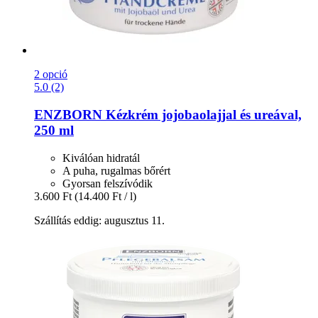
2 opció
5.0 (2)
ENZBORN
Kézkrém jojobaolajjal és ureával,
250 ml
Kiválóan hidratál
A puha, rugalmas bőrért
Gyorsan felszívódik
3.600 Ft
(14.400 Ft / l)
Szállítás eddig: augusztus 11.