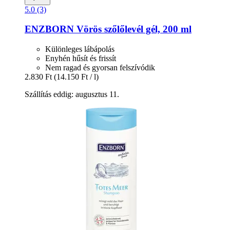
5.0 (3)
ENZBORN
Vörös szőlőlevél gél, 200 ml
Különleges lábápolás
Enyhén hűsít és frissít
Nem ragad és gyorsan felszívódik
2.830 Ft
(14.150 Ft / l)
Szállítás eddig: augusztus 11.