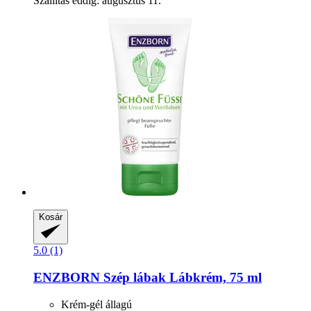
Szállítás eddig: augusztus 11.
Kosár
5.0 (1)
ENZBORN
Szép lábak Lábkrém, 75 ml
Krém-gél állagú