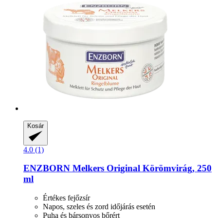
Kosár
4.0 (1)
ENZBORN
Melkers Original Körömvirág, 250
ml
Értékes fejőzsír
Napos, szeles és zord időjárás esetén
Puha és bársonyos bőrért