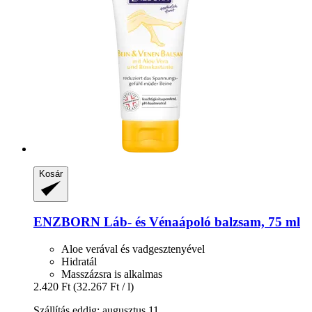
Kosár
ENZBORN
Láb-​ és Vénaápoló balzsam, 75 ml
Aloe verával és vadgesztenyével
Hidratál
Masszázsra is alkalmas
2.420 Ft
(32.267 Ft / l)
Szállítás eddig: augusztus 11.