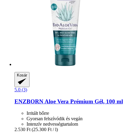
Kosár
5.0 (3)
ENZBORN
Aloe Vera Prémium Gél, 100 ml
Irritált bőrre
Gyorsan felszívódik és vegán
Intenzív nedvességtartalom
2.530 Ft
(25.300 Ft / l)