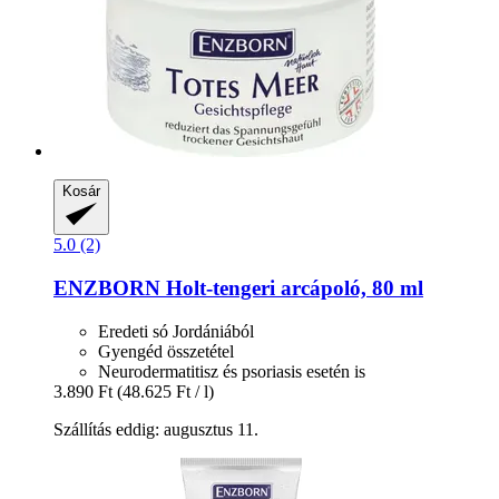
Kosár
5.0 (2)
ENZBORN
Holt-​tengeri arcápoló, 80 ml
Eredeti só Jordániából
Gyengéd összetétel
Neurodermatitisz és psoriasis esetén is
3.890 Ft
(48.625 Ft / l)
Szállítás eddig: augusztus 11.