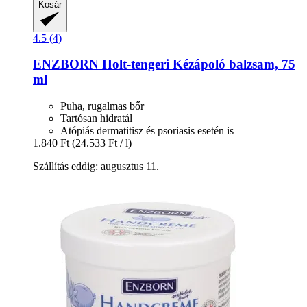
Kosár
4.5 (4)
ENZBORN
Holt-​tengeri Kézápoló balzsam, 75
ml
Puha, rugalmas bőr
Tartósan hidratál
Atópiás dermatitisz és psoriasis esetén is
1.840 Ft
(24.533 Ft / l)
Szállítás eddig: augusztus 11.