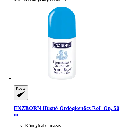
Kosár
ENZBORN
Hűsítő Ördögkenőcs Roll-​On, 50
ml
Könnyű alkalmazás