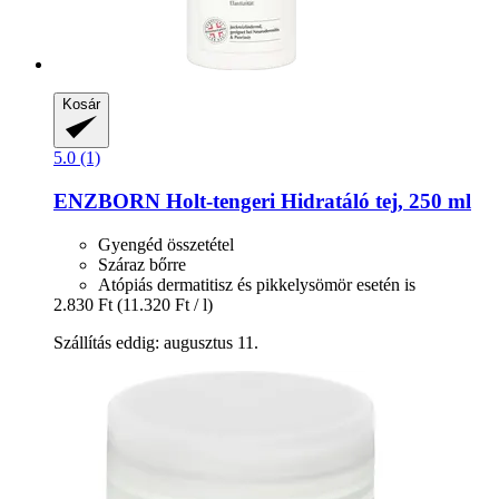
Kosár
5.0 (1)
ENZBORN
Holt-​tengeri Hidratáló tej, 250 ml
Gyengéd összetétel
Száraz bőrre
Atópiás dermatitisz és pikkelysömör esetén is
2.830 Ft
(11.320 Ft / l)
Szállítás eddig: augusztus 11.