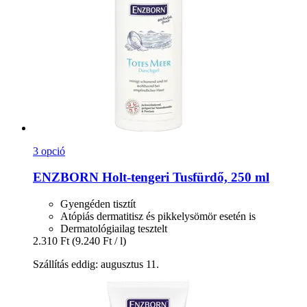
3 opció
ENZBORN
Holt-​tengeri Tusfürdő, 250 ml
Gyengéden tisztít
Atópiás dermatitisz és pikkelysömör esetén is
Dermatológiailag tesztelt
2.310 Ft
(9.240 Ft / l)
Szállítás eddig: augusztus 11.