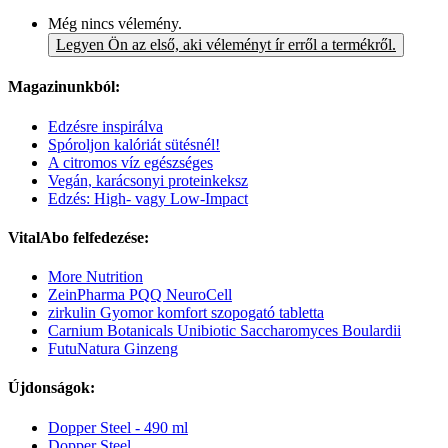
Még nincs vélemény.
Legyen Ön az első, aki véleményt ír erről a termékről.
Magazinunkból:
Edzésre inspirálva
Spóroljon kalóriát sütésnél!
A citromos víz egészséges
Vegán, karácsonyi proteinkeksz
Edzés: High- vagy Low-Impact
VitalAbo felfedezése:
More Nutrition
ZeinPharma PQQ NeuroCell
zirkulin Gyomor komfort szopogató tabletta
Carnium Botanicals Unibiotic Saccharomyces Boulardii
FutuNatura Ginzeng
Újdonságok:
Dopper Steel - 490 ml
Dopper Steel