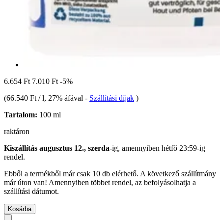
6.654 Ft
7.010 Ft
-5%
(
66.540 Ft / l
, 27% áfával
-
Szállítási díjak
)
Tartalom:
100 ml
raktáron
Kiszállítás augusztus 12., szerda
-ig, amennyiben
hétfő 23:59-ig
rendel.
Ebből a termékből már csak 10 db elérhető. A következő szállítmány
már úton van! Amennyiben többet rendel, az befolyásolhatja a
szállítási dátumot.
Kosárba