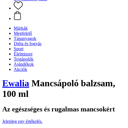
Márkák
Megfelelő
Tápanyagok
Diéta és fogyás
Sport
Élelmiszer
Testápolók
Ajándékok
Akciók
Ewalia
Mancsápoló balzsam,
100 ml
Az egészséges és rugalmas mancsokért
Jelenleg egy értékelés.