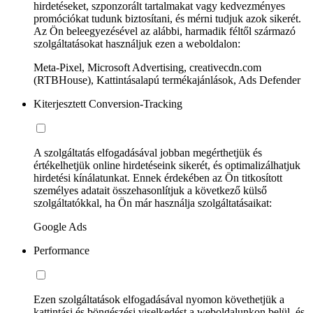
hirdetéseket, szponzorált tartalmakat vagy kedvezményes
promóciókat tudunk biztosítani, és mérni tudjuk azok sikerét.
Az Ön beleegyezésével az alábbi, harmadik féltől származó
szolgáltatásokat használjuk ezen a weboldalon:
Meta-Pixel, Microsoft Advertising, creativecdn.com
(RTBHouse), Kattintásalapú termékajánlások, Ads Defender
Kiterjesztett Conversion-Tracking
A szolgáltatás elfogadásával jobban megérthetjük és
értékelhetjük online hirdetéseink sikerét, és optimalizálhatjuk
hirdetési kínálatunkat. Ennek érdekében az Ön titkosított
személyes adatait összehasonlítjuk a következő külső
szolgáltatókkal, ha Ön már használja szolgáltatásaikat:
Google Ads
Performance
Ezen szolgáltatások elfogadásával nyomon követhetjük a
kattintási és böngészési viselkedést a weboldalunkon belül, és