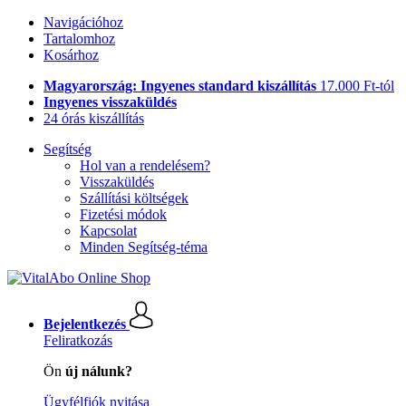
Navigációhoz
Tartalomhoz
Kosárhoz
Magyarország: Ingyenes standard kiszállítás
17.000 Ft-tól
Ingyenes visszaküldés
24 órás kiszállítás
Segítség
Hol van a rendelésem?
Visszaküldés
Szállítási költségek
Fizetési módok
Kapcsolat
Minden Segítség-téma
Bejelentkezés
Feliratkozás
Ön
új nálunk?
Ügyfélfiók nyitása