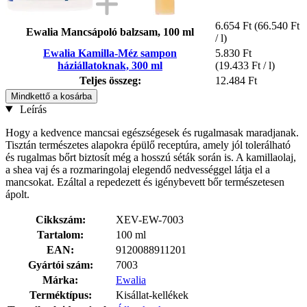
6.654 Ft
(66.540 Ft
Ewalia Mancsápoló balzsam, 100 ml
/ l)
Ewalia Kamilla-Méz sampon
5.830 Ft
háziállatoknak, 300 ml
(19.433 Ft / l)
Teljes összeg:
12.484 Ft
Mindkettő a kosárba
Leírás
Hogy a kedvence mancsai egészségesek és rugalmasak maradjanak.
Tisztán természetes alapokra épülő receptúra, amely jól tolerálható
és rugalmas bőrt biztosít még a hosszú séták során is. A kamillaolaj,
a shea vaj és a rozmaringolaj elegendő nedvességgel látja el a
mancsokat. Ezáltal a repedezett és igénybevett bőr természetesen
ápolt.
Cikkszám:
XEV-EW-7003
Tartalom:
100 ml
EAN:
9120088911201
Gyártói szám:
7003
Márka:
Ewalia
Terméktípus:
Kisállat-kellékek