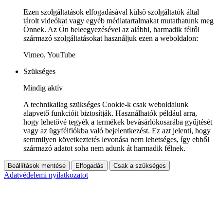
Ezen szolgáltatások elfogadásával külső szolgáltatók által
tárolt videókat vagy egyéb médiatartalmakat mutathatunk meg
Önnek. Az Ön beleegyezésével az alábbi, harmadik féltől
származó szolgáltatásokat használjuk ezen a weboldalon:
Vimeo, YouTube
Szükséges
Mindig aktív
A technikailag szükséges Cookie-k csak weboldalunk
alapvető funkcióit biztosítják. Használhatók például arra,
hogy lehetővé tegyék a termékek bevásárlókosarába gyűjtését
vagy az ügyfélfiókba való bejelentkezést. Ez azt jelenti, hogy
semmilyen következtetés levonása nem lehetséges, így ebből
származó adatot soha nem adunk át harmadik félnek.
Beállítások mentése
Elfogadás
Csak a szükséges
Adatvédelemi nyilatkozatot