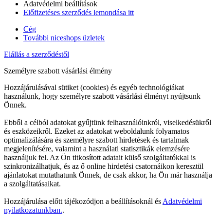
Adatvédelmi beállítások
Előfizetéses szerződés lemondása itt
Cég
További niceshops üzletek
Elállás a szerződéstől
Személyre szabott vásárlási élmény
Hozzájárulásával sütiket (cookies) és egyéb technológiákat
használunk, hogy személyre szabott vásárlási élményt nyújtsunk
Önnek.
Ebből a célból adatokat gyűjtünk felhasználóinkról, viselkedésükről
és eszközeikről. Ezeket az adatokat weboldalunk folyamatos
optimalizálására és személyre szabott hirdetések és tartalmak
megjelenítésére, valamint a használati statisztikák elemzésére
használjuk fel. Az Ön titkosított adatait külső szolgáltatókkal is
szinkronizálhatjuk, és az ő online hirdetési csatornáikon keresztül
ajánlatokat mutathatunk Önnek, de csak akkor, ha Ön már használja
a szolgáltatásaikat.
Hozzájárulása előtt tájékozódjon a beállításoknál és
Adatvédelmi
nyilatkozatunkban.
.