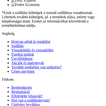
*Ezek a szállítási költségek a normál szállításra vonatkoznak.
Lehetnek további költségek, pl. a termékek súlya, mérete vagy
tulajdonságai miatt. Ezeket az információkat közvetlenül a
termékleírásban találja.
Segítség
Hogyan adjak le rendelést
Szállítás
Visszaküldés és visszatérítés
Fizetési módok
Ügyfélfiókom
Akciók és utalványok
További segítségre van szüksége?
Céges ügyfelek
Fiókom
Bejelentkezés
Regisztráció
Elfelejtette jelszavát?
Hol van a szállítmányom?
Utalvány beváltása