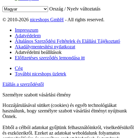
Ország / Nyelv változtatás
© 2010-2026
niceshops GmbH
- All rights reserved.
Impresszum
Adatvédelem
Általános Szerződési Feltételek és Elállási Tájékoztató
Akadálymentesítési nyilatkozat
Adatvédelmi beállítások
Előfizetéses szerződés lemondása itt
Cég
További niceshops üzletek
Elállás a szerződéstől
Személyre szabott vásárlási élmény
Hozzájárulásával sütiket (cookies) és egyéb technológiákat
használunk, hogy személyre szabott vásárlási élményt nyújtsunk
Önnek.
Ebből a célból adatokat gyűjtünk felhasználóinkról, viselkedésükről
és eszközeikről. Ezeket az adatokat weboldalunk folyamatos