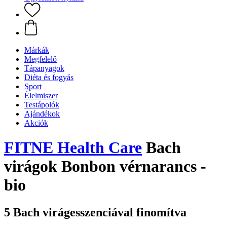
Márkák
Megfelelő
Tápanyagok
Diéta és fogyás
Sport
Élelmiszer
Testápolók
Ajándékok
Akciók
FITNE Health Care
Bach
virágok Bonbon vérnarancs -
bio
5 Bach virágesszenciával finomítva