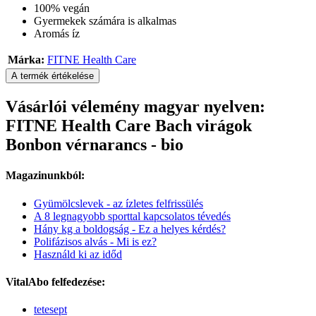
100% vegán
Gyermekek számára is alkalmas
Aromás íz
Márka:
FITNE Health Care
A termék értékelése
Vásárlói vélemény magyar nyelven:
FITNE Health Care Bach virágok
Bonbon vérnarancs - bio
Magazinunkból:
Gyümölcslevek - az ízletes felfrissülés
A 8 legnagyobb sporttal kapcsolatos tévedés
Hány kg a boldogság - Ez a helyes kérdés?
Polifázisos alvás - Mi is ez?
Használd ki az időd
VitalAbo felfedezése:
tetesept