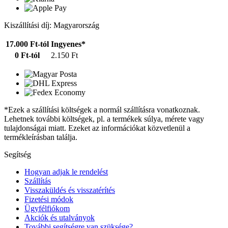
Kiszállítási díj: Magyarország
17.000 Ft-tól
Ingyenes*
0 Ft-tól
2.150 Ft
*Ezek a szállítási költségek a normál szállításra vonatkoznak.
Lehetnek további költségek, pl. a termékek súlya, mérete vagy
tulajdonságai miatt. Ezeket az információkat közvetlenül a
termékleírásban találja.
Segítség
Hogyan adjak le rendelést
Szállítás
Visszaküldés és visszatérítés
Fizetési módok
Ügyfélfiókom
Akciók és utalványok
További segítségre van szüksége?