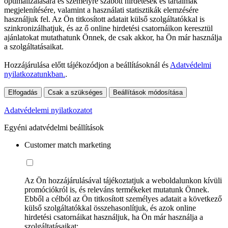
optimalizálására és személyre szabott hirdetések és tartalmak
megjelenítésére, valamint a használati statisztikák elemzésére
használjuk fel. Az Ön titkosított adatait külső szolgáltatókkal is
szinkronizálhatjuk, és az ő online hirdetési csatornáikon keresztül
ajánlatokat mutathatunk Önnek, de csak akkor, ha Ön már használja
a szolgáltatásaikat.
Hozzájárulása előtt tájékozódjon a beállításoknál és
Adatvédelmi
nyilatkozatunkban.
.
Elfogadás
Csak a szükséges
Beállítások módosítása
Adatvédelemi nyilatkozatot
Egyéni adatvédelmi beállítások
Customer match marketing
Az Ön hozzájárulásával tájékoztatjuk a weboldalunkon kívüli
promóciókról is, és releváns termékeket mutatunk Önnek.
Ebből a célból az Ön titkosított személyes adatait a következő
külső szolgáltatókkal összehasonlítjuk, és azok online
hirdetési csatornáikat használjuk, ha Ön már használja a
szolgáltatásaikat: