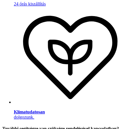
24 órás kiszállítás
Klímatudatosan
dolgozunk.
További segítségre van szüksége rendelésével kapcsolatban?