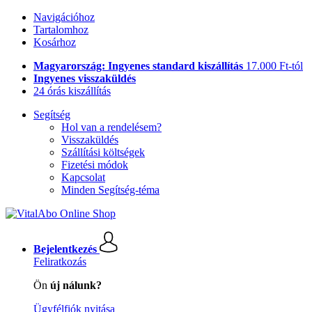
Navigációhoz
Tartalomhoz
Kosárhoz
Magyarország: Ingyenes standard kiszállítás
17.000 Ft-tól
Ingyenes visszaküldés
24 órás kiszállítás
Segítség
Hol van a rendelésem?
Visszaküldés
Szállítási költségek
Fizetési módok
Kapcsolat
Minden Segítség-téma
Bejelentkezés
Feliratkozás
Ön
új nálunk?
Ügyfélfiók nyitása