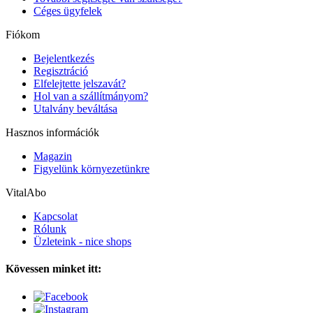
Céges ügyfelek
Fiókom
Bejelentkezés
Regisztráció
Elfelejtette jelszavát?
Hol van a szállítmányom?
Utalvány beváltása
Hasznos információk
Magazin
Figyelünk környezetünkre
VitalAbo
Kapcsolat
Rólunk
Üzleteink - nice shops
Kövessen minket itt: