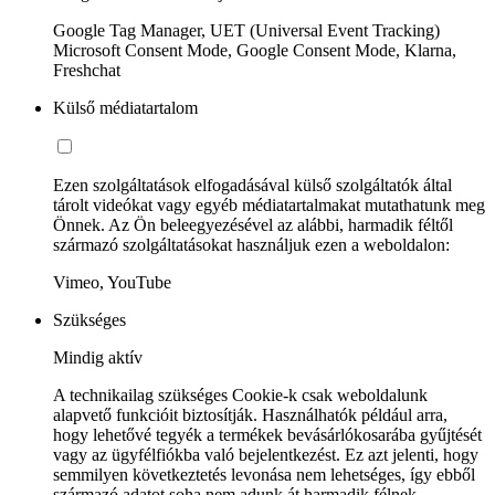
Google Tag Manager, UET (Universal Event Tracking)
Microsoft Consent Mode, Google Consent Mode, Klarna,
Freshchat
Külső médiatartalom
Ezen szolgáltatások elfogadásával külső szolgáltatók által
tárolt videókat vagy egyéb médiatartalmakat mutathatunk meg
Önnek. Az Ön beleegyezésével az alábbi, harmadik féltől
származó szolgáltatásokat használjuk ezen a weboldalon:
Vimeo, YouTube
Szükséges
Mindig aktív
A technikailag szükséges Cookie-k csak weboldalunk
alapvető funkcióit biztosítják. Használhatók például arra,
hogy lehetővé tegyék a termékek bevásárlókosarába gyűjtését
vagy az ügyfélfiókba való bejelentkezést. Ez azt jelenti, hogy
semmilyen következtetés levonása nem lehetséges, így ebből
származó adatot soha nem adunk át harmadik félnek.