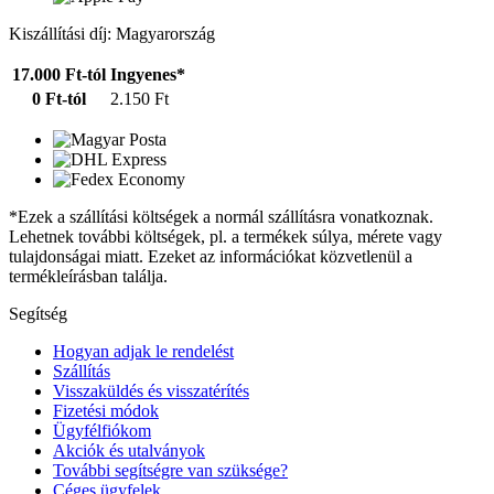
Kiszállítási díj: Magyarország
17.000 Ft-tól
Ingyenes*
0 Ft-tól
2.150 Ft
*Ezek a szállítási költségek a normál szállításra vonatkoznak.
Lehetnek további költségek, pl. a termékek súlya, mérete vagy
tulajdonságai miatt. Ezeket az információkat közvetlenül a
termékleírásban találja.
Segítség
Hogyan adjak le rendelést
Szállítás
Visszaküldés és visszatérítés
Fizetési módok
Ügyfélfiókom
Akciók és utalványok
További segítségre van szüksége?
Céges ügyfelek