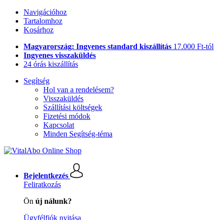
Navigációhoz
Tartalomhoz
Kosárhoz
Magyarország: Ingyenes standard kiszállítás
17.000 Ft-tól
Ingyenes visszaküldés
24 órás kiszállítás
Segítség
Hol van a rendelésem?
Visszaküldés
Szállítási költségek
Fizetési módok
Kapcsolat
Minden Segítség-téma
Bejelentkezés
Feliratkozás
Ön
új nálunk?
Ügyfélfiók nyitása