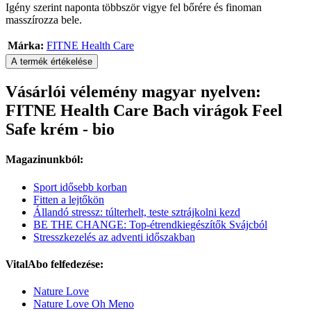
Igény szerint naponta többször vigye fel bőrére és finoman
masszírozza bele.
Márka:
FITNE Health Care
A termék értékelése
Vásárlói vélemény magyar nyelven:
FITNE Health Care Bach virágok Feel
Safe krém - bio
Magazinunkból:
Sport idősebb korban
Fitten a lejtőkön
Állandó stressz: túlterhelt, teste sztrájkolni kezd
BE THE CHANGE: Top-étrendkiegészítők Svájcból
Stresszkezelés az adventi időszakban
VitalAbo felfedezése:
Nature Love
Nature Love Oh Meno