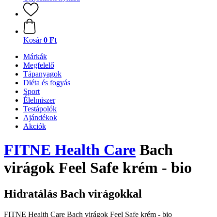
Kosár
0 Ft
Márkák
Megfelelő
Tápanyagok
Diéta és fogyás
Sport
Élelmiszer
Testápolók
Ajándékok
Akciók
FITNE Health Care
Bach
virágok Feel Safe krém - bio
Hidratálás Bach virágokkal
FITNE Health Care Bach virágok Feel Safe krém - bio