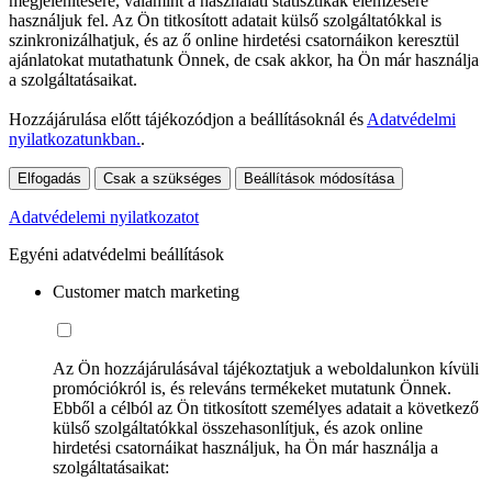
megjelenítésére, valamint a használati statisztikák elemzésére
használjuk fel. Az Ön titkosított adatait külső szolgáltatókkal is
szinkronizálhatjuk, és az ő online hirdetési csatornáikon keresztül
ajánlatokat mutathatunk Önnek, de csak akkor, ha Ön már használja
a szolgáltatásaikat.
Hozzájárulása előtt tájékozódjon a beállításoknál és
Adatvédelmi
nyilatkozatunkban.
.
Elfogadás
Csak a szükséges
Beállítások módosítása
Adatvédelemi nyilatkozatot
Egyéni adatvédelmi beállítások
Customer match marketing
Az Ön hozzájárulásával tájékoztatjuk a weboldalunkon kívüli
promóciókról is, és releváns termékeket mutatunk Önnek.
Ebből a célból az Ön titkosított személyes adatait a következő
külső szolgáltatókkal összehasonlítjuk, és azok online
hirdetési csatornáikat használjuk, ha Ön már használja a
szolgáltatásaikat: