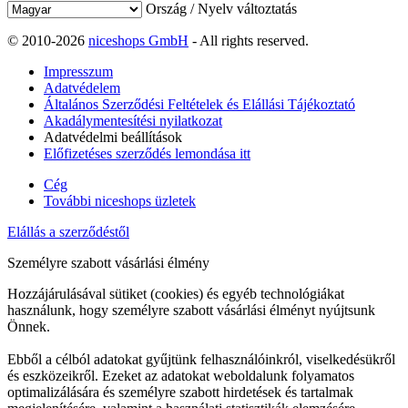
Ország / Nyelv változtatás
© 2010-2026
niceshops GmbH
- All rights reserved.
Impresszum
Adatvédelem
Általános Szerződési Feltételek és Elállási Tájékoztató
Akadálymentesítési nyilatkozat
Adatvédelmi beállítások
Előfizetéses szerződés lemondása itt
Cég
További niceshops üzletek
Elállás a szerződéstől
Személyre szabott vásárlási élmény
Hozzájárulásával sütiket (cookies) és egyéb technológiákat
használunk, hogy személyre szabott vásárlási élményt nyújtsunk
Önnek.
Ebből a célból adatokat gyűjtünk felhasználóinkról, viselkedésükről
és eszközeikről. Ezeket az adatokat weboldalunk folyamatos
optimalizálására és személyre szabott hirdetések és tartalmak