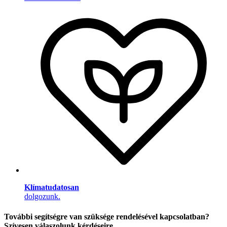
Klímatudatosan
dolgozunk.
További segítségre van szüksége rendelésével kapcsolatban?
Szívesen válaszolunk kérdéseire.