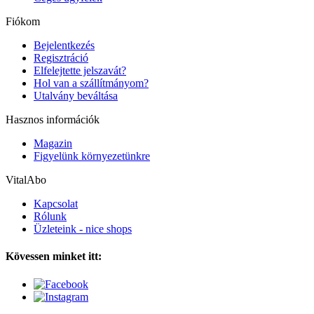
Fiókom
Bejelentkezés
Regisztráció
Elfelejtette jelszavát?
Hol van a szállítmányom?
Utalvány beváltása
Hasznos információk
Magazin
Figyelünk környezetünkre
VitalAbo
Kapcsolat
Rólunk
Üzleteink - nice shops
Kövessen minket itt: