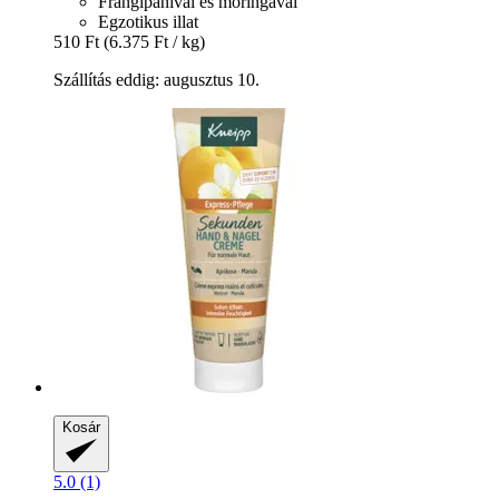
Frangipanival és moringával
Egzotikus illat
510 Ft
(6.375 Ft / kg)
Szállítás eddig: augusztus 10.
Kosár
5.0 (1)