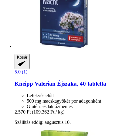
Kosár
5.0 (1)
Kneipp
Valerian Éjszaka, 40 tabletta
Lefekvés előtt
500 mg macskagyökér por adagonként
Glutén- és laktózmentes
2.570 Ft
(109.362 Ft / kg)
Szállítás eddig: augusztus 10.