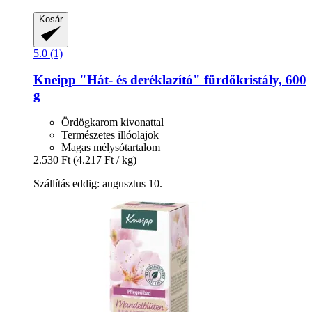
Kosár
5.0 (1)
Kneipp
"Hát-​ és deréklazító" fürdőkristály, 600
g
Ördögkarom kivonattal
Természetes illóolajok
Magas mélysótartalom
2.530 Ft
(4.217 Ft / kg)
Szállítás eddig: augusztus 10.