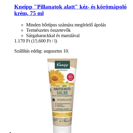
Kneipp
"Pillanatok alatt" kéz-​ és körömápoló
krém, 75 ml
Minden bőrtípus számára megfelelő ápolás
Természetes összetevők
Sárgabarackkal és marulával
1.170 Ft
(15.600 Ft / l)
Szállítás eddig: augusztus 10.