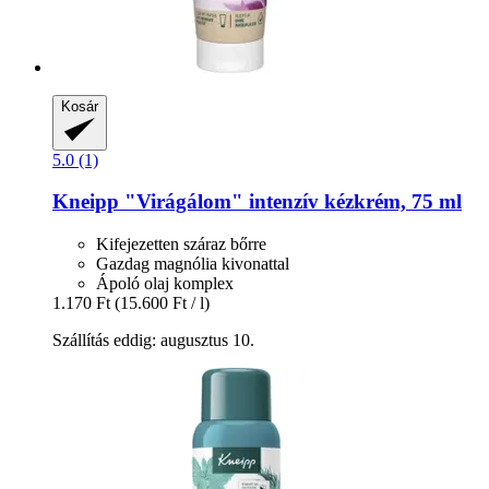
Kosár
5.0 (1)
Kneipp
"Virágálom" intenzív kézkrém, 75 ml
Kifejezetten száraz bőrre
Gazdag magnólia kivonattal
Ápoló olaj komplex
1.170 Ft
(15.600 Ft / l)
Szállítás eddig: augusztus 10.