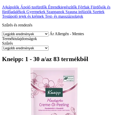
Ajkápolók
Ápoló tusfürdők
Étrendkiegészítők
Férfiak
Fürdősók és
fürdőadalékok
Gyermekek
Szappanok
Szauna infúziók
Szettek
Testápoló tejek és krémek
Test- és masszázsolajok
Szűrés és rendezés
Ár
Allergén - Mentes
Terméktulajdonságok
Szűrés
Kneipp: 1 - 30 a/az 83 termékből