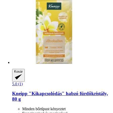
Kosár
5.0 (1)
Kneipp
"Kikapcsolódás" habzó fürdőkristály,
80 g
Minden bőrtípust kényeztet