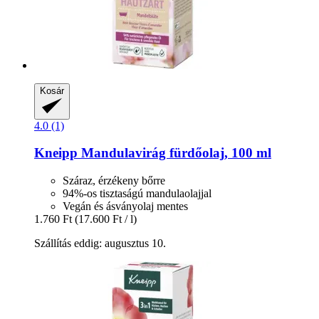
Kosár
4.0 (1)
Kneipp
Mandulavirág fürdőolaj, 100 ml
Száraz, érzékeny bőrre
94%-os tisztaságú mandulaolajjal
Vegán és ásványolaj mentes
1.760 Ft
(17.600 Ft / l)
Szállítás eddig: augusztus 10.