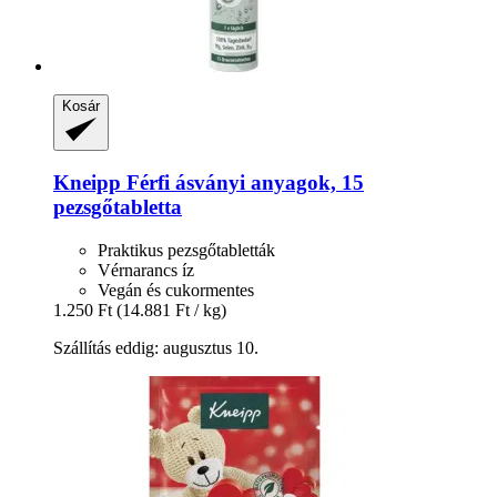
Kosár
Kneipp
Férfi ásványi anyagok, 15
pezsgőtabletta
Praktikus pezsgőtabletták
Vérnarancs íz
Vegán és cukormentes
1.250 Ft
(14.881 Ft / kg)
Szállítás eddig: augusztus 10.