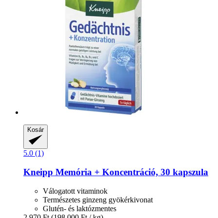
Kosár
5.0 (1)
Kneipp
Memória + Koncentráció, 30 kapszula
Válogatott vitaminok
Természetes ginzeng gyökérkivonat
Glutén- és laktózmentes
2.970 Ft
(198.000 Ft / kg)