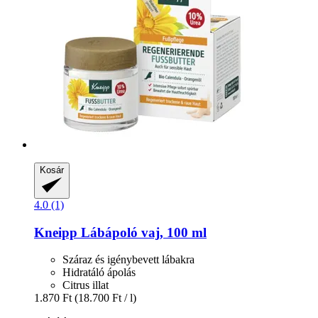
Kosár
4.0 (1)
Kneipp
Lábápoló vaj, 100 ml
Száraz és igénybevett lábakra
Hidratáló ápolás
Citrus illat
1.870 Ft
(18.700 Ft / l)