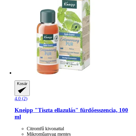
Kosár
4.0 (2)
Kneipp
"Tiszta ellazulás" fürdőesszencia, 100
ml
Citromfű kivonattal
Mikroműanyag mentes