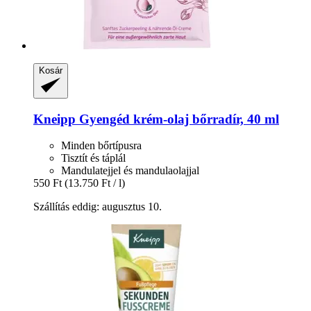
Kosár
Kneipp
Gyengéd krém-​olaj bőrradír, 40 ml
Minden bőrtípusra
Tisztít és táplál
Mandulatejjel és mandulaolajjal
550 Ft
(13.750 Ft / l)
Szállítás eddig: augusztus 10.