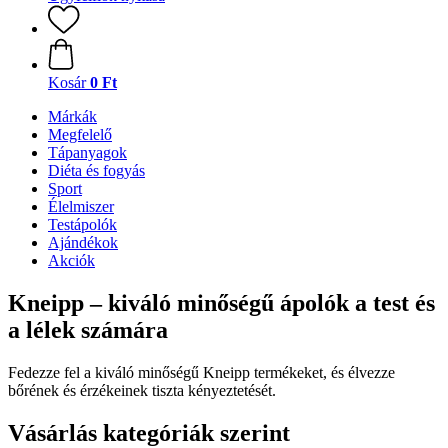
Kosár
0 Ft
Márkák
Megfelelő
Tápanyagok
Diéta és fogyás
Sport
Élelmiszer
Testápolók
Ajándékok
Akciók
Kneipp – kiváló minőségű ápolók a test és
a lélek számára
Fedezze fel a kiváló minőségű Kneipp termékeket, és élvezze
bőrének és érzékeinek tiszta kényeztetését.
Vásárlás kategóriák szerint