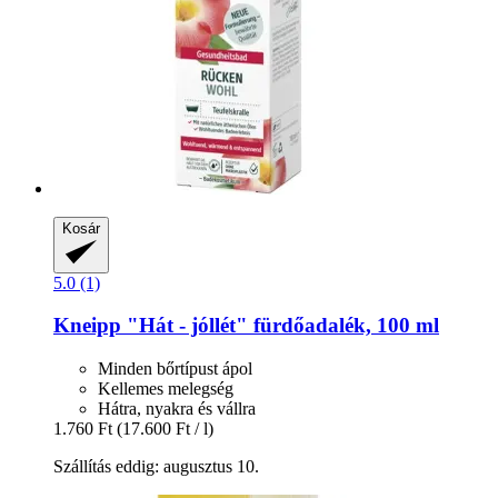
Kosár
5.0 (1)
Kneipp
"Hát -​ jóllét" fürdőadalék, 100 ml
Minden bőrtípust ápol
Kellemes melegség
Hátra, nyakra és vállra
1.760 Ft
(17.600 Ft / l)
Szállítás eddig: augusztus 10.