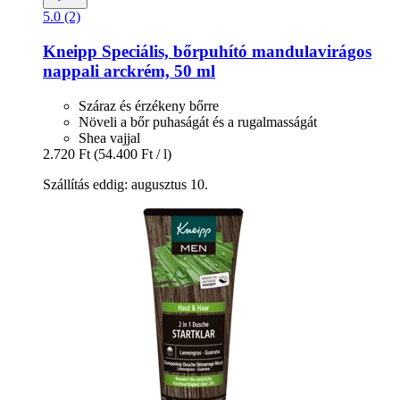
5.0 (2)
Kneipp
Speciális, bőrpuhító mandulavirágos
nappali arckrém, 50 ml
Száraz és érzékeny bőrre
Növeli a bőr puhaságát és a rugalmasságát
Shea vajjal
2.720 Ft
(54.400 Ft / l)
Szállítás eddig: augusztus 10.