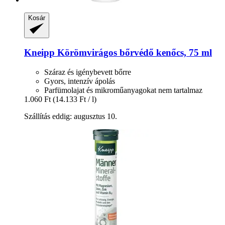
Kosár
Kneipp
Körömvirágos bőrvédő kenőcs, 75 ml
Száraz és igénybevett bőrre
Gyors, intenzív ápolás
Parfümolajat és mikroműanyagokat nem tartalmaz
1.060 Ft
(14.133 Ft / l)
Szállítás eddig: augusztus 10.