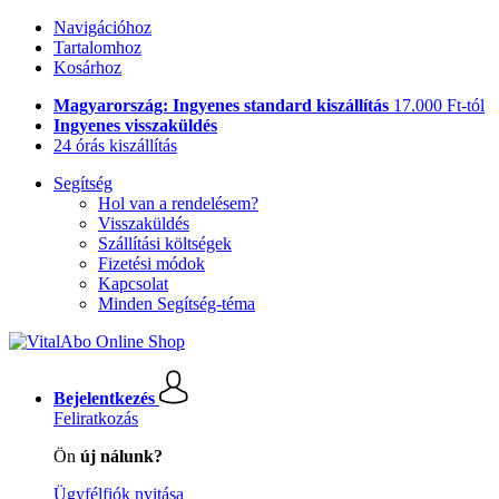
Navigációhoz
Tartalomhoz
Kosárhoz
Magyarország: Ingyenes standard kiszállítás
17.000 Ft-tól
Ingyenes visszaküldés
24 órás kiszállítás
Segítség
Hol van a rendelésem?
Visszaküldés
Szállítási költségek
Fizetési módok
Kapcsolat
Minden Segítség-téma
Bejelentkezés
Feliratkozás
Ön
új nálunk?
Ügyfélfiók nyitása