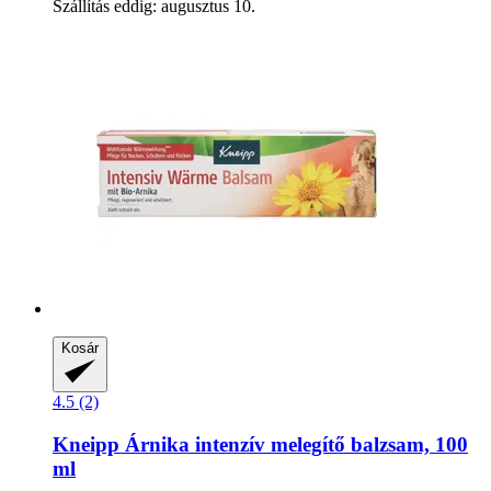
Szállítás eddig: augusztus 10.
Kosár
4.5 (2)
Kneipp
Árnika intenzív melegítő balzsam, 100
ml