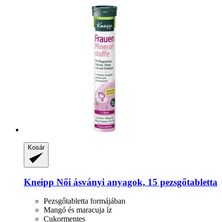
Kosár
Kneipp
Női ásványi anyagok, 15 pezsgőtabletta
Pezsgőtabletta formájában
Mangó és maracuja íz
Cukormentes