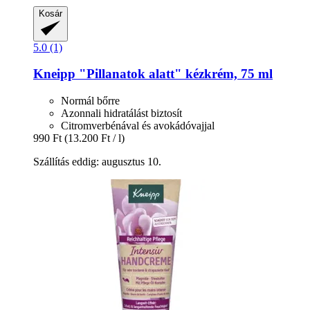
Kosár
5.0 (1)
Kneipp
"Pillanatok alatt" kézkrém, 75 ml
Normál bőrre
Azonnali hidratálást biztosít
Citromverbénával és avokádóvajjal
990 Ft
(13.200 Ft / l)
Szállítás eddig: augusztus 10.