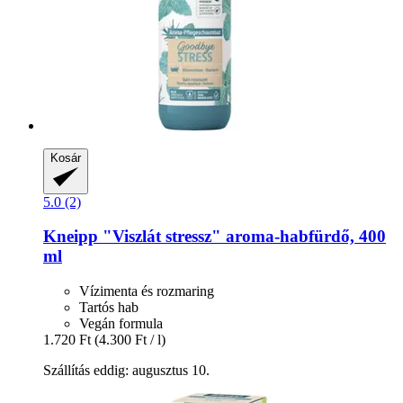
Kosár
5.0 (2)
Kneipp
"Viszlát stressz" aroma-​habfürdő, 400
ml
Vízimenta és rozmaring
Tartós hab
Vegán formula
1.720 Ft
(4.300 Ft / l)
Szállítás eddig: augusztus 10.