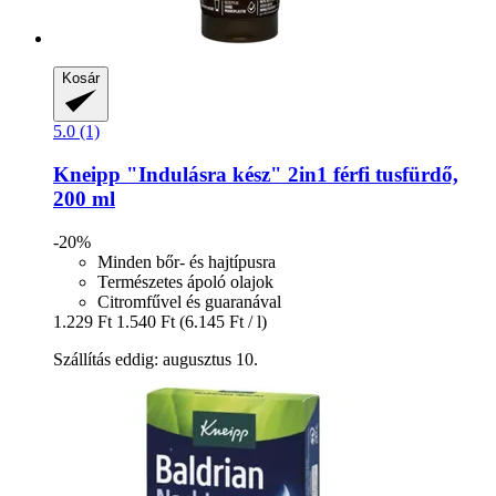
Kosár
5.0 (1)
Kneipp
"Indulásra kész" 2in1 férfi tusfürdő,
200 ml
-20%
Minden bőr- és hajtípusra
Természetes ápoló olajok
Citromfűvel és guaranával
1.229 Ft
1.540 Ft
(6.145 Ft / l)
Szállítás eddig: augusztus 10.