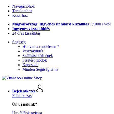
Navigációhoz
Tartalomhoz
Kosárhoz
Magyarország: Ingyenes standard kiszállítás
17.000 Ft-tól
Ingyenes visszaküldés
24 órás kiszállítás
Segítség
Hol van a rendelésem?
Visszaküldés
Szállítási költségek
Fizetési módok
Kapcsolat
Minden Segítség-téma
Bejelentkezés
Feliratkozás
Ön
új nálunk?
Ügyfélfiók nyitása