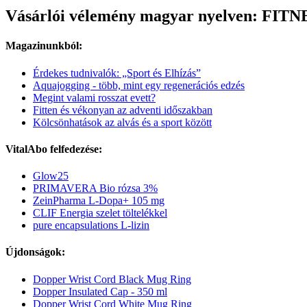
Vásárlói vélemény magyar nyelven: FITNE 
Magazinunkból:
Érdekes tudnivalók: „Sport és Elhízás”
Aquajogging - több, mint egy regenerációs edzés
Megint valami rosszat evett?
Fitten és vékonyan az adventi időszakban
Kölcsönhatások az alvás és a sport között
VitalAbo felfedezése:
Glow25
PRIMAVERA Bio rózsa 3%
ZeinPharma L-Dopa+ 105 mg
CLIF Energia szelet töltelékkel
pure encapsulations L-lizin
Újdonságok:
Dopper Wrist Cord Black Mug Ring
Dopper Insulated Cap - 350 ml
Dopper Wrist Cord White Mug Ring