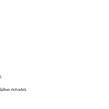
l.
ájában elolvadni).