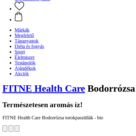
Márkák
Megfelelő
Tápanyagok
Diéta és fogyás
Sport
Élelmiszer
Testápolók
Ajándékok
Akciók
FITNE Health Care
Bodorrózsa 
Természetesen aromás íz!
FITNE Health Care Bodorrózsa torokpasztillák - bio