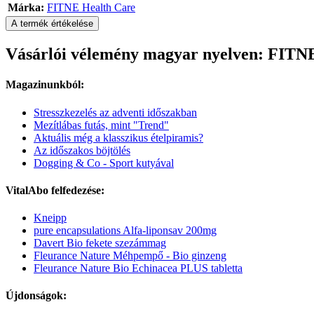
Márka:
FITNE Health Care
A termék értékelése
Vásárlói vélemény magyar nyelven: FITNE
Magazinunkból:
Stresszkezelés az adventi időszakban
Mezítlábas futás, mint "Trend"
Aktuális még a klasszikus ételpiramis?
Az időszakos böjtölés
Dogging & Co - Sport kutyával
VitalAbo felfedezése:
Kneipp
pure encapsulations Alfa-liponsav 200mg
Davert Bio fekete szezámmag
Fleurance Nature Méhpempő - Bio ginzeng
Fleurance Nature Bio Echinacea PLUS tabletta
Újdonságok: