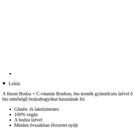
Leírás
A finom Bodza + C-vitamin Bonbon, bio termék gyümölcsös ízével és 
bio minőségű bodzabogyókat hasznának fel.
Glutén- és laktózmentes
100% vegán
A bodza ízével
Minden évszakban élvezetet nyújt