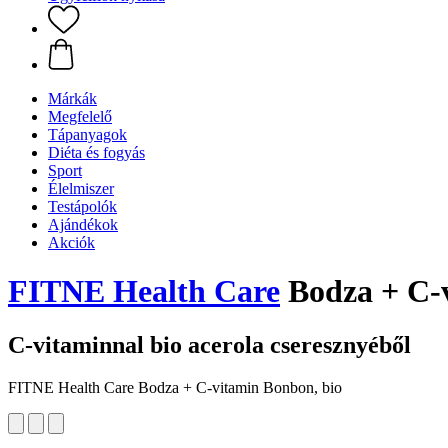
Márkák
Megfelelő
Tápanyagok
Diéta és fogyás
Sport
Élelmiszer
Testápolók
Ajándékok
Akciók
FITNE Health Care
Bodza + C-v
C-vitaminnal bio acerola cseresznyéből
FITNE Health Care Bodza + C-vitamin Bonbon, bio