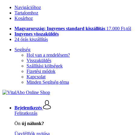
Navigációhoz
Tartalomhoz
Kosárhoz
Magyarország: Ingyenes standard kiszállítás
17.000 Ft-tól
Ingyenes visszaküldés
24 órás kiszállítás
Segítség
Hol van a rendelésem?
Visszaküldés
Szállítási költségek
Fizetési módok
Kapcsolat
Minden Segítség-téma
Bejelentkezés
Feliratkozás
Ön
új nálunk?
Ügyfélfiók nyitása