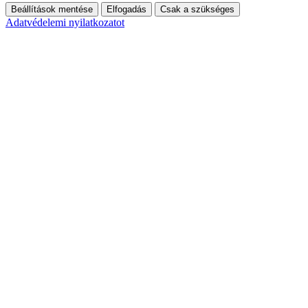
Beállítások mentése
Elfogadás
Csak a szükséges
Adatvédelemi nyilatkozatot