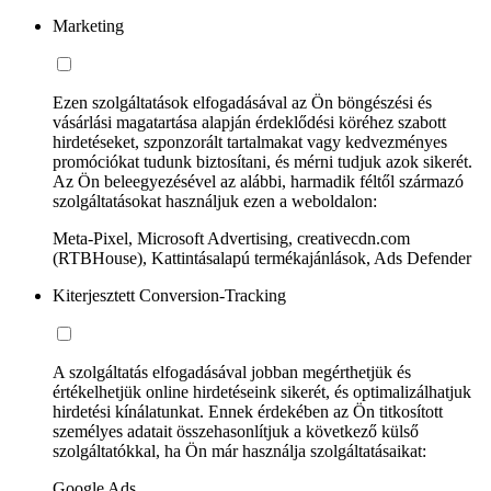
Marketing
Ezen szolgáltatások elfogadásával az Ön böngészési és
vásárlási magatartása alapján érdeklődési köréhez szabott
hirdetéseket, szponzorált tartalmakat vagy kedvezményes
promóciókat tudunk biztosítani, és mérni tudjuk azok sikerét.
Az Ön beleegyezésével az alábbi, harmadik féltől származó
szolgáltatásokat használjuk ezen a weboldalon:
Meta-Pixel, Microsoft Advertising, creativecdn.com
(RTBHouse), Kattintásalapú termékajánlások, Ads Defender
Kiterjesztett Conversion-Tracking
A szolgáltatás elfogadásával jobban megérthetjük és
értékelhetjük online hirdetéseink sikerét, és optimalizálhatjuk
hirdetési kínálatunkat. Ennek érdekében az Ön titkosított
személyes adatait összehasonlítjuk a következő külső
szolgáltatókkal, ha Ön már használja szolgáltatásaikat:
Google Ads