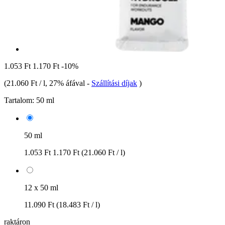
1.053 Ft
1.170 Ft
-10%
(
21.060 Ft / l
, 27% áfával
-
Szállítási díjak
)
Tartalom:
50 ml
50 ml
1.053 Ft
1.170 Ft
(21.060 Ft / l)
12 x 50 ml
11.090 Ft
(18.483 Ft / l)
raktáron