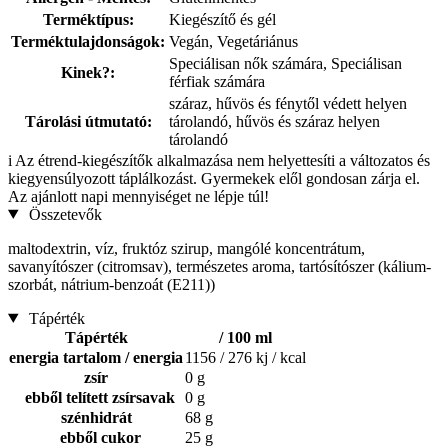
Terméktípus:
Kiegészítő és gél
Terméktulajdonságok:
Vegán, Vegetáriánus
Speciálisan nők számára, Speciálisan
Kinek?:
férfiak számára
száraz, hűvös és fénytől védett helyen
Tárolási útmutató:
tárolandó, hűvös és száraz helyen
tárolandó
i
Az étrend-kiegészítők alkalmazása nem helyettesíti a változatos és
kiegyensúlyozott táplálkozást. Gyermekek elől gondosan zárja el.
Az ajánlott napi mennyiséget ne lépje túl!
Összetevők
maltodextrin, víz, fruktóz szirup, mangólé koncentrátum,
savanyítószer (citromsav), természetes aroma, tartósítószer (kálium-
szorbát, nátrium-benzoát (E211))
Tápérték
Tápérték
/ 100 ml
energia tartalom / energia
1156 / 276 kj / kcal
zsír
0 g
ebből telített zsírsavak
0 g
szénhidrát
68 g
ebből cukor
25 g