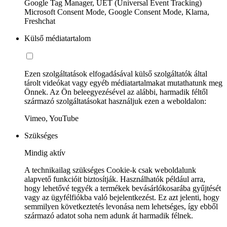
Google Tag Manager, UET (Universal Event Tracking)
Microsoft Consent Mode, Google Consent Mode, Klarna,
Freshchat
Külső médiatartalom
Ezen szolgáltatások elfogadásával külső szolgáltatók által
tárolt videókat vagy egyéb médiatartalmakat mutathatunk meg
Önnek. Az Ön beleegyezésével az alábbi, harmadik féltől
származó szolgáltatásokat használjuk ezen a weboldalon:
Vimeo, YouTube
Szükséges
Mindig aktív
A technikailag szükséges Cookie-k csak weboldalunk
alapvető funkcióit biztosítják. Használhatók például arra,
hogy lehetővé tegyék a termékek bevásárlókosarába gyűjtését
vagy az ügyfélfiókba való bejelentkezést. Ez azt jelenti, hogy
semmilyen következtetés levonása nem lehetséges, így ebből
származó adatot soha nem adunk át harmadik félnek.