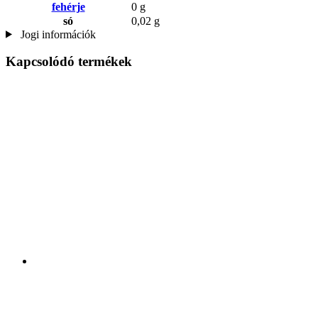
fehérje
0 g
só
0,02 g
Jogi információk
Kapcsolódó termékek