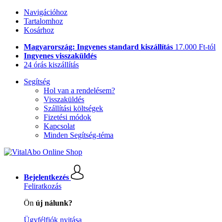
Navigációhoz
Tartalomhoz
Kosárhoz
Magyarország: Ingyenes standard kiszállítás
17.000 Ft-tól
Ingyenes visszaküldés
24 órás kiszállítás
Segítség
Hol van a rendelésem?
Visszaküldés
Szállítási költségek
Fizetési módok
Kapcsolat
Minden Segítség-téma
Bejelentkezés
Feliratkozás
Ön
új nálunk?
Ügyfélfiók nyitása