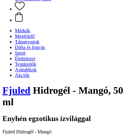
Márkák
Megfelelő
Tápanyagok
Diéta és fogyás
Sport
Élelmiszer
Testápolók
Ajándékok
Akciók
Fjuled
Hidrogél - Mangó, 50
ml
Enyhén egzotikus ízvilággal
Fjuled Hidrogél - Mangó