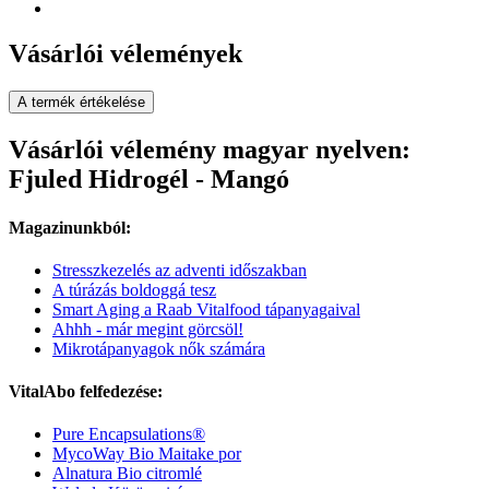
Vásárlói vélemények
A termék értékelése
Vásárlói vélemény magyar nyelven:
Fjuled Hidrogél - Mangó
Magazinunkból:
Stresszkezelés az adventi időszakban
A túrázás boldoggá tesz
Smart Aging a Raab Vitalfood tápanyagaival
Ahhh - már megint görcsöl!
Mikrotápanyagok nők számára
VitalAbo felfedezése:
Pure Encapsulations®
MycoWay Bio Maitake por
Alnatura Bio citromlé