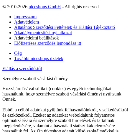
© 2010-2026
niceshops GmbH
- All rights reserved.
Impresszum
Adatvédelem
Általános Szerződési Feltételek és Elállási Tájékoztató
Akadálymentesítési nyilatkozat
Adatvédelmi beállítások
Előfizetéses szerződés lemondása itt
Cég
További niceshops üzletek
Elállás a szerződéstől
Személyre szabott vásárlási élmény
Hozzájárulásával sütiket (cookies) és egyéb technológiákat
használunk, hogy személyre szabott vásárlási élményt nyújtsunk
Önnek.
Ebből a célból adatokat gyűjtünk felhasználóinkról, viselkedésükről
és eszközeikről. Ezeket az adatokat weboldalunk folyamatos
optimalizálására és személyre szabott hirdetések és tartalmak
megjelenítésére, valamint a használati statisztikák elemzésére
használjuk fel. Az Ön titkosított adatait külső szolgáltatókkal is