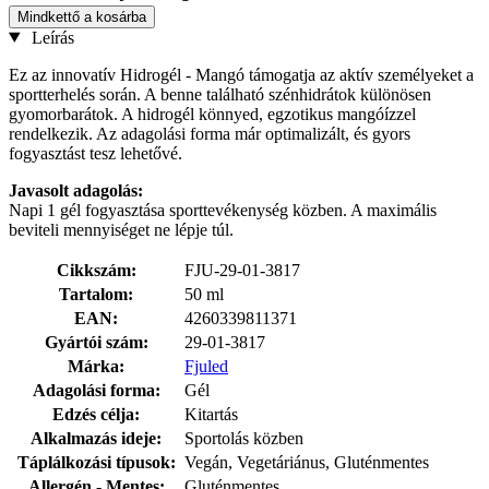
Mindkettő a kosárba
Leírás
Ez az innovatív Hidrogél - Mangó támogatja az aktív személyeket a
sportterhelés során. A benne található szénhidrátok különösen
gyomorbarátok. A hidrogél könnyed, egzotikus mangóízzel
rendelkezik. Az adagolási forma már optimalizált, és gyors
fogyasztást tesz lehetővé.
Javasolt adagolás:
Napi 1 gél fogyasztása sporttevékenység közben. A maximális
beviteli mennyiséget ne lépje túl.
Cikkszám:
FJU-29-01-3817
Tartalom:
50 ml
EAN:
4260339811371
Gyártói szám:
29-01-3817
Márka:
Fjuled
Adagolási forma:
Gél
Edzés célja:
Kitartás
Alkalmazás ideje:
Sportolás közben
Táplálkozási típusok:
Vegán, Vegetáriánus, Gluténmentes
Allergén - Mentes:
Gluténmentes