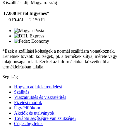
Kiszállítási díj: Magyarország
17.000 Ft-tól
Ingyenes*
0 Ft-tól
2.150 Ft
*Ezek a szállítási költségek a normál szállításra vonatkoznak.
Lehetnek további költségek, pl. a termékek súlya, mérete vagy
tulajdonságai miatt. Ezeket az információkat közvetlenül a
termékleírásban találja.
Segítség
Hogyan adjak le rendelést
Szállítás
Visszaküldés és visszatérítés
Fizetési módok
Ügyfélfiókom
Akciók és utalványok
További segítségre van szüksége?
Céges ügyfelek