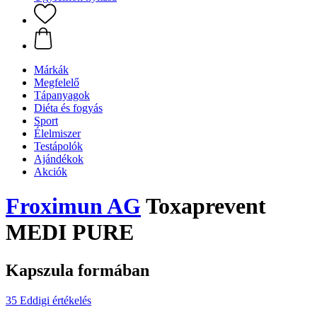
Márkák
Megfelelő
Tápanyagok
Diéta és fogyás
Sport
Élelmiszer
Testápolók
Ajándékok
Akciók
Froximun AG
Toxaprevent
MEDI PURE
Kapszula formában
35 Eddigi értékelés