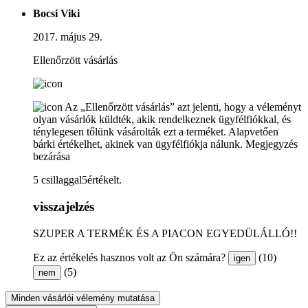
Bocsi Viki
2017. május 29.
Ellenőrzött vásárlás
Az „Ellenőrzött vásárlás” azt jelenti, hogy a véleményt
olyan vásárlók küldték, akik rendelkeznek ügyfélfiókkal, és
ténylegesen tőlünk vásárolták ezt a terméket. Alapvetően
bárki értékelhet, akinek van ügyfélfiókja nálunk.
Megjegyzés
bezárása
5 csillaggal5értékelt.
visszajelzés
SZUPER A TERMÉK ÉS A PIACON EGYEDÜLÁLLÓ!!
Ez az értékelés hasznos volt az Ön számára?
(10)
igen
(5)
nem
Minden vásárlói vélemény mutatása