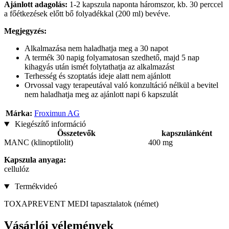
Ajánlott adagolás:
1-2 kapszula naponta háromszor, kb. 30 perccel
a főétkezések előtt bő folyadékkal (200 ml) bevéve.
Megjegyzés:
Alkalmazása nem haladhatja meg a 30 napot
A termék 30 napig folyamatosan szedhető, majd 5 nap
kihagyás után ismét folytathatja az alkalmazást
Terhesség és szoptatás ideje alatt nem ajánlott
Orvossal vagy terapeutával való konzultáció nélkül a bevitel
nem haladhatja meg az ajánlott napi 6 kapszulát
Márka:
Froximun AG
Kiegészítő információ
Összetevők
kapszulánként
MANC (klinoptilolit)
400 mg
Kapszula anyaga:
cellulóz
Termékvideó
TOXAPREVENT MEDI tapasztalatok (német)
Vásárlói vélemények