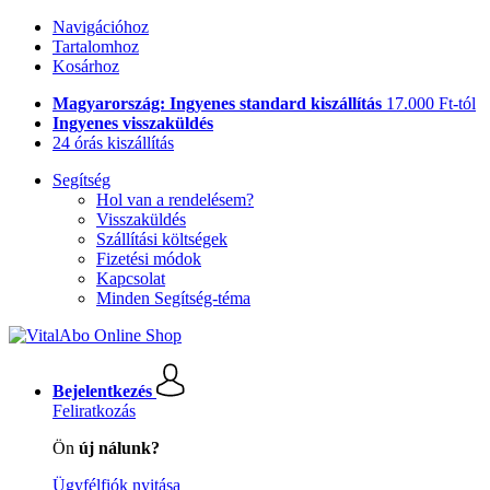
Navigációhoz
Tartalomhoz
Kosárhoz
Magyarország: Ingyenes standard kiszállítás
17.000 Ft-tól
Ingyenes visszaküldés
24 órás kiszállítás
Segítség
Hol van a rendelésem?
Visszaküldés
Szállítási költségek
Fizetési módok
Kapcsolat
Minden Segítség-téma
Bejelentkezés
Feliratkozás
Ön
új nálunk?
Ügyfélfiók nyitása