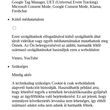
Google Tag Manager, UET (Universal Event Tracking)
Microsoft Consent Mode, Google Consent Mode, Klarna,
Freshchat
Külső médiatartalom
Ezen szolgáltatások elfogadásával külső szolgáltatók által
tárolt videókat vagy egyéb médiatartalmakat mutathatunk meg
Önnek. Az Ön beleegyezésével az alábbi, harmadik féltől
származó szolgáltatásokat használjuk ezen a weboldalon:
Vimeo, YouTube
Szükséges
Mindig aktív
A technikailag szükséges Cookie-k csak weboldalunk
alapvető funkcióit biztosítják. Használhatók például arra,
hogy lehetővé tegyék a termékek bevásárlókosarába gyűjtését
vagy az ügyfélfiókba való bejelentkezést. Ez azt jelenti, hogy
semmilyen következtetés levonása nem lehetséges, így ebből
származó adatot soha nem adunk át harmadik félnek.