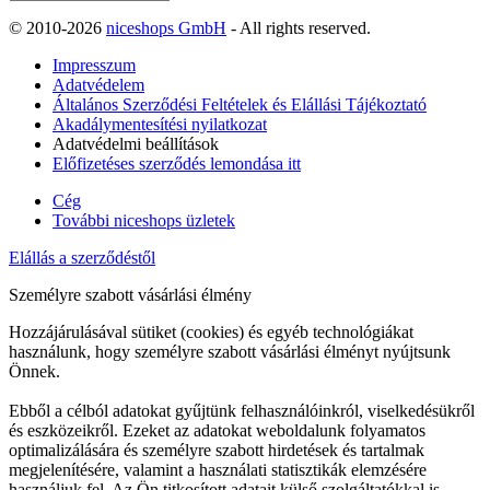
© 2010-2026
niceshops GmbH
- All rights reserved.
Impresszum
Adatvédelem
Általános Szerződési Feltételek és Elállási Tájékoztató
Akadálymentesítési nyilatkozat
Adatvédelmi beállítások
Előfizetéses szerződés lemondása itt
Cég
További niceshops üzletek
Elállás a szerződéstől
Személyre szabott vásárlási élmény
Hozzájárulásával sütiket (cookies) és egyéb technológiákat
használunk, hogy személyre szabott vásárlási élményt nyújtsunk
Önnek.
Ebből a célból adatokat gyűjtünk felhasználóinkról, viselkedésükről
és eszközeikről. Ezeket az adatokat weboldalunk folyamatos
optimalizálására és személyre szabott hirdetések és tartalmak
megjelenítésére, valamint a használati statisztikák elemzésére
használjuk fel. Az Ön titkosított adatait külső szolgáltatókkal is