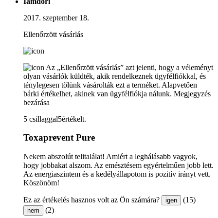
Iamdori
2017. szeptember 18.
Ellenőrzött vásárlás
Az „Ellenőrzött vásárlás” azt jelenti, hogy a véleményt
olyan vásárlók küldték, akik rendelkeznek ügyfélfiókkal, és
ténylegesen tőlünk vásárolták ezt a terméket. Alapvetően
bárki értékelhet, akinek van ügyfélfiókja nálunk.
Megjegyzés
bezárása
5 csillaggal5értékelt.
Toxaprevent Pure
Nekem abszolút telitalálat! Amiért a leghálásabb vagyok,
hogy jobbakat alszom. Az emésztésem egyértelműen jobb lett.
Az energiaszintem és a kedélyállapotom is pozitív irányt vett.
Köszönöm!
Ez az értékelés hasznos volt az Ön számára?
(15)
igen
(2)
nem