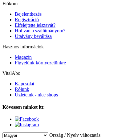
Fiókom
Bejelentkezés
Regisztráció
Elfelejtette jelszavát?
Hol van a szállítmányom?
Utalvány beváltása
Hasznos információk
Magazin
Figyelünk környezetünkre
VitalAbo
Kapcsolat
Rólunk
Üzleteink - nice shops
Kövessen minket itt:
Ország / Nyelv változtatás