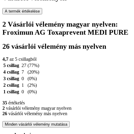
A termék értékelése
2 Vásárlói vélemény magyar nyelven:
Froximun AG Toxaprevent MEDI PURE
26 vásárlói vélemény más nyelven
4,7
az 5 csillagból
5 csillag
27
(77%)
4 csillag
7
(20%)
3 csillag
0
(0%)
2 csillag
1
(2%)
1 csillag
0
(0%)
35
értékelés
2
vásárlói vélemény magyar nyelven
26
vásárlói vélemény más nyelven
Minden vásárlói vélemény mutatása